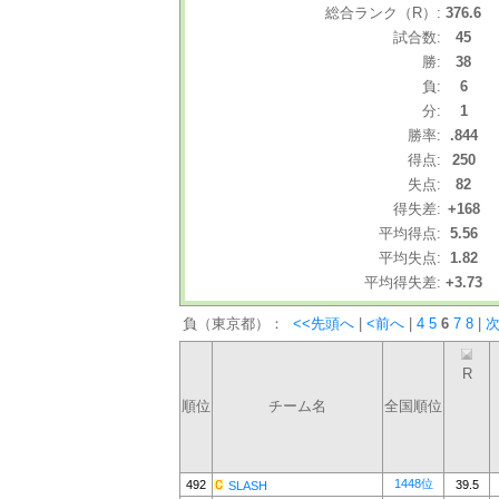
総合ランク（R）:
376.6
試合数:
45
勝:
38
負:
6
分:
1
勝率:
.844
得点:
250
失点:
82
得失差:
+168
平均得点:
5.56
平均失点:
1.82
平均得失差:
+3.73
負（東京都）：
<<先頭へ
|
<前へ
|
4
5
6
7
8
|
次
R
順位
チーム名
全国順位
1448位
492
39.5
SLASH