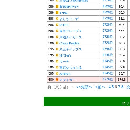
1716位
585
38.8
三菱UFJ投信野球部
1728位
588
98.4
新宿REDEYE
1728位
588
85.3
YHBC
1728位
588
61.1
よしもり～ず
1728位
588
60.4
VITES
1728位
588
57.4
東京ブレーブス
1728位
588
35.2
川辺タイガース
1728位
588
18.3
Crazy Knights
1745位
595
66.3
八王子イップス
1745位
595
63.4
NYGet's
1745位
595
50.0
マーチ
1745位
595
39.8
東京なちゅらる
1745位
595
13.7
Smitty's
1776位
600
376.6
スタイガー
負（東京都）：
<<先頭へ
|
<前へ
|
4
5
6
7
8
|
次
当サ