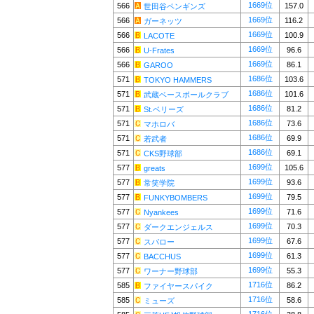
1669位
566
157.0
世田谷ペンギンズ
1669位
566
116.2
ガーネッツ
1669位
566
100.9
LACOTE
1669位
566
96.6
U-Frates
1669位
566
86.1
GAROO
1686位
571
103.6
TOKYO HAMMERS
1686位
571
101.6
武蔵ベースボールクラブ
1686位
571
81.2
St.ベリーズ
1686位
571
73.6
マホロバ
1686位
571
69.9
若武者
1686位
571
69.1
CKS野球部
1699位
577
105.6
greats
1699位
577
93.6
常笑学院
1699位
577
79.5
FUNKYBOMBERS
1699位
577
71.6
Nyankees
1699位
577
70.3
ダークエンジェルス
1699位
577
67.6
スパロー
1699位
577
61.3
BACCHUS
1699位
577
55.3
ワーナー野球部
1716位
585
86.2
ファイヤースパイク
1716位
585
58.6
ミューズ