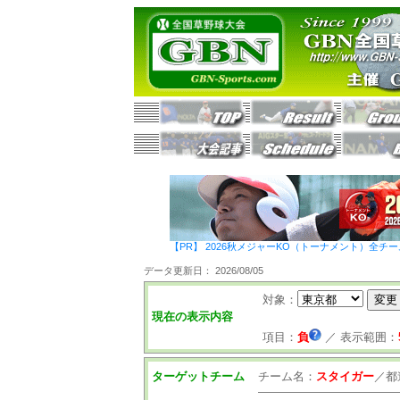
【PR】 2026秋メジャーKO（トーナメント）全チ
データ更新日： 2026/08/05
対象：
現在の表示内容
項目：
負
／
表示範囲：
ターゲットチーム
チーム名：
スタイガー
／
都