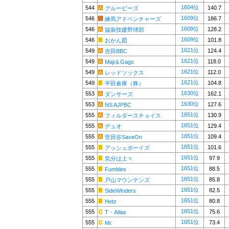
1604位
544
140.7
グルービーズ
1609位
546
186.7
練馬アドベンチャーズ
1609位
546
128.2
協振技建野球部
1609位
546
101.8
おかん図
1621位
549
124.4
吉田BBC
1621位
549
118.0
Maji＆Gags
1621位
549
112.0
レッドソックス
1621位
549
104.8
平田倉庫（株）
1630位
553
162.1
ダンサーズ
1630位
553
127.6
NS AJPBC
1651位
555
130.9
フィルダースチョイス
1651位
555
129.4
デュオ
1651位
555
109.4
世田谷SaveOn
1651位
555
101.6
アッシュボーイズ
1651位
555
97.9
気分は上々
1651位
555
88.5
Fumbles
1651位
555
85.8
戸山マウンテンズ
1651位
555
82.5
SideWinders
1651位
555
80.8
Hetz
1651位
555
75.6
T・Atlas
1651位
555
73.4
Mr.