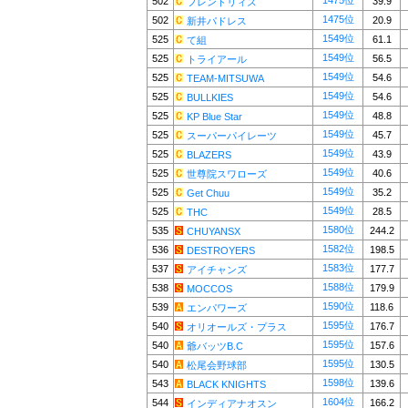
1475位
502
39.9
フレンドリィズ
1475位
502
20.9
新井パドレス
1549位
525
61.1
て組
1549位
525
56.5
トライアール
1549位
525
54.6
TEAM-MITSUWA
1549位
525
54.6
BULLKIES
1549位
525
48.8
KP Blue Star
1549位
525
45.7
スーパーパイレーツ
1549位
525
43.9
BLAZERS
1549位
525
40.6
世尊院スワローズ
1549位
525
35.2
Get Chuu
1549位
525
28.5
THC
1580位
535
244.2
CHUYANSX
1582位
536
198.5
DESTROYERS
1583位
537
177.7
アイチャンズ
1588位
538
179.9
MOCCOS
1590位
539
118.6
エンパワーズ
1595位
540
176.7
オリオールズ・プラス
1595位
540
157.6
爺バッツB.C
1595位
540
130.5
松尾会野球部
1598位
543
139.6
BLACK KNIGHTS
1604位
544
166.2
インディアナオスン