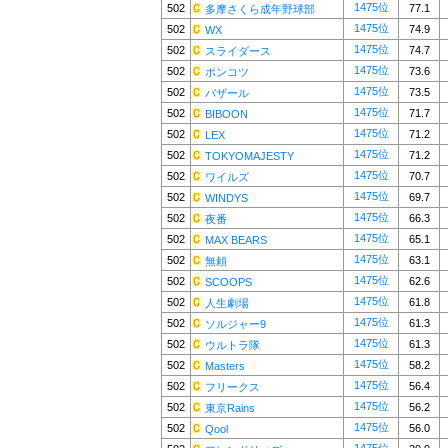
1475位
502
77.1
多摩さくら成年野球部
1475位
502
74.9
WX
1475位
502
74.7
スライダース
1475位
502
73.6
ポンコツ
1475位
502
73.5
バザール
1475位
502
71.7
BIBOON
1475位
502
71.2
LEX
1475位
502
71.2
TOKYOMAJESTY
1475位
502
70.7
ワイルズ
1475位
502
69.7
WINDYS
1475位
502
66.3
夜番
1475位
502
65.1
MAX BEARS
1475位
502
63.1
無頼
1475位
502
62.6
SCOOPS
1475位
502
61.8
人生劇場
1475位
502
61.3
ソルジャー9
1475位
502
61.3
ウルトラ隊
1475位
502
58.2
Masters
1475位
502
56.4
フリークス
1475位
502
56.2
東京Rains
1475位
502
56.0
Qool