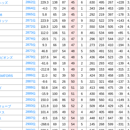
2862位
229.3
138
87
45
6
.630
495
267
+228
3
ヘッズ
2864位
-4.0
70
24
45
1
.343
264
453
-189
3
2865位
5.8
65
19
45
1
.292
219
397
-178
3
98
2871位
223.9
125
69
47
9
.552
522
379
+143
4
リッツ
2872位
119.3
120
66
47
7
.550
534
505
+29
4
2873位
112.0
106
51
47
8
.481
534
449
+85
5
2874位
-20.5
71
21
47
3
.296
327
544
-217
4
2875位
9.3
66
18
47
1
.273
216
410
-194
3
2877位
46.8
107
54
48
5
.505
491
531
-40
4
2879位
107.6
94
41
48
5
.436
494
523
-29
5
ーピオンズ
2882位
-61.6
69
18
49
2
.261
293
432
-139
4
2883位
-212.8
56
5
49
2
.089
153
468
-315
2
2886位
11.0
92
39
50
3
.424
353
458
-105
3
DIATORS
2887位
-8.6
81
26
50
5
.321
321
458
-137
3
2888位
50.8
104
43
51
10
.413
446
475
-29
4
ズ
2889位
-15.9
100
43
51
6
.430
456
495
-39
4
2892位
150.0
146
86
52
8
.589
560
411
+149
3
2893位
121.8
110
56
52
2
.509
454
429
+25
4
ウェーブ
2895位
101.4
105
49
52
4
.467
405
469
-64
3
クス
2897位
-8.5
116
52
54
10
.448
617
647
-30
5
ス
2900位
-268.6
69
10
54
5
.145
268
599
-331
3