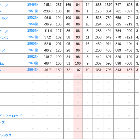
2949位
215.1
267
169
84
14
.633
1370
747
+623
5
ナーズ
2951位
-230.8
103
18
84
1
.175
364
761
-397
3
ク
2952位
96.8
194
100
86
8
.515
730
656
+74
3
ールズ
2954位
-36.9
136
40
86
10
.294
506
725
-219
3
2955位
-111.9
127
36
86
5
.283
494
784
-290
3
パーズ
2957位
37.2
162
58
93
11
.358
649
770
-121
4
ハンズ
2960位
52.8
207
95
96
16
.459
914
810
+104
4
2961位
-80.2
125
26
96
3
.208
453
889
-436
3
ンズ
2962位
248.7
190
84
98
8
.442
697
826
-129
3
e
2963位
-88.4
166
51
106
9
.307
590
898
-308
3
day
2964位
46.7
189
72
107
10
.381
706
843
-137
3
ント
－
－
－
－
－
－
－
－
－
－
－
－
－
－
－
－
－
－
－
－
－
－
－
－
－
－
－
－
－
－
－
－
－
－
－
－
－
－
－
－
－
－
－
－
－
－
－
－
－
－
－
－
－
－
－
－
－
－
－
－
－
－
－
－
－
－
－
－
－
－
グ・フェローズ
－
－
－
－
－
－
－
－
－
－
ーズ
－
－
－
－
－
－
－
－
－
－
－
－
－
－
－
－
－
－
－
－
アハウス