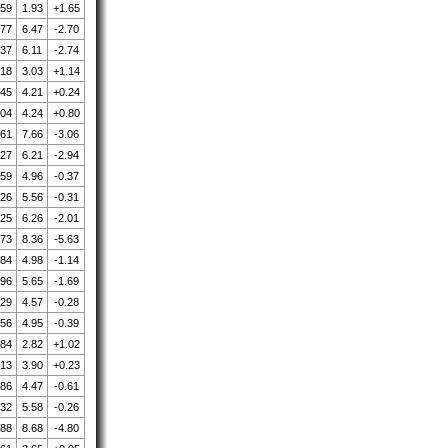
.59
1.93
+1.65
.77
6.47
-2.70
.37
6.11
-2.74
.18
3.03
+1.14
.45
4.21
+0.24
.04
4.24
+0.80
.61
7.66
-3.06
.27
6.21
-2.94
.59
4.96
-0.37
.26
5.56
-0.31
.25
6.26
-2.01
.73
8.36
-5.63
.84
4.98
-1.14
.96
5.65
-1.69
.29
4.57
-0.28
.56
4.95
-0.39
.84
2.82
+1.02
.13
3.90
+0.23
.86
4.47
-0.61
.32
5.58
-0.26
.88
8.68
-4.80