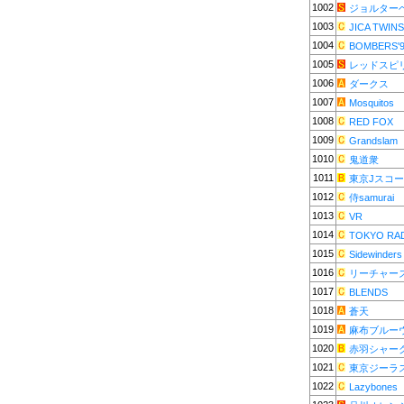
1002
ジョルター
1003
JICA TWINS
1004
BOMBERS'
1005
レッドスピ
1006
ダークス
1007
Mosquitos
1008
RED FOX
1009
Grandslam
1010
鬼道衆
1011
東京Jスコ
1012
侍samurai
1013
VR
1014
TOKYO RA
1015
Sidewinders
1016
リーチャー
1017
BLENDS
1018
蒼天
1019
麻布ブルー
1020
赤羽シャー
1021
東京ジーラ
1022
Lazybones