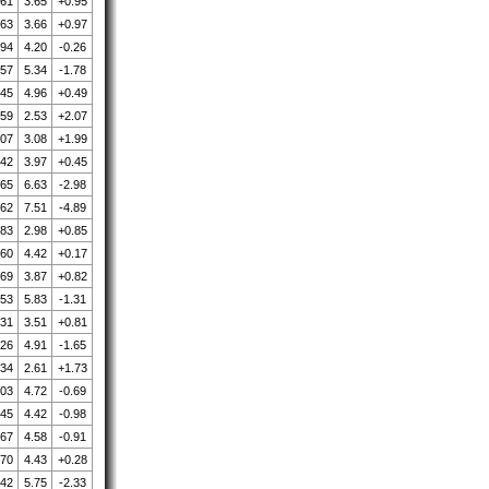
.61
3.65
+0.95
.63
3.66
+0.97
.94
4.20
-0.26
.57
5.34
-1.78
.45
4.96
+0.49
.59
2.53
+2.07
.07
3.08
+1.99
.42
3.97
+0.45
.65
6.63
-2.98
.62
7.51
-4.89
.83
2.98
+0.85
.60
4.42
+0.17
.69
3.87
+0.82
.53
5.83
-1.31
.31
3.51
+0.81
.26
4.91
-1.65
.34
2.61
+1.73
.03
4.72
-0.69
.45
4.42
-0.98
.67
4.58
-0.91
.70
4.43
+0.28
.42
5.75
-2.33