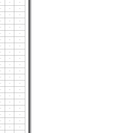
－
－
－
－
－
－
－
－
－
－
－
－
－
－
－
－
－
－
－
－
－
－
－
－
－
－
－
－
－
－
－
－
－
－
－
－
－
－
－
－
－
－
－
－
－
－
－
－
－
－
－
－
－
－
－
－
－
－
－
－
－
－
－