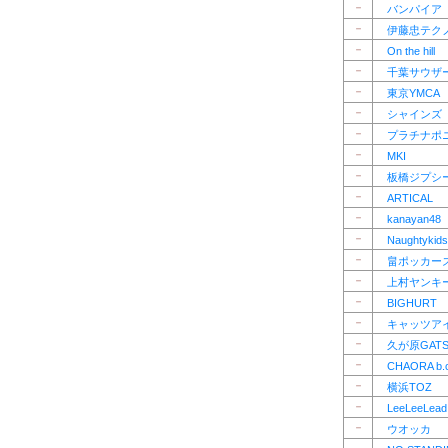
－
バンパイア
－
伊藤忠テク
－
On the hill
－
千葉サウザ
－
東京YMCA
－
シャインズ
－
プラチナポ
－
MKI
－
板橋ジプシ
－
ARTICAL
－
kanayan48
－
Naughtykids
－
畠ポッカー
－
上村ヤンキ
－
BIGHURT
－
キャッツア
－
久が原GATS
－
CHAORA b.
－
横浜TOZ
－
LeeLeeLead
－
ウオッカ