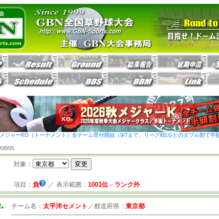
26秋メジャーKO（トーナメント）全チーム受付開始（9/7まで、リーグ戦LGとのダブル割で半
8/05
対象：
項目：
負
／
表示範囲：
1001位
－
ランク外
ム
チーム名：
太平洋セメント
／
都道府県：
東京都