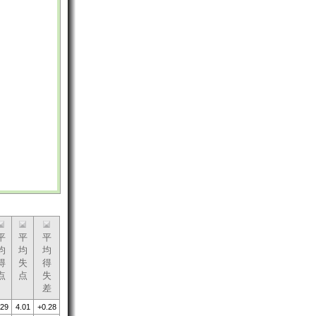
平
平
平
均
均
均
得
失
得
点
点
失
差
.29
4.01
+0.28