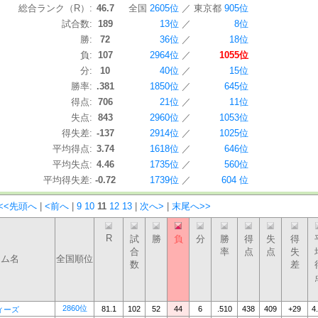
総合ランク（R）:
46.7
全国
2605位
／
東京都
905位
試合数:
189
13位
／
8位
勝:
72
36位
／
18位
負:
107
2964位
／
1055位
分:
10
40位
／
15位
勝率:
.381
1850位
／
645位
得点:
706
21位
／
11位
失点:
843
2960位
／
1053位
得失差:
-137
2914位
／
1025位
平均得点:
3.74
1618位
／
646位
平均失点:
4.46
1735位
／
560位
平均得失差:
-0.72
1739位
／
604 位
<<先頭へ
|
<前へ
|
9
10
11
12
13
|
次へ>
|
末尾へ>>
R
試
勝
負
分
勝
得
失
得
合
率
点
点
失
ーム名
全国順位
数
差
2860位
81.1
102
52
44
6
.510
438
409
+29
4
ィーズ