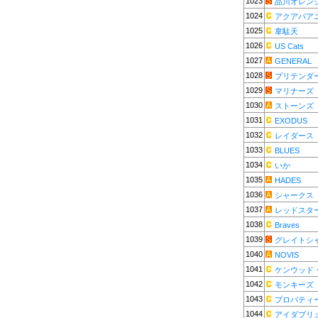
1023
品川オレン
1024
アクアパア
1025
韋駄天
1026
US Cats
1027
GENERAL
1028
プリテンダ
1029
マリナーズ
1030
ストーンズ
1031
EXODUS
1032
レイダース
1033
BLUES
1034
いか
1035
HADES
1036
シャークス
1037
レッドスター
1038
Braves
1039
グレイトシ
1040
NOVIS
1041
ケンウッド
1042
モンキーズ
1043
プロパティ
1044
アイダブリ