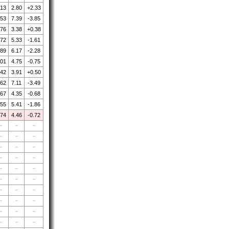
.13
2.80
+2.33
.53
7.39
-3.85
.76
3.38
+0.38
.72
5.33
-1.61
.89
6.17
-2.28
.01
4.75
-0.75
.42
3.91
+0.50
.62
7.11
-3.49
.67
4.35
-0.68
.55
5.41
-1.86
.74
4.46
-0.72
－
－
－
－
－
－
－
－
－
－
－
－
－
－
－
－
－
－
－
－
－
－
－
－
－
－
－
－
－
－