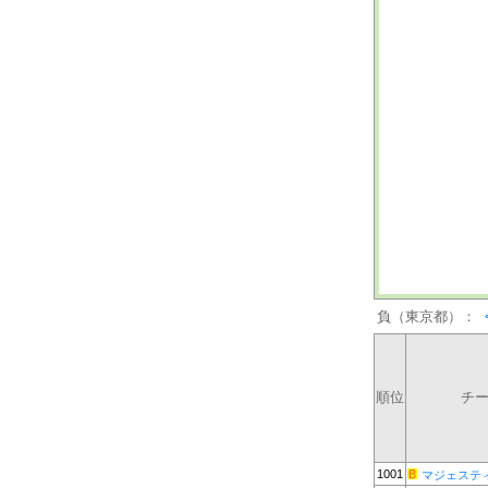
負（東京都）：
順位
チ
1001
マジェステ