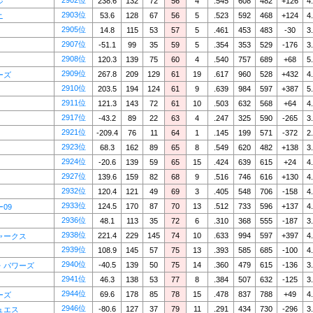
2902位
238.6
132
72
56
4
.545
608
482
+126
4
ジ
2903位
53.6
128
67
56
5
.523
592
468
+124
4
ニ
2905位
14.8
115
53
57
5
.461
453
483
-30
3
2907位
-51.1
99
35
59
5
.354
353
529
-176
3
2908位
120.3
139
75
60
4
.540
757
689
+68
5
2909位
267.8
209
129
61
19
.617
960
528
+432
4
ーズ
2910位
203.5
194
124
61
9
.639
984
597
+387
5
2911位
121.3
143
72
61
10
.503
632
568
+64
4
2917位
-43.2
89
22
63
4
.247
325
590
-265
3
2921位
-209.4
76
11
64
1
.145
199
571
-372
2
2923位
68.3
162
89
65
8
.549
620
482
+138
3
2924位
-20.6
139
59
65
15
.424
639
615
+24
4
2927位
139.6
159
82
68
9
.516
746
616
+130
4
2932位
120.4
121
49
69
3
.405
548
706
-158
4
2933位
124.5
170
87
70
13
.512
733
596
+137
4
09
2936位
48.1
113
35
72
6
.310
368
555
-187
3
2938位
221.4
229
145
74
10
.633
994
597
+397
4
ャークス
2939位
108.9
145
57
75
13
.393
585
685
-100
4
2940位
-40.5
139
50
75
14
.360
479
615
-136
3
・パワーズ
2941位
46.3
138
53
77
8
.384
507
632
-125
3
2944位
69.6
178
85
78
15
.478
837
788
+49
4
ーズ
2946位
-80.6
127
37
79
11
.291
434
730
-296
3
ュエス