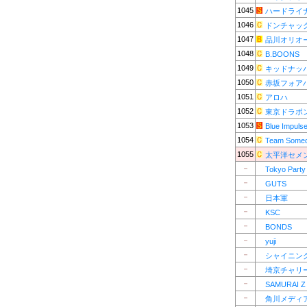
1045
ハードライ
1046
ドンチャッ
1047
品川オリオ
1048
B.BOONS
1049
キッドナッ
1050
赤坂フォア
1051
アロハ
1052
東京ドラポ
1053
Blue Impuls
1054
Team Some
1055
太平洋セメ
－
Tokyo Party
－
GUTS
－
日本軍
－
KSC
－
BONDS
－
yuji
－
シャイニン
－
埼京チャリ
－
SAMURAI Z
－
角川メディ