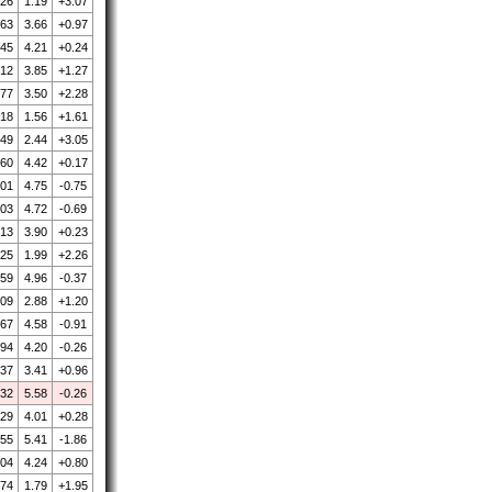
.26
1.19
+3.07
.63
3.66
+0.97
.45
4.21
+0.24
.12
3.85
+1.27
.77
3.50
+2.28
.18
1.56
+1.61
.49
2.44
+3.05
.60
4.42
+0.17
.01
4.75
-0.75
.03
4.72
-0.69
.13
3.90
+0.23
.25
1.99
+2.26
.59
4.96
-0.37
.09
2.88
+1.20
.67
4.58
-0.91
.94
4.20
-0.26
.37
3.41
+0.96
.32
5.58
-0.26
.29
4.01
+0.28
.55
5.41
-1.86
.04
4.24
+0.80
.74
1.79
+1.95