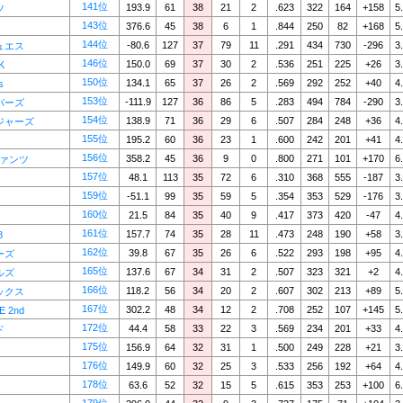
141位
193.9
61
38
21
2
.623
322
164
+158
5
ツ
143位
376.6
45
38
6
1
.844
250
82
+168
5
144位
-80.6
127
37
79
11
.291
434
730
-296
3
ュエス
146位
150.0
69
37
30
2
.536
251
225
+26
3
K
150位
134.1
65
37
26
2
.569
292
252
+40
4
s
153位
-111.9
127
36
86
5
.283
494
784
-290
3
パーズ
154位
138.9
71
36
29
6
.507
284
248
+36
4
ジャーズ
155位
195.2
60
36
23
1
.600
242
201
+41
4
156位
358.2
45
36
9
0
.800
271
101
+170
6
ファンツ
157位
48.1
113
35
72
6
.310
368
555
-187
3
159位
-51.1
99
35
59
5
.354
353
529
-176
3
160位
21.5
84
35
40
9
.417
373
420
-47
4
161位
157.7
74
35
28
11
.473
248
190
+58
3
8
162位
39.8
67
35
26
6
.522
293
198
+95
4
ーズ
165位
137.6
67
34
31
2
.507
323
321
+2
4
ルズ
166位
118.2
56
34
20
2
.607
302
213
+89
5
ックス
167位
302.2
48
34
12
2
.708
252
107
+145
5
E 2nd
172位
44.4
58
33
22
3
.569
234
201
+33
4
ド
175位
156.9
64
32
31
1
.500
249
228
+21
3
176位
149.9
60
32
25
3
.533
256
192
+64
4
178位
63.6
52
32
15
5
.615
353
253
+100
6