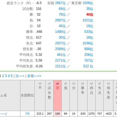
総合ランク（R）:
-8.5
全国
2867位
／
東京都
1009位
試合数:
116
69位
／
35位
勝:
52
78位
／
40位
負:
54
2897位
／
1021位
分:
10
46位
／
18位
勝率:
.448
1496位
／
533位
得点:
617
30位
／
18位
失点:
647
2937位
／
1039位
得失差:
-30
2589位
／
899位
平均得点:
5.32
461位
／
206位
平均失点:
5.58
2271位
／
767位
平均得失差:
-0.26
1511位
／
522 位
1
2
3
4
5
|
次へ>
|
末尾へ>>
R
試
勝
負
分
勝
得
失
得
合
率
点
点
失
ーム名
全国順位
数
差
1位
215.1
267
169
84
14
.633
1370
747
+623
5
ナーズ