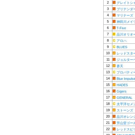
2
グレイトシ
3
プリテンダ
4
マリナーズ
5
神田川メイ
6
T-Five
7
品川オリオ
8
アロハ
9
BLUES
10
レッドスター
11
ジョルター
12
蒼天
13
プロパティ
14
Blue Impuls
15
HADES
16
Gigers
17
GENERAL
18
太平洋セメ
19
ストーンズ
20
品川オレン
21
芳山堂ゴー
22
レッドスピ