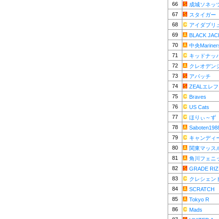
66
成城ソネッ
67
スタイガー
68
アイダブリ
69
BLACK JAC
70
中央Mariner
71
キッドナッ
72
クレオデン
73
アパッチ
74
ZEALエレ
75
Braves
76
US Cats
77
ほりぃ～ず
78
Saboten198
79
キャンディ
80
関東マッス
81
角川フェニ
82
GRADE RIZ
83
クレシェン
84
SCRATCH
85
Tokyo R
86
Mads