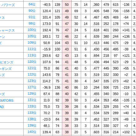
84位
-40.5
139
50
75
14
.360
479
615
-136
3
・パワーズ
90位
120.4
121
49
69
3
.405
548
706
-158
4
91位
101.4
105
49
52
4
.467
405
469
-64
3
クス
98位
173.0
91
47
30
14
.516
252
178
+74
2
100位
192.4
76
47
24
5
.618
401
260
+141
5
シャークス
105位
183.1
72
46
22
4
.639
380
244
+136
5
ーン
109位
50.8
104
43
51
10
.413
446
475
-29
4
ズ
111位
-15.9
100
43
51
6
.430
456
495
-39
4
113位
293.6
62
43
13
6
.694
218
97
+121
3
120位
107.6
94
41
48
5
.436
494
523
-29
5
ーピオンズ
121位
75.0
86
41
40
5
.477
445
390
+55
5
ンギンズ
122位
143.6
79
41
33
5
.519
332
330
+2
4
ッズ
123位
114.2
75
41
30
4
.547
335
273
+62
4
127位
-36.9
136
40
86
10
.294
506
725
-219
3
129位
87.4
88
40
42
6
.455
340
350
-10
3
ーズ
131位
11.0
92
39
50
3
.424
353
458
-105
3
DIATORS
133位
75.0
73
39
28
6
.534
329
255
+74
4
AD
133位
70.2
73
39
30
4
.534
329
289
+40
4
138位
-23.0
84
38
39
7
.452
327
376
-49
3
139位
48.1
74
38
33
3
.514
330
327
+3
4
140位
139.4
63
38
20
5
.603
316
214
+102
5