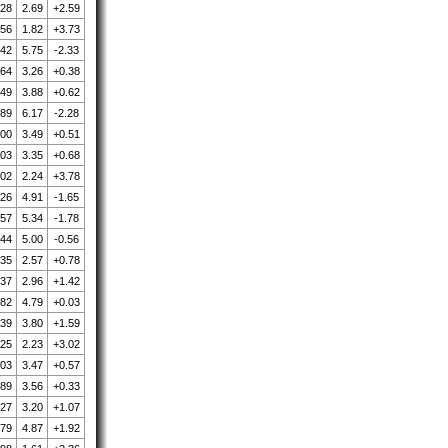
.28
2.69
+2.59
.56
1.82
+3.73
.42
5.75
-2.33
.64
3.26
+0.38
.49
3.88
+0.62
.89
6.17
-2.28
.00
3.49
+0.51
.03
3.35
+0.68
.02
2.24
+3.78
.26
4.91
-1.65
.57
5.34
-1.78
.44
5.00
-0.56
.35
2.57
+0.78
.37
2.96
+1.42
.82
4.79
+0.03
.39
3.80
+1.59
.25
2.23
+3.02
.03
3.47
+0.57
.89
3.56
+0.33
.27
3.20
+1.07
.79
4.87
+1.92