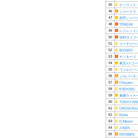
45
ケンウッド
46
シャークス
47
赤羽シャー
48
TENGVK
49
レジェンド
50
SMSタイフ
51
リーチャー
52
BLENDS
53
ヤンキース
54
東京Jスコ
55
ワイルドペ
56
シルバーキ
57
Chuyans
58
B.BOONS
59
東横ライナ
60
TOKYO RA
61
CROSS RO
61
Roots
63
D-Minors
64
J-KIDS
65
DOOBIES