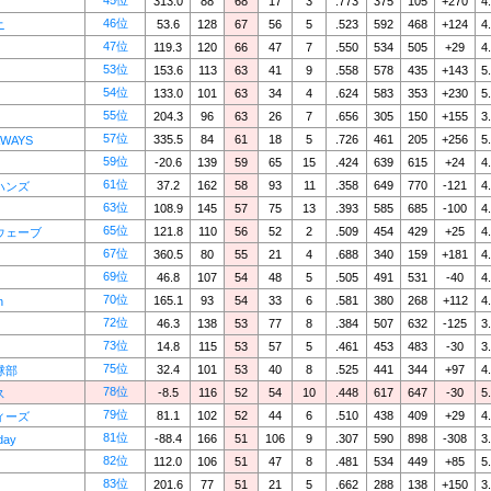
45位
313.0
88
68
17
3
.773
375
105
+270
4
46位
53.6
128
67
56
5
.523
592
468
+124
4
ニ
47位
119.3
120
66
47
7
.550
534
505
+29
4
53位
153.6
113
63
41
9
.558
578
435
+143
5
54位
133.0
101
63
34
4
.624
583
353
+230
5
55位
204.3
96
63
26
7
.656
305
150
+155
3
57位
335.5
84
61
18
5
.726
461
205
+256
5
WAYS
59位
-20.6
139
59
65
15
.424
639
615
+24
4
61位
37.2
162
58
93
11
.358
649
770
-121
4
ハンズ
63位
108.9
145
57
75
13
.393
585
685
-100
4
65位
121.8
110
56
52
2
.509
454
429
+25
4
ウェーブ
67位
360.5
80
55
21
4
.688
340
159
+181
4
69位
46.8
107
54
48
5
.505
491
531
-40
4
70位
165.1
93
54
33
6
.581
380
268
+112
4
n
72位
46.3
138
53
77
8
.384
507
632
-125
3
73位
14.8
115
53
57
5
.461
453
483
-30
3
75位
32.4
101
53
40
8
.525
441
344
+97
4
球部
78位
-8.5
116
52
54
10
.448
617
647
-30
5
ス
79位
81.1
102
52
44
6
.510
438
409
+29
4
ィーズ
81位
-88.4
166
51
106
9
.307
590
898
-308
3
day
82位
112.0
106
51
47
8
.481
534
449
+85
5
83位
201.6
77
51
21
5
.662
288
138
+150
3