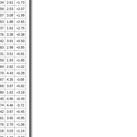
.34
2.61
+1.73
.59
2.53
+2.07
.07
3.08
+1.99
.53
1.88
+2.65
.37
1.62
+2.75
.76
3.38
+0.38
.42
3.91
+0.50
.83
2.98
+0.85
.31
3.51
+0.81
.59
1.93
+1.65
.84
2.82
+1.02
.70
4.43
+0.28
.67
4.35
-0.68
.69
3.87
+0.82
.80
1.62
+3.18
.45
4.96
+0.49
.74
4.46
-0.72
.42
3.97
+0.45
.61
3.65
+0.95
.76
2.70
+1.06
.18
3.03
+1.14