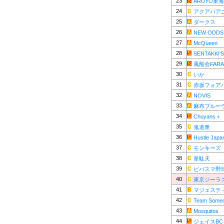
23
ARUYO東海
24
アクアパア
25
ダークス
26
NEW ODDS
27
McQueen
28
SENTAKKI'S
29
風船会FARA
30
いか
31
赤坂フォア
32
NOVIS
33
麻布ブルー
34
Chuyans＋
35
鬼道衆
36
Hustle Japa
37
モンキーズ
38
韋駄天
39
ビバスマ野
40
東京ジーラ
41
マジェステ
42
Team Some
43
Mosquitos
44
ジェイスBC