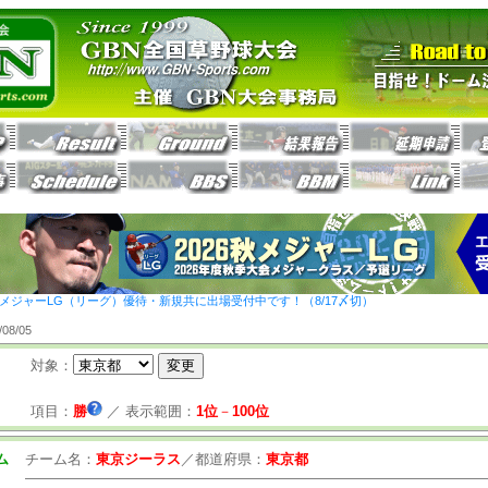
26秋メジャーLG（リーグ）優待・新規共に出場受付中です！（8/17〆切）
8/05
対象：
項目：
勝
／
表示範囲：
1位
－
100位
ム
チーム名：
東京ジーラス
／
都道府県：
東京都