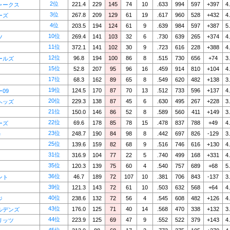
2位
221.4
229
145
74
10
.633
994
597
+397
4
ャークス
3位
267.8
209
129
61
19
.617
960
528
+432
4
ーズ
4位
203.5
194
124
61
9
.639
984
597
+387
5
10位
269.4
141
103
32
6
.730
639
265
+374
4
ツ
11位
372.1
141
102
30
9
.723
616
228
+388
4
12位
96.8
194
100
86
8
.515
730
656
+74
3
ールズ
15位
52.8
207
95
96
16
.459
914
810
+104
4
17位
68.3
162
89
65
8
.549
620
482
+138
3
19位
124.5
170
87
70
13
.512
733
596
+137
4
09
20位
229.3
138
87
45
6
.630
495
267
+228
3
ヘッズ
21位
150.0
146
86
52
8
.589
560
411
+149
3
22位
69.6
178
85
78
15
.478
837
788
+49
4
ーズ
23位
248.7
190
84
98
8
.442
697
826
-129
3
e
25位
139.6
159
82
68
9
.516
746
616
+130
4
31位
316.9
104
77
22
5
.740
499
168
+331
4
35位
120.3
139
75
60
4
.540
757
689
+68
5
36位
46.7
189
72
107
10
.381
706
843
-137
3
ント
39位
121.3
143
72
61
10
.503
632
568
+64
4
40位
238.6
132
72
56
4
.545
608
482
+126
4
ジ
43位
176.0
125
71
40
14
.568
470
338
+132
3
ルデンズ
44位
223.9
125
69
47
9
.552
522
379
+143
4
リッツ