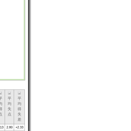
平
平
平
均
均
均
得
失
得
点
点
失
差
.13
2.80
+2.33