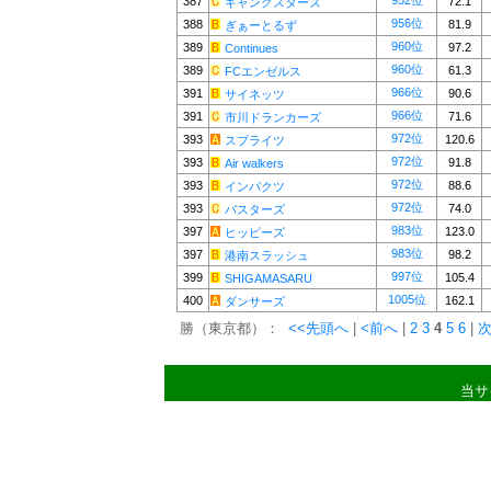
952位
387
72.1
ギャングスターズ
956位
388
81.9
ぎぁーとるず
960位
389
97.2
Continues
960位
389
61.3
FCエンゼルス
966位
391
90.6
サイネッツ
966位
391
71.6
市川ドランカーズ
972位
393
120.6
スプライツ
972位
393
91.8
Air walkers
972位
393
88.6
インパクツ
972位
393
74.0
バスターズ
983位
397
123.0
ヒッピーズ
983位
397
98.2
港南スラッシュ
997位
399
105.4
SHIGAMASARU
1005位
400
162.1
ダンサーズ
勝（東京都）：
<<先頭へ
|
<前へ
|
2
3
4
5
6
|
次
当サ