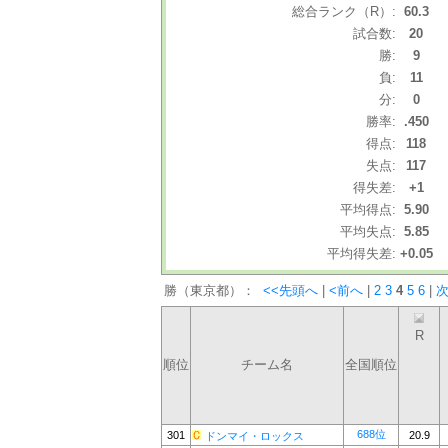
総合ランク（R）:
60.3
試合数:
20
勝:
9
負:
11
分:
0
勝率:
.450
得点:
118
失点:
117
得失差:
+1
平均得点:
5.90
平均失点:
5.85
平均得失差:
+0.05
勝（東京都）：
<<先頭へ
|
<前へ
|
2
3
4
5
6
|
次
R
順位
チーム名
全国順位
688位
301
20.9
ドンマイ・ロックス