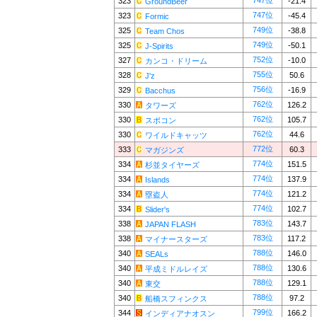
747位
323
-21.4
GroundBeer
747位
323
-45.4
Formic
749位
325
-38.8
Team Chos
749位
325
-50.1
J-Spirits
752位
327
-10.0
カンコ・ドリーム
755位
328
50.6
J'z
756位
329
-16.9
Bacchus
762位
330
126.2
タワーズ
762位
330
105.7
スポコン
762位
330
44.6
ワイルドキャッツ
772位
333
60.3
マガジンズ
774位
334
151.5
杉並タイヤーズ
774位
334
137.9
Islands
774位
334
121.2
塁盗人
774位
334
102.7
Slider's
783位
338
143.7
JAPAN FLASH
783位
338
117.2
マイナースターズ
788位
340
146.0
SEALs
788位
340
130.6
平成ミドルレイズ
788位
340
129.1
東交
788位
340
97.2
船橋スフィンクス
799位
344
166.2
インディアナオスン