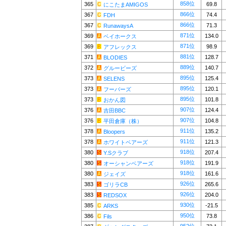
858位
365
69.8
にこたまAMIGOS
866位
367
74.4
FDH
866位
367
71.3
RunawaysA
871位
369
134.0
ベイホークス
871位
369
98.9
アフレックス
881位
371
128.7
BLODIES
889位
372
140.7
グルービーズ
895位
373
125.4
SELENS
895位
373
120.1
フーバーズ
895位
373
101.8
おかん図
907位
376
124.4
吉田BBC
907位
376
104.8
平田倉庫（株）
911位
378
135.2
Bloopers
911位
378
121.3
ホワイトベアーズ
918位
380
207.4
Y.Sクラブ
918位
380
191.9
オーシャンベアーズ
918位
380
161.6
ジェイズ
926位
383
265.6
ゴリラCB
926位
383
204.0
REDSOX
930位
385
-21.5
ARKS
950位
386
73.8
Fils