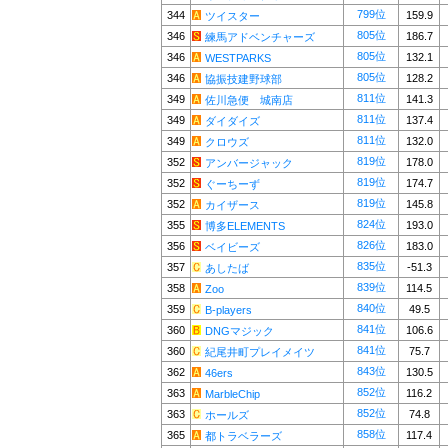
799位
344
159.9
ツイスター
805位
346
186.7
練馬アドベンチャーズ
805位
346
132.1
WESTPARKS
805位
346
128.2
協振技建野球部
811位
349
141.3
佐川急便 城南店
811位
349
137.4
ダイダイズ
811位
349
132.0
クロウズ
819位
352
178.0
アンバージャック
819位
352
174.7
ぐーちーず
819位
352
145.8
カイザース
824位
355
193.0
博多ELEMENTS
826位
356
183.0
ベイビーズ
835位
357
-51.3
あしたば
839位
358
114.5
Zoo
840位
359
49.5
B-players
841位
360
106.6
DNGマジック
841位
360
75.7
紀尾井町プレイメイツ
843位
362
130.5
46ers
852位
363
116.2
MarbleChip
852位
363
74.8
ホールズ
858位
365
117.4
都トラベラーズ