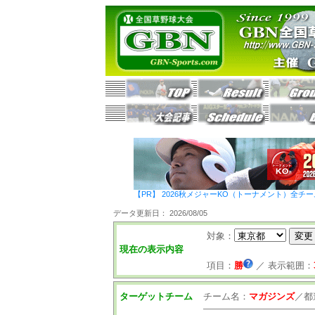
【PR】 2026秋メジャーKO（トーナメント）全チ
データ更新日： 2026/08/05
対象：
現在の表示内容
項目：
勝
／
表示範囲：
ターゲットチーム
チーム名：
マガジンズ
／
都