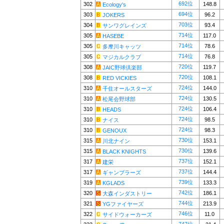
692位
302
148.8
Ecology's
694位
303
96.2
JOKERS
703位
304
93.4
サンワグレインズ
714位
305
117.0
HASEBE
714位
305
78.6
多摩川キャッツ
714位
305
76.8
マジカルクラブ
720位
308
119.7
JAIC野球倶楽部
720位
308
108.1
RED VICKIES
724位
310
144.0
千住オールスターズ
724位
310
130.5
松尾会野球部
724位
310
106.4
HEADS
724位
310
98.5
ナイス
724位
310
98.3
GENOUX
730位
315
153.1
川北ナイン
730位
315
139.6
BLACK KNIGHTS
737位
317
152.1
建栄
737位
317
144.4
ギャンブラーズ
739位
319
133.3
KGLADS
742位
320
186.1
大森インダストリー
744位
321
213.9
YGファイヤーズ
746位
322
11.0
サイドウォーカーズ