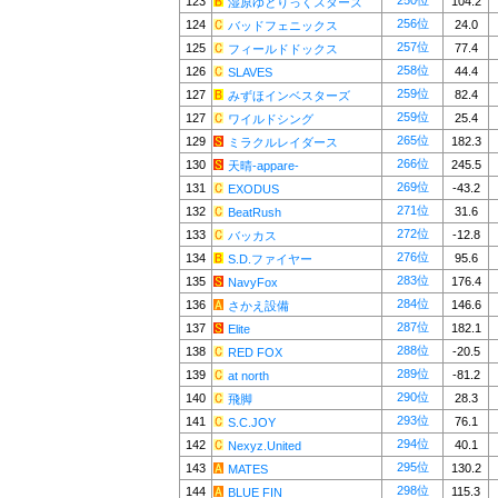
250位
123
104.2
湿原ゆとりっくスターズ
256位
124
24.0
バッドフェニックス
257位
125
77.4
フィールドドックス
258位
126
44.4
SLAVES
259位
127
82.4
みずほインベスターズ
259位
127
25.4
ワイルドシング
265位
129
182.3
ミラクルレイダース
266位
130
245.5
天晴-appare-
269位
131
-43.2
EXODUS
271位
132
31.6
BeatRush
272位
133
-12.8
バッカス
276位
134
95.6
S.D.ファイヤー
283位
135
176.4
NavyFox
284位
136
146.6
さかえ設備
287位
137
182.1
Elite
288位
138
-20.5
RED FOX
289位
139
-81.2
at north
290位
140
28.3
飛脚
293位
141
76.1
S.C.JOY
294位
142
40.1
Nexyz.United
295位
143
130.2
MATES
298位
144
115.3
BLUE FIN