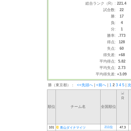
総合ランク（R）:
221.4
試合数:
22
勝:
17
負:
4
分:
1
勝率:
.773
得点:
128
失点:
60
得失差:
+68
平均得点:
5.82
平均失点:
2.73
平均得失差:
+3.09
勝（東京都）：
<<先頭へ
|
<前へ
|
1
2
3
4
5
|
次
R
順位
チーム名
全国順位
211位
101
47.3
青山ダイナマイツ