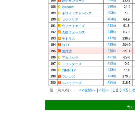
396位
186
233.7
萩中サンダース
398位
188
-24.4
Vulcano
403位
189
7.1
ホワイトストーンズ
404位
190
64.9
マグノリア
412位
191
91.6
北ファイヤーズ
415位
192
117.2
大橋ウェールズ
417位
193
136.7
テトリス
419位
194
204.9
ECO
420位
195
221.4
魔封波
421位
196
-29.6
アカネッツ
422位
197
-0.9
ドリフターズ
423位
198
77.4
INFINITY
424位
199
170.3
フレンズ
425位
200
218.3
スパイアーズ
勝（東京都）：
<<先頭へ
|
<前へ
|
1
2
3
4
5
|
次
当サ