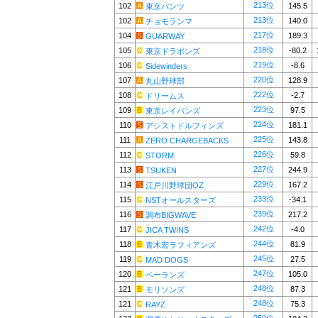
213位
102
145.5
東京パンツ
213位
102
140.0
チョモランマ
217位
104
189.3
GUARWAY
218位
105
-80.2
東京ドラポンズ
219位
106
-8.6
Sidewinders
220位
107
128.9
丸山野球部
222位
108
-2.7
ドリームス
223位
109
97.5
東京レイバンズ
224位
110
181.1
アシストドルフィンズ
225位
111
143.8
ZERO CHARGEBACKS
226位
112
59.8
STORM
227位
113
244.9
TSUKEN
229位
114
167.2
江戸川野球団OZ
233位
115
-34.1
NSTオールスターズ
239位
116
217.2
調布BIGWAVE
242位
117
-4.0
JICA TWINS
244位
118
81.9
青木宏ラフィアンズ
245位
119
27.5
MAD DOGS
247位
120
105.0
ベーランズ
248位
121
87.3
モリソンズ
248位
121
75.3
RAYZ