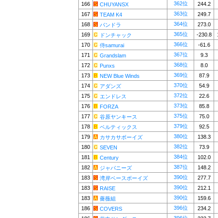
362位
166
244.2
CHUYANSX
363位
167
249.7
TEAM K4
364位
168
273.0
パンドラ
365位
169
-230.8
ドンチャック
366位
170
-61.6
侍samurai
367位
171
9.3
Grandslam
368位
172
8.0
Punxs
369位
173
87.9
NEW Blue Winds
370位
174
54.9
アダンズ
372位
175
22.6
エンドレス
373位
176
85.8
FORZA
375位
177
75.0
谷原ヤンキース
379位
178
92.5
ベルティックス
380位
179
138.3
カサカサボーイズ
382位
180
73.9
SEVEN
384位
181
102.0
Century
387位
182
148.2
ジャパニーズ
390位
183
277.7
湾岸ベースボーイズ
390位
183
212.1
RAISE
390位
183
159.6
薔薇組
396位
186
234.2
COVERS