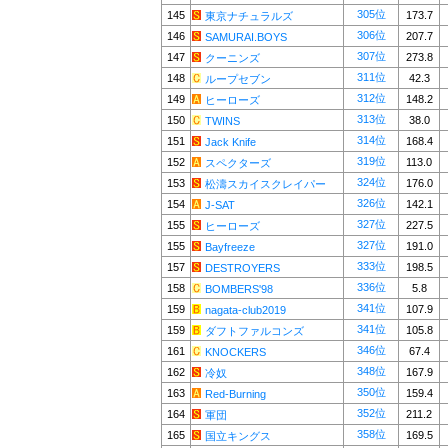
305位
145
173.7
東京ナチュラルズ
306位
146
207.7
SAMURAI.BOYS
307位
147
273.8
クーニンズ
311位
148
42.3
ループセブン
312位
149
148.2
ヒーローズ
313位
150
38.0
TWINS
314位
151
168.4
Jack Knife
319位
152
113.0
スペクターズ
324位
153
176.0
松濤スカイスクレイパー
326位
154
142.1
J-SAT
327位
155
227.5
ヒーローズ
327位
155
191.0
Bayfreeze
333位
157
198.5
DESTROYERS
336位
158
5.8
BOMBERS'98
341位
159
107.9
nagata-club2019
341位
159
105.8
ダフトファルコンズ
346位
161
67.4
KNOCKERS
348位
162
167.9
冷奴
350位
163
159.4
Red-Burning
352位
164
211.2
軍団
358位
165
169.5
国立キングス