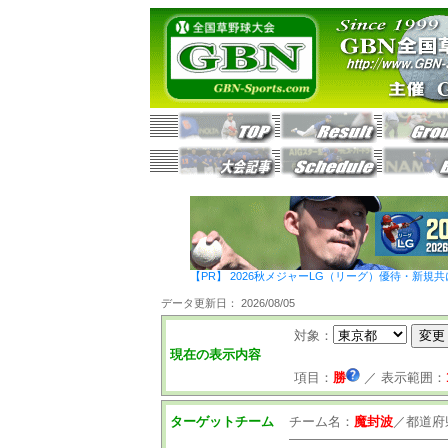
【PR】 2026秋メジャーLG（リーグ）優待・新規共
データ更新日： 2026/08/05
対象：
現在の表示内容
項目：
勝
／
表示範囲：
ターゲットチーム
チーム名：
魔封波
／
都道府