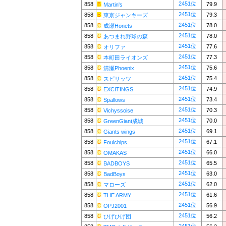
2451位
858
79.9
Martin's
2451位
858
79.3
東京ジャンキーズ
2451位
858
78.0
成瀬Honets
2451位
858
78.0
あつまれ野球の森
2451位
858
77.6
オリファ
2451位
858
77.3
本町田ライオンズ
2451位
858
75.6
清瀬Phoenix
2451位
858
75.4
スピリッツ
2451位
858
74.9
EXCITINGS
2451位
858
73.4
Spallows
2451位
858
70.3
Vichyssoise
2451位
858
70.0
GreenGiant成城
2451位
858
69.1
Giants wings
2451位
858
67.1
Foulchips
2451位
858
66.0
OMAKAS
2451位
858
65.5
BADBOYS
2451位
858
63.0
BadBoys
2451位
858
62.0
マローズ
2451位
858
61.6
THE ARMY
2451位
858
56.9
OPJ2001
2451位
858
56.2
ひげひげ団