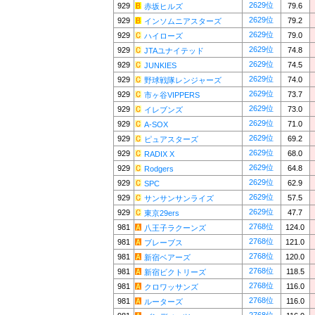
2629位
929
79.6
赤坂ヒルズ
2629位
929
79.2
インソムニアスターズ
2629位
929
79.0
ハイローズ
2629位
929
74.8
JTAユナイテッド
2629位
929
74.5
JUNKIES
2629位
929
74.0
野球戦隊レンジャーズ
2629位
929
73.7
市ヶ谷VIPPERS
2629位
929
73.0
イレブンズ
2629位
929
71.0
A-SOX
2629位
929
69.2
ピュアスターズ
2629位
929
68.0
RADIX X
2629位
929
64.8
Rodgers
2629位
929
62.9
SPC
2629位
929
57.5
サンサンサンライズ
2629位
929
47.7
東京29ers
2768位
981
124.0
八王子ラクーンズ
2768位
981
121.0
ブレーブス
2768位
981
120.0
新宿ベアーズ
2768位
981
118.5
新宿ビクトリーズ
2768位
981
116.0
クロワッサンズ
2768位
981
116.0
ルーターズ