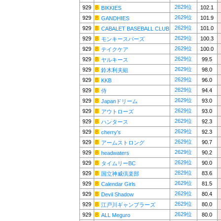
2629位
929
102.1
BIKKIES
2629位
929
101.9
GANDHIES
2629位
929
101.0
CABALET BASEBALL CLUB
2629位
929
100.3
モンキースパーズ
2629位
929
100.0
テイクケア
2629位
929
99.5
ヤルキース
2629位
929
98.0
鈴木利夫組
2629位
929
96.0
KKB
2629位
929
94.4
侍
2629位
929
93.0
Japanドリーム
2629位
929
93.0
アウトローズ
2629位
929
92.3
ハンタース
2629位
929
92.3
cherry's
2629位
929
90.7
アームストロング
2629位
929
90.2
headwaters
2629位
929
90.0
タイムリーBC
2629位
929
83.6
国立神威倶楽部
2629位
929
81.5
Calendar Girls
2629位
929
80.4
Devil Shadow
2629位
929
80.0
江戸川ギャンブラーズ
2629位
929
80.0
ALL Meguro