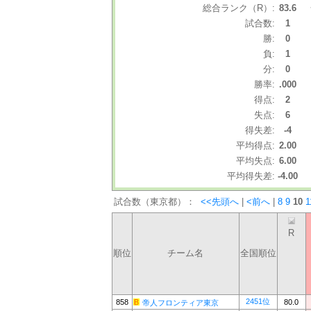
総合ランク（R）:
83.6
試合数:
1
勝:
0
負:
1
分:
0
勝率:
.000
得点:
2
失点:
6
得失差:
-4
平均得点:
2.00
平均失点:
6.00
平均得失差:
-4.00
試合数（東京都）：
<<先頭へ
|
<前へ
|
8
9
10
1
R
順位
チーム名
全国順位
2451位
858
80.0
帝人フロンティア東京