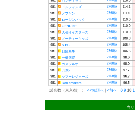
2768位
981
116.0
バンディッツ
2768位
981
114.1
ドルフィンズ
2768位
981
111.0
ノブヤン
2768位
981
110.0
ロージンバック
2768位
981
110.0
GENUINE
2768位
981
110.0
大都オイスターズ
2768位
981
108.8
ノーティーキッズ
2768位
981
108.4
N.BC
2768位
981
106.5
日鐵商事
2768位
981
98.0
一橋病院
2768位
981
98.0
ガメツルオ
2768位
981
97.7
J'z95
2768位
981
96.7
ヤフーレジャーズ
2768位
981
96.5
Red smokers
試合数（東京都）：
<<先頭へ
|
<前へ
|
8
9
10
1
当サ