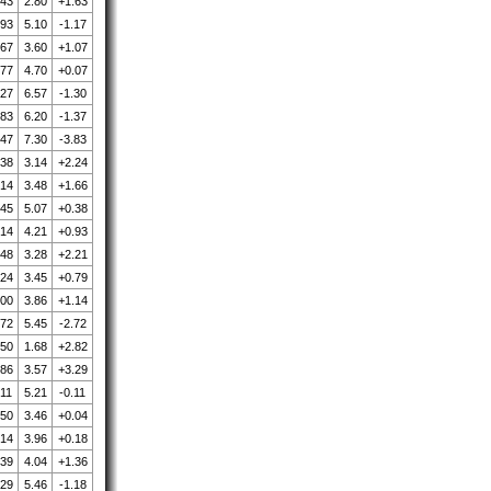
.43
2.80
+1.63
.93
5.10
-1.17
.67
3.60
+1.07
.77
4.70
+0.07
.27
6.57
-1.30
.83
6.20
-1.37
.47
7.30
-3.83
.38
3.14
+2.24
.14
3.48
+1.66
.45
5.07
+0.38
.14
4.21
+0.93
.48
3.28
+2.21
.24
3.45
+0.79
.00
3.86
+1.14
.72
5.45
-2.72
.50
1.68
+2.82
.86
3.57
+3.29
.11
5.21
-0.11
.50
3.46
+0.04
.14
3.96
+0.18
.39
4.04
+1.36
.29
5.46
-1.18