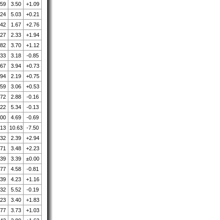
.59
3.50
+1.09
.24
5.03
+0.21
.42
1.67
+2.76
.27
2.33
+1.94
.82
3.70
+1.12
.33
3.18
-0.85
.67
3.94
+0.73
.94
2.19
+0.75
.59
3.06
+0.53
.72
2.88
-0.16
.22
5.34
-0.13
.00
4.69
-0.69
.13
10.63
-7.50
.32
2.39
+2.94
.71
3.48
+2.23
.39
3.39
±0.00
.77
4.58
-0.81
.39
4.23
+1.16
.32
5.52
-0.19
.23
3.40
+1.83
.77
3.73
+1.03