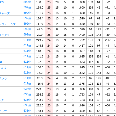
592位
198.5
25
20
5
0
.800
133
61
+72
5
RS
592位
188.0
25
15
10
0
.600
114
43
+71
4
592位
161.7
25
15
9
1
.600
146
93
+53
5
ジャーズ
592位
126.4
25
13
10
2
.520
67
61
+6
2
592位
117.6
25
14
11
0
.560
139
86
+53
5
トフォームズ
592位
49.5
25
8
15
2
.320
94
125
-31
3
592位
20.9
25
10
15
0
.400
103
142
-39
4
ロックス
611位
249.7
24
19
3
2
.792
191
74
+117
7
611位
148.8
24
10
14
0
.417
101
97
+4
4
611位
148.3
24
16
8
0
.667
148
71
+77
6
611位
141.8
24
15
9
0
.625
115
114
+1
4
611位
122.0
24
14
9
1
.583
112
80
+32
4
AL
611位
100.6
24
15
7
2
.625
132
76
+56
5
ストロズ
611位
78.2
24
13
10
1
.542
121
143
-22
5
611位
26.3
24
4
18
2
.167
87
195
-108
3
アンツ
611位
-16.9
24
9
13
2
.375
123
114
+9
5
638位
273.0
23
19
4
0
.826
110
38
+72
4
638位
234.2
23
18
4
1
.783
129
47
+82
5
638位
233.7
23
18
4
1
.783
114
40
+74
4
ース
638位
212.3
23
16
7
0
.696
104
48
+56
4
638位
138.1
23
14
6
3
.609
89
58
+31
3
クラブ