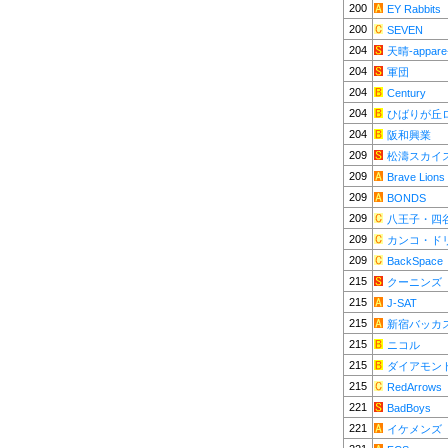
200
EY Rabbits
200
SEVEN
204
天晴-appare
204
軍団
204
Century
204
ひばりが丘
204
阪和興業
209
松濤スカイ
209
Brave Lions
209
BONDS
209
八王子・四
209
カンコ・ド
209
BackSpace
215
クーニンズ
215
J-SAT
215
新宿バッカ
215
ニコル
215
ダイアモン
215
RedArrows
221
BadBoys
221
イケメンズ