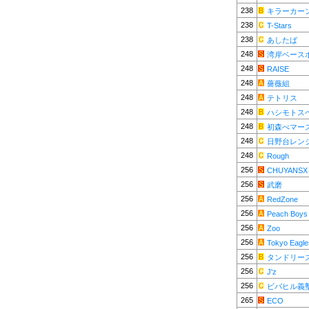
238
キラーカー
238
T-Stars
238
あしたば
248
湾岸ベース
248
RAISE
248
薔薇組
248
テトリス
248
ハシモトス
248
初森べマー
248
日野台レン
248
Rough
256
CHUYANSX
256
武磨
256
RedZone
256
Peach Boys
256
Zoo
256
Tokyo Eagle
256
タンドリー
256
J'z
256
ビバヒル義
265
ECO