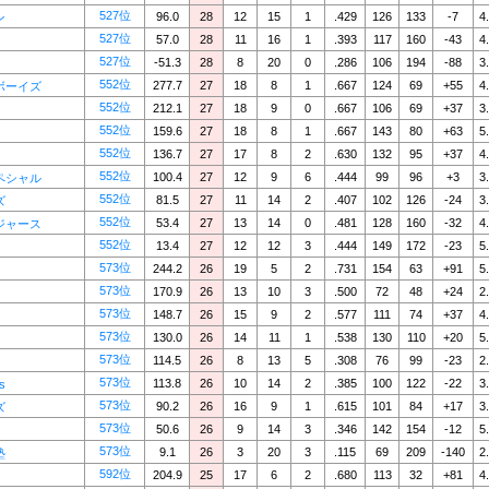
527位
96.0
28
12
15
1
.429
126
133
-7
4
ン
527位
57.0
28
11
16
1
.393
117
160
-43
4
527位
-51.3
28
8
20
0
.286
106
194
-88
3
552位
277.7
27
18
8
1
.667
124
69
+55
4
ボーイズ
552位
212.1
27
18
9
0
.667
106
69
+37
3
552位
159.6
27
18
8
1
.667
143
80
+63
5
552位
136.7
27
17
8
2
.630
132
95
+37
4
552位
100.4
27
12
9
6
.444
99
96
+3
3
ペシャル
552位
81.5
27
11
14
2
.407
102
126
-24
3
ズ
552位
53.4
27
13
14
0
.481
128
160
-32
4
ジャース
552位
13.4
27
12
12
3
.444
149
172
-23
5
573位
244.2
26
19
5
2
.731
154
63
+91
5
573位
170.9
26
13
10
3
.500
72
48
+24
2
573位
148.7
26
15
9
2
.577
111
74
+37
4
573位
130.0
26
14
11
1
.538
130
110
+20
5
573位
114.5
26
8
13
5
.308
76
99
-23
2
573位
113.8
26
10
14
2
.385
100
122
-22
3
s
573位
90.2
26
16
9
1
.615
101
84
+17
3
ズ
573位
50.6
26
9
14
3
.346
142
154
-12
5
573位
9.1
26
3
20
3
.115
69
209
-140
2
塾
592位
204.9
25
17
6
2
.680
113
32
+81
4