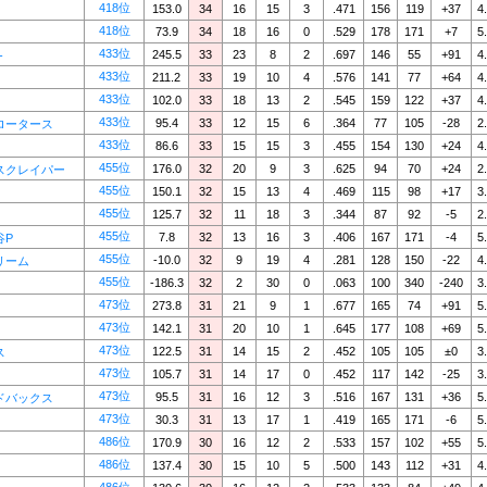
418位
153.0
34
16
15
3
.471
156
119
+37
4
418位
73.9
34
18
16
0
.529
178
171
+7
5
433位
245.5
33
23
8
2
.697
146
55
+91
4
-
433位
211.2
33
19
10
4
.576
141
77
+64
4
433位
102.0
33
18
13
2
.545
159
122
+37
4
433位
95.4
33
12
15
6
.364
77
105
-28
2
ロータース
433位
86.6
33
15
15
3
.455
154
130
+24
4
455位
176.0
32
20
9
3
.625
94
70
+24
2
スクレイパー
455位
150.1
32
15
13
4
.469
115
98
+17
3
455位
125.7
32
11
18
3
.344
87
92
-5
2
455位
7.8
32
13
16
3
.406
167
171
-4
5
谷P
455位
-10.0
32
9
19
4
.281
128
150
-22
4
リーム
455位
-186.3
32
2
30
0
.063
100
340
-240
3
473位
273.8
31
21
9
1
.677
165
74
+91
5
473位
142.1
31
20
10
1
.645
177
108
+69
5
473位
122.5
31
14
15
2
.452
105
105
±0
3
ス
473位
105.7
31
14
17
0
.452
117
142
-25
3
473位
95.5
31
16
12
3
.516
167
131
+36
5
ドバックス
473位
30.3
31
13
17
1
.419
165
171
-6
5
486位
170.9
30
16
12
2
.533
157
102
+55
5
486位
137.4
30
15
10
5
.500
143
112
+31
4