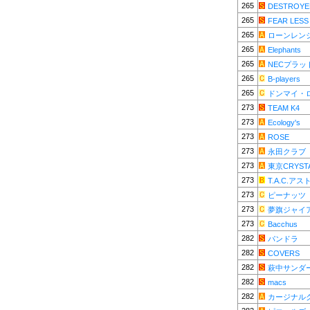
265
DESTROYE
265
FEAR LESS
265
ローンレン
265
Elephants
265
NECプラッ
265
B-players
265
ドンマイ・
273
TEAM K4
273
Ecology's
273
ROSE
273
永田クラブ
273
東京CRYST
273
T.A.C.ア
273
ピーナッツ
273
夢旗ジャイ
273
Bacchus
282
パンドラ
282
COVERS
282
萩中サンダ
282
macs
282
カージナル