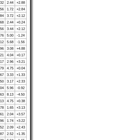
.32
2.44
+2.88
.56
1.72
+2.84
.84
3.72
+2.12
.68
2.44
+0.24
.56
3.44
+2.12
.76
5.00
-1.24
.12
5.68
-1.56
.96
3.08
+4.88
.21
4.04
+0.17
.17
2.96
+3.21
.79
4.75
+0.04
.67
3.33
+1.33
.50
3.17
+2.33
.04
5.96
-0.92
.63
8.13
-4.50
.13
4.75
+0.38
.78
1.65
+3.13
.61
2.04
+3.57
.96
1.74
+3.22
.52
2.09
+2.43
.87
2.52
+1.35