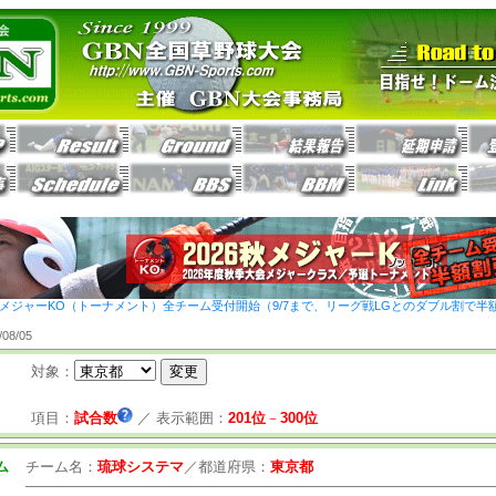
26秋メジャーKO（トーナメント）全チーム受付開始（9/7まで、リーグ戦LGとのダブル割で半
8/05
対象：
項目：
試合数
／
表示範囲：
201位
－
300位
ム
チーム名：
琉球システマ
／
都道府県：
東京都