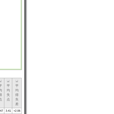
平
平
平
均
均
均
得
失
得
点
点
失
差
.47
3.41
+2.06