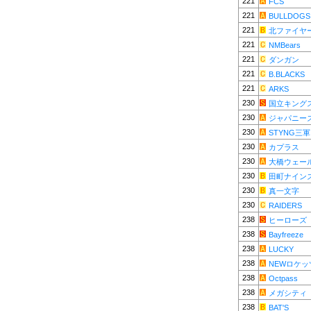
221
FCS
221
BULLDOGS
221
北ファイヤ
221
NMBears
221
ダンガン
221
B.BLACKS
221
ARKS
230
国立キング
230
ジャパニー
230
STYNG三軍
230
カプラス
230
大橋ウェー
230
田町ナイン
230
真一文字
230
RAIDERS
238
ヒーローズ
238
Bayfreeze
238
LUCKY
238
NEWロケッ
238
Octpass
238
メガシティ
238
BAT'S