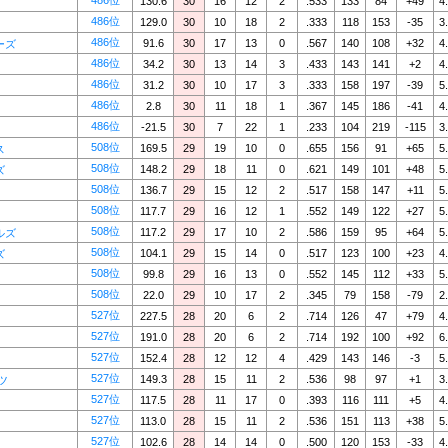
486位
130.6
30
16
12
2
.533
133
84
+49
4
486位
129.0
30
10
18
2
.333
118
153
-35
3
486位
91.6
30
17
13
0
.567
140
108
+32
4
ーズ
486位
34.2
30
13
14
3
.433
143
141
+2
4
486位
31.2
30
10
17
3
.333
158
197
-39
5
486位
2.8
30
11
18
1
.367
145
186
-41
4
486位
-21.5
30
7
22
1
.233
104
219
-115
3
508位
169.5
29
19
10
0
.655
156
91
+65
5
ス
508位
148.2
29
18
11
0
.621
149
101
+48
5
ズ
508位
136.7
29
15
12
2
.517
158
147
+11
5
508位
117.7
29
16
12
1
.552
149
122
+27
5
508位
117.2
29
17
10
2
.586
159
95
+64
5
ルズ
508位
104.1
29
15
14
0
.517
123
100
+23
4
ズ
508位
99.8
29
16
13
0
.552
145
112
+33
5
508位
22.0
29
10
17
2
.345
79
158
-79
2
527位
227.5
28
20
6
2
.714
126
47
+79
4
527位
191.0
28
20
6
2
.714
192
100
+92
6
527位
152.4
28
12
12
4
.429
143
146
-3
5
527位
149.3
28
15
11
2
.536
98
97
+1
3
ツ
527位
117.5
28
11
17
0
.393
116
111
+5
4
527位
113.0
28
15
11
2
.536
151
113
+38
5
527位
102.6
28
14
14
0
.500
120
153
-33
4