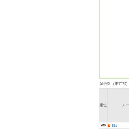
試合数（東京都
順位
チ
200
Elite