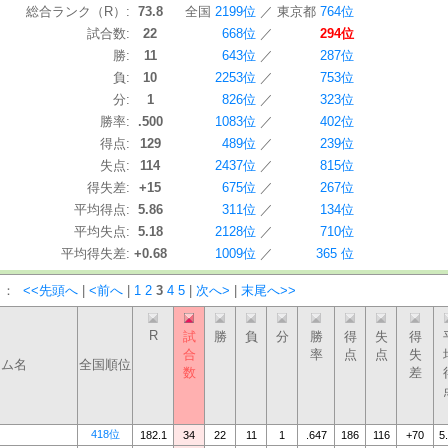
総合ランク（R）:
73.8
全国
2199位
／
東京都
764位
試合数:
22
668位
／
294位
勝:
11
643位
／
287位
負:
10
2253位
／
753位
分:
1
826位
／
323位
勝率:
.500
1083位
／
402位
得点:
129
489位
／
239位
失点:
114
2437位
／
815位
得失差:
+15
675位
／
267位
平均得点:
5.86
311位
／
134位
平均失点:
5.18
2128位
／
710位
平均得失差:
+0.68
1009位
／
365 位
）：
<<先頭へ
|
<前へ
|
1
2
3
4
5
|
次へ>
|
末尾へ>>
R
試
勝
負
分
勝
得
失
得
合
率
点
点
失
ーム名
全国順位
数
差
418位
182.1
34
22
11
1
.647
186
116
+70
5