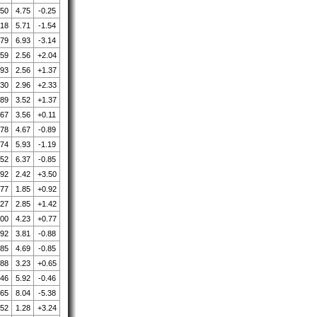
.50
4.75
-0.25
.18
5.71
-1.54
.79
6.93
-3.14
.59
2.56
+2.04
.93
2.56
+1.37
.30
2.96
+2.33
.89
3.52
+1.37
.67
3.56
+0.11
.78
4.67
-0.89
.74
5.93
-1.19
.52
6.37
-0.85
.92
2.42
+3.50
.77
1.85
+0.92
.27
2.85
+1.42
.00
4.23
+0.77
.92
3.81
-0.88
.85
4.69
-0.85
.88
3.23
+0.65
.46
5.92
-0.46
.65
8.04
-5.38
.52
1.28
+3.24