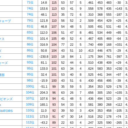
71位
14.8
115
53
57
5
.461
453
483
-30
3
74位
153.6
113
63
41
9
.558
578
435
+143
5
74位
48.1
113
35
72
6
.310
368
555
-187
3
79位
121.8
110
56
52
2
.509
454
429
+25
4
ウェーブ
81位
46.8
107
54
48
5
.505
491
531
-40
4
83位
112.0
106
51
47
8
.481
534
449
+85
5
85位
101.4
105
49
52
4
.467
405
469
-64
3
クス
86位
316.9
104
77
22
5
.740
499
168
+331
4
86位
50.8
104
43
51
10
.413
446
475
-29
4
ズ
89位
-230.8
103
18
84
1
.175
364
761
-397
3
ク
93位
81.1
102
52
44
6
.510
438
409
+29
4
ィーズ
95位
133.0
101
63
34
4
.624
583
353
+230
5
95位
32.4
101
53
40
8
.525
441
344
+97
4
球部
98位
-15.9
100
43
51
6
.430
456
495
-39
4
100位
-51.1
99
35
59
5
.354
353
529
-176
3
104位
204.3
96
63
26
7
.656
305
150
+155
3
107位
107.6
94
41
48
5
.436
494
523
-29
5
ーピオンズ
109位
165.1
93
54
33
6
.581
380
268
+112
4
n
110位
11.0
92
39
50
3
.424
353
458
-105
3
DIATORS
111位
173.0
91
47
30
14
.516
252
178
+74
2
112位
-43.2
89
22
63
4
.247
325
590
-265
3