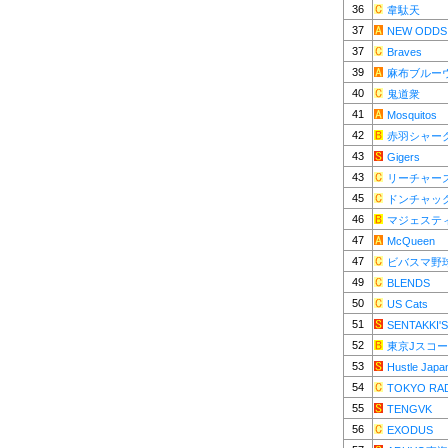
36
韋駄天
37
NEW ODDS
37
Braves
39
麻布ブルー
40
鬼道衆
41
Mosquitos
42
赤羽シャー
43
Gigers
43
リーチャー
45
ドンチャッ
46
マジェステ
47
McQueen
47
ビバスマ野
49
BLENDS
50
US Cats
51
SENTAKKI'S
52
東京Jスコ
53
Hustle Japa
54
TOKYO RA
55
TENGVK
56
EXODUS