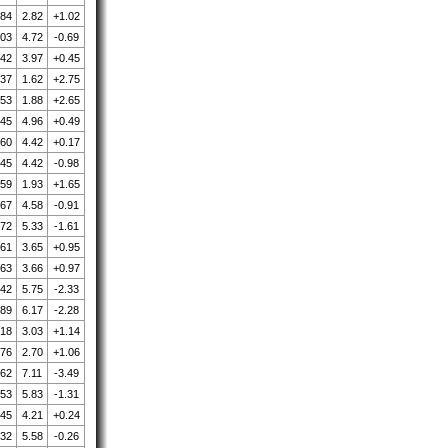
.84
2.82
+1.02
.03
4.72
-0.69
.42
3.97
+0.45
.37
1.62
+2.75
.53
1.88
+2.65
.45
4.96
+0.49
.60
4.42
+0.17
.45
4.42
-0.98
.59
1.93
+1.65
.67
4.58
-0.91
.72
5.33
-1.61
.61
3.65
+0.95
.63
3.66
+0.97
.42
5.75
-2.33
.89
6.17
-2.28
.18
3.03
+1.14
.76
2.70
+1.06
.62
7.11
-3.49
.53
5.83
-1.31
.45
4.21
+0.24
.32
5.58
-0.26