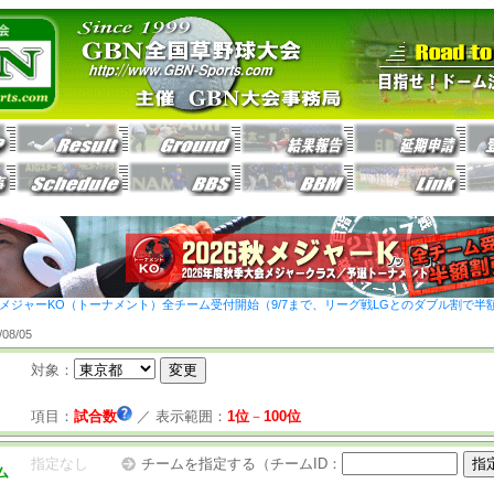
26秋メジャーKO（トーナメント）全チーム受付開始（9/7まで、リーグ戦LGとのダブル割で半
8/05
対象：
項目：
試合数
／
表示範囲：
1位
－
100位
指定なし
チームを指定する（チームID：
ム