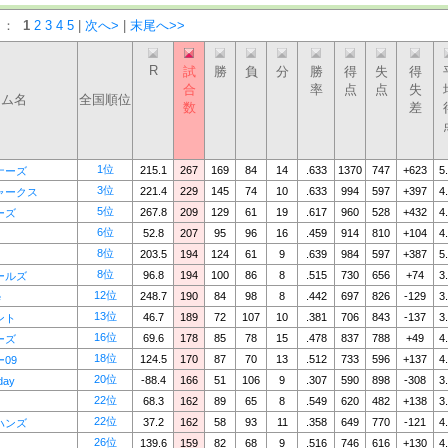
）：
1
2
3
4
5
|
次へ>
|
末尾へ>>
R
試
勝
負
分
勝
得
失
得
合
率
点
点
失
ーム名
全国順位
数
差
1位
215.1
267
169
84
14
.633
1370
747
+623
5
ナーズ
3位
221.4
229
145
74
10
.633
994
597
+397
4
ャークス
5位
267.8
209
129
61
19
.617
960
528
+432
4
ーズ
6位
52.8
207
95
96
16
.459
914
810
+104
4
8位
203.5
194
124
61
9
.639
984
597
+387
5
8位
96.8
194
100
86
8
.515
730
656
+74
3
ールズ
12位
248.7
190
84
98
8
.442
697
826
-129
3
e
13位
46.7
189
72
107
10
.381
706
843
-137
3
ント
16位
69.6
178
85
78
15
.478
837
788
+49
4
ーズ
18位
124.5
170
87
70
13
.512
733
596
+137
4
09
20位
-88.4
166
51
106
9
.307
590
898
-308
3
day
22位
68.3
162
89
65
8
.549
620
482
+138
3
22位
37.2
162
58
93
11
.358
649
770
-121
4
ハンズ
26位
139.6
159
82
68
9
.516
746
616
+130
4