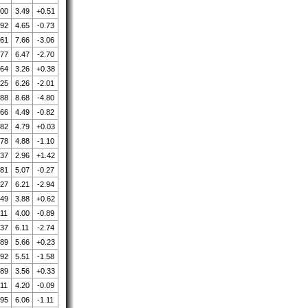
.00
3.49
+0.51
.92
4.65
-0.73
.61
7.66
-3.06
.77
6.47
-2.70
.64
3.26
+0.38
.25
6.26
-2.01
.88
8.68
-4.80
.66
4.49
-0.82
.82
4.79
+0.03
.78
4.88
-1.10
.37
2.96
+1.42
.81
5.07
-0.27
.27
6.21
-2.94
.49
3.88
+0.62
.11
4.00
-0.89
.37
6.11
-2.74
.89
5.66
+0.23
.92
5.51
-1.58
.89
3.56
+0.33
.11
4.20
-0.09
.95
6.06
-1.11