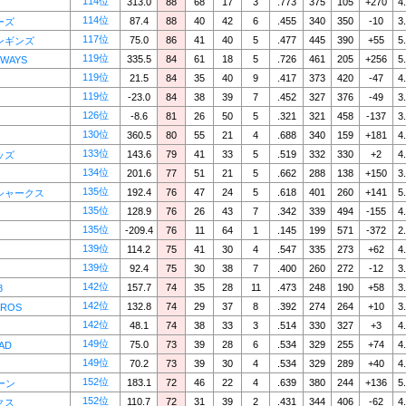
114位
313.0
88
68
17
3
.773
375
105
+270
4
114位
87.4
88
40
42
6
.455
340
350
-10
3
ーズ
117位
75.0
86
41
40
5
.477
445
390
+55
5
ンギンズ
119位
335.5
84
61
18
5
.726
461
205
+256
5
WAYS
119位
21.5
84
35
40
9
.417
373
420
-47
4
119位
-23.0
84
38
39
7
.452
327
376
-49
3
126位
-8.6
81
26
50
5
.321
321
458
-137
3
130位
360.5
80
55
21
4
.688
340
159
+181
4
133位
143.6
79
41
33
5
.519
332
330
+2
4
ッズ
134位
201.6
77
51
21
5
.662
288
138
+150
3
135位
192.4
76
47
24
5
.618
401
260
+141
5
シャークス
135位
128.9
76
26
43
7
.342
339
494
-155
4
135位
-209.4
76
11
64
1
.145
199
571
-372
2
139位
114.2
75
41
30
4
.547
335
273
+62
4
139位
92.4
75
30
38
7
.400
260
272
-12
3
142位
157.7
74
35
28
11
.473
248
190
+58
3
8
142位
132.8
74
29
37
8
.392
274
264
+10
3
ROS
142位
48.1
74
38
33
3
.514
330
327
+3
4
149位
75.0
73
39
28
6
.534
329
255
+74
4
AD
149位
70.2
73
39
30
4
.534
329
289
+40
4
152位
183.1
72
46
22
4
.639
380
244
+136
5
ーン
152位
110.7
72
31
39
2
.431
344
406
-62
4
クス