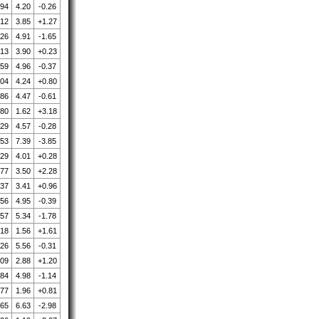
.94
4.20
-0.26
.12
3.85
+1.27
.26
4.91
-1.65
.13
3.90
+0.23
.59
4.96
-0.37
.04
4.24
+0.80
.86
4.47
-0.61
.80
1.62
+3.18
.29
4.57
-0.28
.53
7.39
-3.85
.29
4.01
+0.28
.77
3.50
+2.28
.37
3.41
+0.96
.56
4.95
-0.39
.57
5.34
-1.78
.18
1.56
+1.61
.26
5.56
-0.31
.09
2.88
+1.20
.84
4.98
-1.14
.77
1.96
+0.81
.65
6.63
-2.98