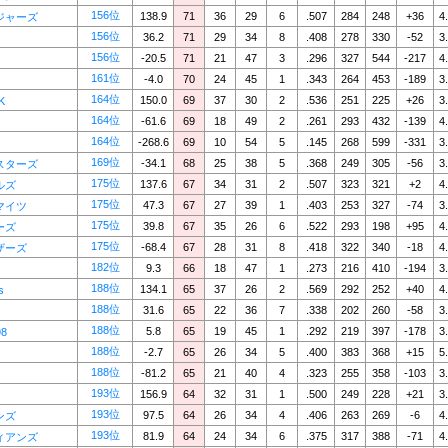
156位
138.9
71
36
29
6
.507
284
248
+36
4
ジャーズ
156位
36.2
71
29
34
8
.408
278
330
-52
3
156位
-20.5
71
21
47
3
.296
327
544
-217
4
161位
-4.0
70
24
45
1
.343
264
453
-189
3
164位
150.0
69
37
30
2
.536
251
225
+26
3
K
164位
-61.6
69
18
49
2
.261
293
432
-139
4
164位
-268.6
69
10
54
5
.145
268
599
-331
3
169位
-34.1
68
25
38
5
.368
249
305
-56
3
スターズ
175位
137.6
67
34
31
2
.507
323
321
+2
4
ルズ
175位
47.3
67
27
39
1
.403
253
327
-74
3
マイツ
175位
39.8
67
35
26
6
.522
293
198
+95
4
ーズ
175位
-68.4
67
28
31
8
.418
322
340
-18
4
ザーズ
182位
9.3
66
18
47
1
.273
216
410
-194
3
188位
134.1
65
37
26
2
.569
292
252
+40
4
s
188位
31.6
65
22
36
7
.338
202
260
-58
3
188位
5.8
65
19
45
1
.292
219
397
-178
3
98
188位
-2.7
65
26
34
5
.400
383
368
+15
5
188位
-81.2
65
21
40
4
.323
255
358
-103
3
193位
156.9
64
32
31
1
.500
249
228
+21
3
193位
97.5
64
26
34
4
.406
263
269
-6
4
ンズ
193位
81.9
64
24
34
6
.375
317
388
-71
4
ィアンズ