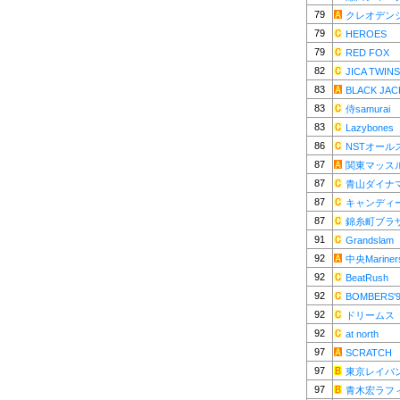
79
クレオデン
79
HEROES
79
RED FOX
82
JICA TWINS
83
BLACK JAC
83
侍samurai
83
Lazybones
86
NSTオール
87
関東マッス
87
青山ダイナ
87
キャンディ
87
錦糸町ブラ
91
Grandslam
92
中央Mariner
92
BeatRush
92
BOMBERS'
92
ドリームス
92
at north
97
SCRATCH
97
東京レイバ
97
青木宏ラフ