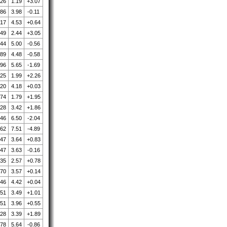
.26
1.19
+3.07
.86
3.98
-0.11
.17
4.53
+0.64
.49
2.44
+3.05
.44
5.00
-0.56
.89
4.48
-0.58
.96
5.65
-1.69
.25
1.99
+2.26
.20
4.18
+0.03
.74
1.79
+1.95
.28
3.42
+1.86
.46
6.50
-2.04
.62
7.51
-4.89
.47
3.64
+0.83
.47
3.63
-0.16
.35
2.57
+0.78
.70
3.57
+0.14
.46
4.42
+0.04
.51
3.49
+1.01
.51
3.96
+0.55
.28
3.39
+1.89
.78
5.64
-0.86