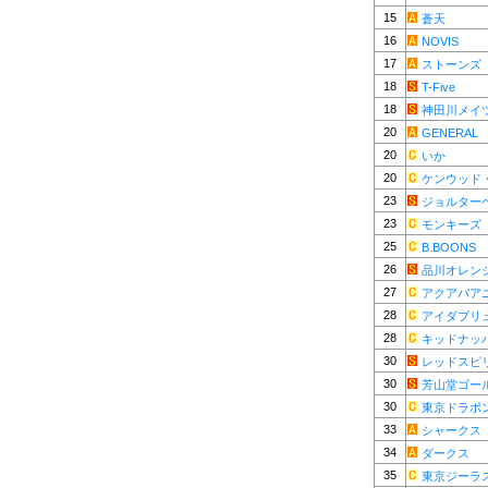
15
蒼天
16
NOVIS
17
ストーンズ
18
T-Five
18
神田川メイ
20
GENERAL
20
いか
20
ケンウッド
23
ジョルター
23
モンキーズ
25
B.BOONS
26
品川オレン
27
アクアパア
28
アイダブリ
28
キッドナッ
30
レッドスピ
30
芳山堂ゴー
30
東京ドラポ
33
シャークス
34
ダークス
35
東京ジーラ