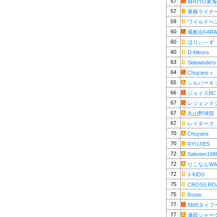
57
ARUYO東海
57
東横ライナ
59
ワイルドペ
60
風船会FARA
60
ほりぃ～ず
60
D-Minors
63
Sidewinders
64
Chuyans＋
65
シルバーキ
66
ジェイスBC
67
レジェンド
67
丸山野球部
67
レイダース
70
Chuyans
70
RYUJIES
72
Saboten198
72
りこなんWA
72
J-KIDS
75
CROSS RO
75
Roots
77
SMSタイフ
77
瀬田シャー