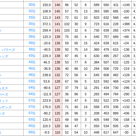
30位
150.0
146
86
52
8
.589
560
411
+149
3
32位
108.9
145
57
75
13
.393
585
685
-100
4
33位
121.3
143
72
61
10
.503
632
568
+64
4
35位
372.1
141
102
30
9
.723
616
228
+388
4
35位
269.4
141
103
32
6
.730
639
265
+374
4
ツ
39位
120.3
139
75
60
4
.540
757
689
+68
5
39位
-20.6
139
59
65
15
.424
639
615
+24
4
39位
-40.5
139
50
75
14
.360
479
615
-136
3
・パワーズ
43位
229.3
138
87
45
6
.630
495
267
+228
3
ヘッズ
43位
46.3
138
53
77
8
.384
507
632
-125
3
46位
-36.9
136
40
86
10
.294
506
725
-219
3
48位
238.6
132
72
56
4
.545
608
482
+126
4
ジ
53位
53.6
128
67
56
5
.523
592
468
+124
4
ニ
54位
-80.6
127
37
79
11
.291
434
730
-296
3
ュエス
54位
-111.9
127
36
86
5
.283
494
784
-290
3
パーズ
57位
223.9
125
69
47
9
.552
522
379
+143
4
リッツ
57位
176.0
125
71
40
14
.568
470
338
+132
3
ルデンズ
57位
-80.2
125
26
96
3
.208
453
889
-436
3
ンズ
63位
120.4
121
49
69
3
.405
548
706
-158
4
65位
119.3
120
66
47
7
.550
534
505
+29
4
69位
-8.5
116
52
54
10
.448
617
647
-30
5
ス