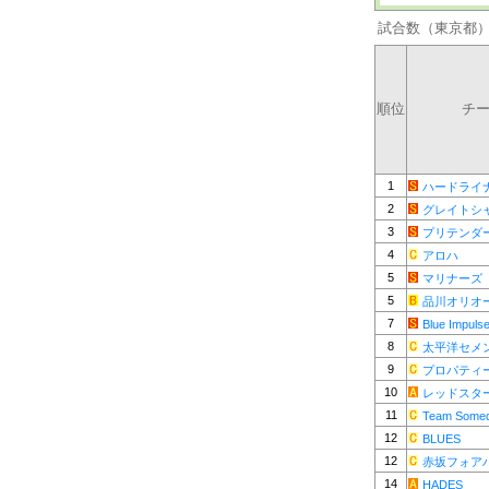
試合数（東京都
順位
チ
1
ハードライ
2
グレイトシ
3
プリテンダ
4
アロハ
5
マリナーズ
5
品川オリオ
7
Blue Impuls
8
太平洋セメ
9
プロパティ
10
レッドスター
11
Team Some
12
BLUES
12
赤坂フォア
14
HADES