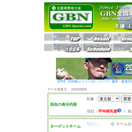
【PR】 2026秋メジャーLG（リーグ）優待・新規共
データ更新日： 2026/08/05
対象：
現在の表示内容
項目：
平均得失差
／
表
指定なし
チームを
ターゲットチーム