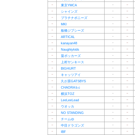
－
－
－
東京YMCA
－
－
－
シャインズ
－
－
－
プラチナポニーズ
－
－
－
MKI
－
－
－
板橋ジプシーズ
－
－
－
ARTICAL
－
－
－
kanayan48
－
－
－
Naughtykids
－
－
－
畠ポッカーズ
－
－
－
上村ヤンキース
－
－
－
BIGHURT
－
－
－
キャッツアイ
－
－
－
久が原GATSBYS
－
－
－
CHAORA b.c
－
－
－
横浜TOZ
－
－
－
LeeLeeLead
－
－
－
ウオッカ
－
－
－
NO STANDING
－
－
－
チームゆ
－
－
－
中目ドラゴンズ
－
－
－
IBF