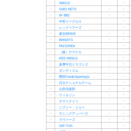
－
－
－
AMOLE
－
－
－
GMO NETS
－
－
－
IIF BBC
－
－
－
中村イーグルス
－
－
－
レッドベアーズ
－
－
－
東京BRAVE
－
－
－
BANDITS
－
－
－
PACIOREK
－
－
－
（株）ヤマナカ
－
－
－
RED WINGS
－
－
－
多摩中日ドラゴンズ
－
－
－
ダンディズム
－
－
－
櫻井FamilySparking's
－
－
－
日立ナショナルチーム
－
－
－
山田倶楽部
－
－
－
ウィルソン
－
－
－
ヤマトナイツ
－
－
－
ジプシー・ジョー
－
－
－
サミングアッパーズ
－
－
－
ラヴァーズ
－
－
－
SAT-TUN