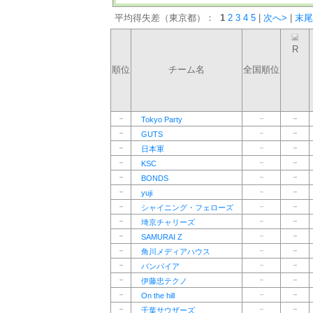
平均得失差（東京都）：
1
2
3
4
5
|
次へ>
|
末尾
R
順位
チーム名
全国順位
－
－
－
Tokyo Party
－
－
－
GUTS
－
－
－
日本軍
－
－
－
KSC
－
－
－
BONDS
－
－
－
yuji
－
－
－
シャイニング・フェローズ
－
－
－
埼京チャリーズ
－
－
－
SAMURAI Z
－
－
－
角川メディアハウス
－
－
－
バンパイア
－
－
－
伊藤忠テクノ
－
－
－
On the hill
－
－
－
千葉サウザーズ