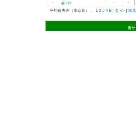
－
－
－
宴JOY
平均得失差（東京都）：
1
2
3
4
5
|
次へ>
|
末尾
当サ