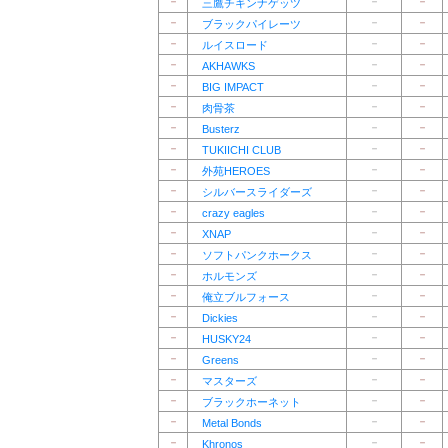
－
－
－
三鷹チキンナゲッツ
－
－
－
ブラックパイレーツ
－
－
－
ルイスロード
－
－
－
AKHAWKS
－
－
－
BIG IMPACT
－
－
－
肉骨茶
－
－
－
Busterz
－
－
－
TUKIICHI CLUB
－
－
－
外苑HEROES
－
－
－
シルバースライダーズ
－
－
－
crazy eagles
－
－
－
XNAP
－
－
－
ソフトパンクホークス
－
－
－
ホルモンズ
－
－
－
俺立ブルフォース
－
－
－
Dickies
－
－
－
HUSKY24
－
－
－
Greens
－
－
－
マスターズ
－
－
－
ブラックホーネット
－
－
－
Metal Bonds
－
－
－
Khronos