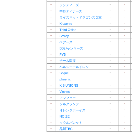
－
－
－
ランディーズ
－
－
－
中野ティナーズ
－
－
－
ライズネットドラゴンズ２軍
－
－
－
K-twenty
－
－
－
Third Office
－
－
－
Smiley
－
－
－
ベアーズ
－
－
－
BBジャンキーズ
－
－
－
FYB
－
－
－
チーム医療
－
－
－
ヘルシーチルドレン
－
－
－
Sequel
－
－
－
phoenix
－
－
－
K.S.UNIONS
－
－
－
Vinvins
－
－
－
アンファー
－
－
－
ソルグランデ
－
－
－
オレンジホーイズ
－
－
－
NOIZE
－
－
－
ソウルバレット
－
－
－
品川TBC