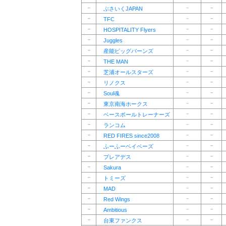
－
－
－
ぶさいくJAPAN
－
－
－
TFC
－
－
－
HOSPITALITY Flyers
－
－
－
Juggles
－
－
－
産能ビッグバーンズ
－
－
－
THE MAN
－
－
－
芝浦オールスターズ
－
－
－
リノクス
－
－
－
Soul魂
－
－
－
東京南海ホークス
－
－
－
ベースボールトレーナーズ
－
－
－
ランコム
－
－
－
RED FIRES since2008
－
－
－
ふーふーベイベーズ
－
－
－
プレアデス
－
－
－
Sakura
－
－
－
トミーズ
－
－
－
MAD
－
－
－
Red Wings
－
－
－
Ambitious
－
－
－
台東ファンクス