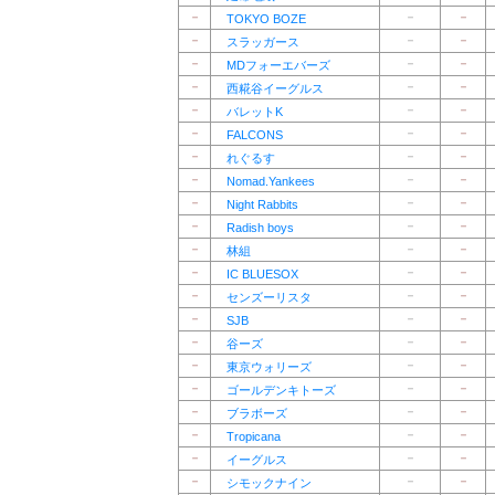
－
－
－
TOKYO BOZE
－
－
－
スラッガース
－
－
－
MDフォーエバーズ
－
－
－
西糀谷イーグルス
－
－
－
バレットK
－
－
－
FALCONS
－
－
－
れぐるす
－
－
－
Nomad.Yankees
－
－
－
Night Rabbits
－
－
－
Radish boys
－
－
－
林組
－
－
－
IC BLUESOX
－
－
－
センズーリスタ
－
－
－
SJB
－
－
－
谷ーズ
－
－
－
東京ウォリーズ
－
－
－
ゴールデンキトーズ
－
－
－
ブラボーズ
－
－
－
Tropicana
－
－
－
イーグルス
－
－
－
シモックナイン