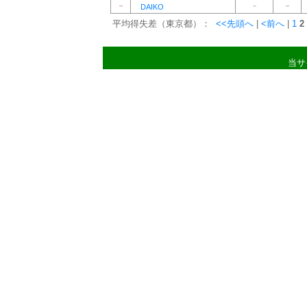
－
－
－
DAIKO
平均得失差（東京都）：
<<先頭へ
|
<前へ
|
1
2
当サ