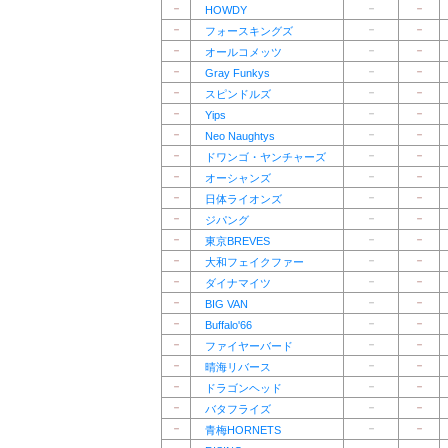
－
－
－
HOWDY
－
－
－
フォースキングズ
－
－
－
オールコメッツ
－
－
－
Gray Funkys
－
－
－
スピンドルズ
－
－
－
Yips
－
－
－
Neo Naughtys
－
－
－
ドワンゴ・ヤンチャーズ
－
－
－
オーシャンズ
－
－
－
日体ライオンズ
－
－
－
ジパング
－
－
－
東京BREVES
－
－
－
大和フェイクファー
－
－
－
ダイナマイツ
－
－
－
BIG VAN
－
－
－
Buffalo'66
－
－
－
ファイヤーバード
－
－
－
晴海リバース
－
－
－
ドラゴンヘッド
－
－
－
バタフライズ
－
－
－
青梅HORNETS