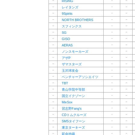
－
－
－
RISING
－
－
－
レイタンズ
－
－
－
9Spirits
－
－
－
NORTH BROTHERS
－
－
－
スフィンクス
－
－
－
SG
－
－
－
GISO
－
－
－
AERAS
－
－
－
ノンスモーカーズ
－
－
－
アザP
－
－
－
ザマスターズ
－
－
－
玉沢球友会
－
－
－
ベンチャーアソシエイツ
－
－
－
TBT
－
－
－
青山学院中等部
－
－
－
国立イクゾーン
－
－
－
MixSox
－
－
－
習志野Fang's
－
－
－
CDトムクルーズ
－
－
－
SMSタイフーン
－
－
－
東京ターキーズ
－
－
－
延命地蔵