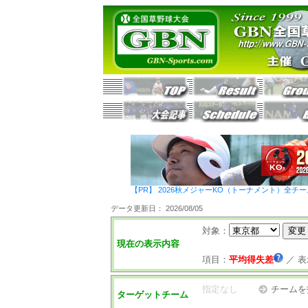
【PR】 2026秋メジャーKO（トーナメント）全チ
データ更新日： 2026/08/05
対象：
現在の表示内容
項目：
平均得失差
／
表
指定なし
チームを
ターゲットチーム