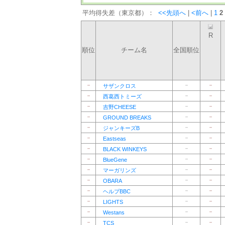
平均得失差（東京都）：
<<先頭へ
|
<前へ
|
1
2
R
順位
チーム名
全国順位
－
－
－
サザンクロス
－
－
－
西葛西トミーズ
－
－
－
吉野CHEESE
－
－
－
GROUND BREAKS
－
－
－
ジャンキーズB
－
－
－
Eastseas
－
－
－
BLACK WINKEYS
－
－
－
BlueGene
－
－
－
マーガリンズ
－
－
－
OBARA
－
－
－
ヘルプBBC
－
－
－
LIGHTS
－
－
－
Westans
－
－
－
TCS