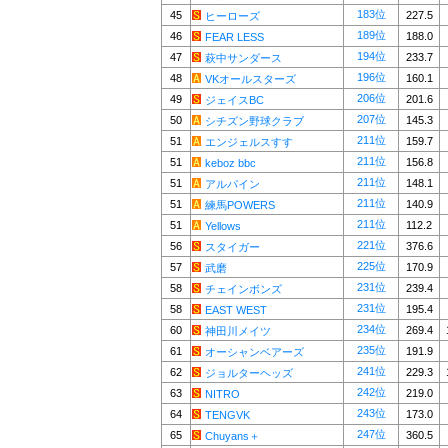
183位
45
227.5
ヒーローズ
189位
46
188.0
FEAR LESS
194位
47
233.7
萩中サンダース
196位
48
160.1
VKオールスターズ
206位
49
201.6
ジェイスBC
207位
50
145.3
シチズン野球クラブ
211位
51
159.7
エンジェルスすす
211位
51
156.8
keboz bbc
211位
51
148.1
アルパイン
211位
51
140.9
練馬POWERS
211位
51
112.2
Yellows
221位
56
376.6
スタイガー
225位
57
170.9
武磨
231位
58
239.4
チェインボンズ
231位
58
195.4
EAST WEST
234位
60
269.4
神田川メイツ
235位
61
191.9
オーシャンベアーズ
241位
62
229.3
ジョルターヘッズ
242位
63
219.0
NITRO
243位
64
173.0
TENGVK
247位
65
360.5
Chuyans＋