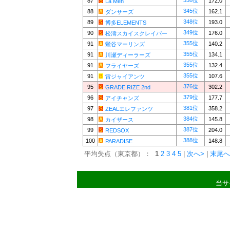
338位
87
172.0
La Men
345位
88
162.1
ダンサーズ
348位
89
193.0
博多ELEMENTS
349位
90
176.0
松濤スカイスクレイパー
355位
91
140.2
鶯谷マーリンズ
355位
91
134.1
川瀬ディーラーズ
355位
91
132.4
フライヤーズ
355位
91
107.6
雷ジャイアンツ
376位
95
302.2
GRADE RIZE 2nd
379位
96
177.7
アイチャンズ
381位
97
358.2
ZEALエレファンツ
384位
98
145.8
カイザース
387位
99
204.0
REDSOX
388位
100
148.8
PARADISE
平均失点（東京都）：
1
2
3
4
5
|
次へ>
|
末尾へ
当サ