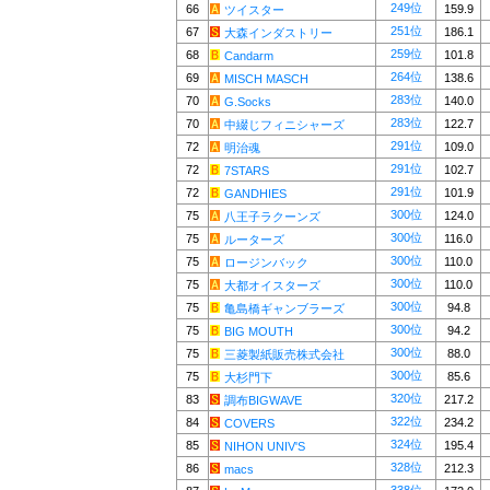
249位
66
159.9
ツイスター
251位
67
186.1
大森インダストリー
259位
68
101.8
Candarm
264位
69
138.6
MISCH MASCH
283位
70
140.0
G.Socks
283位
70
122.7
中綴じフィニシャーズ
291位
72
109.0
明治魂
291位
72
102.7
7STARS
291位
72
101.9
GANDHIES
300位
75
124.0
八王子ラクーンズ
300位
75
116.0
ルーターズ
300位
75
110.0
ロージンバック
300位
75
110.0
大都オイスターズ
300位
75
94.8
亀島橋ギャンブラーズ
300位
75
94.2
BIG MOUTH
300位
75
88.0
三菱製紙販売株式会社
300位
75
85.6
大杉門下
320位
83
217.2
調布BIGWAVE
322位
84
234.2
COVERS
324位
85
195.4
NIHON UNIV'S
328位
86
212.3
macs