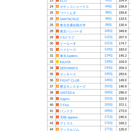
89位
23
204.9
ECO
94位
24
158.8
ガチンコシャークス
98位
25
159.8
つーくんず
98位
25
133.5
SANTACRUZ
98位
25
130.4
東京交通短期大学
105位
28
349.8
東京バンバータ
112位
29
207.4
Y.Sクラブ
121位
30
174.7
ぐーちーず
124位
31
183.0
ベイビーズ
124位
31
145.2
東京Jupiters
134位
33
104.0
KAJIYA
143位
34
204.3
SENTAKKI'S
145位
35
293.6
ヤンキース
146位
36
149.0
FIGHT CLUB
152位
37
146.9
豊玉モンスターズ
160位
38
296.0
UNITED A
161位
39
316.9
Gigers
163位
40
372.1
T-Five
169位
41
273.0
パンドラ
171位
42
245.5
天晴-appare-
172位
43
169.2
アトラス
177位
44
126.0
マッスルジム