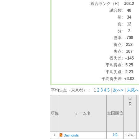
総合ランク（R）:
302.2
試合数:
48
勝:
34
負:
12
分:
2
勝率:
.708
得点:
252
失点:
107
得失差:
+145
平均得点:
5.25
平均失点:
2.23
平均得失差:
+3.02
平均失点（東京都）：
1
2
3
4
5
|
次へ>
|
末尾へ
R
順位
チーム名
全国順位
1位
1
178.8
Diamonds