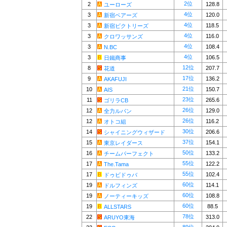
2位
2
128.8
ユーローズ
4位
3
120.0
新宿ベアーズ
4位
3
118.5
新宿ビクトリーズ
4位
3
116.0
クロワッサンズ
4位
3
108.4
N.BC
4位
3
106.5
日鐵商事
12位
8
207.7
花道
17位
9
136.2
AKAFUJI
21位
10
150.7
AIS
23位
11
265.6
ゴリラCB
26位
12
129.0
全力ルパン
26位
12
116.2
オトコ組
30位
14
206.6
シャイニングウィザード
37位
15
154.1
東京レイダース
50位
16
133.2
チームパーフェクト
55位
17
122.2
The.Tama
55位
17
102.4
ドゥビドゥバ
60位
19
114.1
ドルフィンズ
60位
19
108.8
ノーティーキッズ
60位
19
88.5
ALLSTARS
78位
22
313.0
ARUYO東海