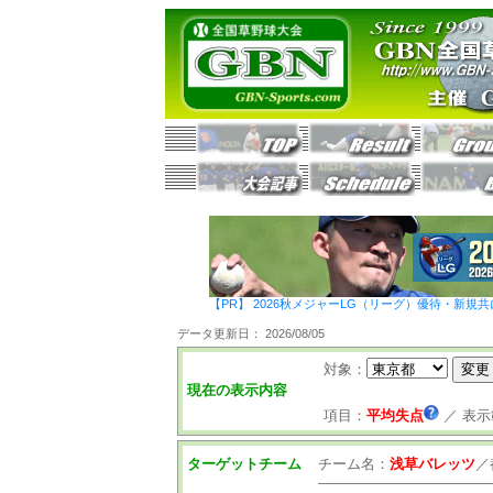
【PR】 2026秋メジャーLG（リーグ）優待・新規共
データ更新日： 2026/08/05
対象：
現在の表示内容
項目：
平均失点
／
表示
ターゲットチーム
チーム名：
浅草バレッツ
／