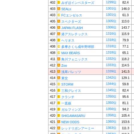
1299位
402
82.4
みずほインベスターズ
1301位
403
146.0
SEALs
1301位
403
61.3
FCエンゼルス
1305位
405
113.0
スペクターズ
1306位
406
143.7
JAPAN FLASH
1316位
407
115.9
港アスレチックス
1318位
408
79.9
ヘリオス
1318位
408
77.1
多摩さくら成年野球部
1318位
408
65.1
MAX BEARS
1332位
411
118.2
角川フェニックス
1333位
412
114.5
Zoo
1339位
413
141.5
浅草バレッツ
1342位
414
129.1
東交
1344位
415
59.8
STORM
1345位
416
82.4
三和グレイス
1350位
417
95.6
クランチ
1350位
417
81.1
一直線
1356位
419
94.2
ガルフィンズ
1358位
420
105.4
SHIGAMASARU
1360位
421
153.6
NEW ODDS
1363位
422
111.3
レッドリボンアーミー