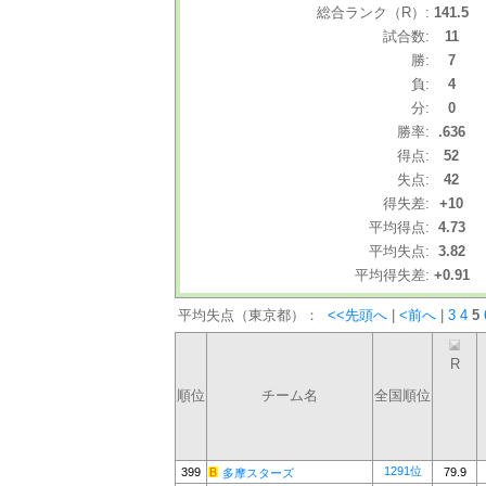
総合ランク（R）:
141.5
試合数:
11
勝:
7
負:
4
分:
0
勝率:
.636
得点:
52
失点:
42
得失差:
+10
平均得点:
4.73
平均失点:
3.82
平均得失差:
+0.91
平均失点（東京都）：
<<先頭へ
|
<前へ
|
3
4
5
R
順位
チーム名
全国順位
1291位
399
79.9
多摩スターズ