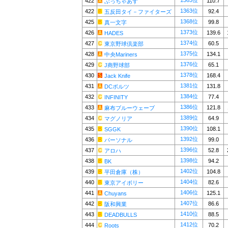
1363位
422
110.7
ぶっちゃあず
1363位
422
92.4
五反田タイ－ファイターズ
1368位
425
99.8
真一文字
1373位
426
139.6
HADES
1374位
427
60.5
東京野球倶楽部
1375位
428
134.1
中央Mariners
1376位
429
65.1
J商野球部
1378位
430
168.4
Jack Knife
1381位
431
131.8
DCボルツ
1384位
432
77.4
INFINITY
1386位
433
121.8
麻布ブルーウェーブ
1389位
434
64.9
マグノリア
1390位
435
108.1
SGGK
1392位
436
99.0
パーソナル
1396位
437
52.8
アロハ
1398位
438
94.2
BK
1402位
439
104.8
平田倉庫（株）
1404位
440
82.6
東京アイボリー
1406位
441
125.1
Chuyans
1407位
442
86.6
阪和興業
1410位
443
88.5
DEADBULLS
1412位
444
70.2
Roots