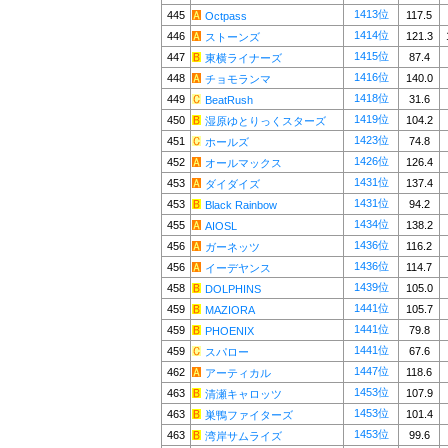
1413位
445
117.5
Octpass
1414位
446
121.3
ストーンズ
1415位
447
87.4
東横ライナーズ
1416位
448
140.0
チョモランマ
1418位
449
31.6
BeatRush
1419位
450
104.2
湿原ゆとりっくスターズ
1423位
451
74.8
ホールズ
1426位
452
126.4
オールマックス
1431位
453
137.4
ダイダイズ
1431位
453
94.2
Black Rainbow
1434位
455
138.2
AIOSL
1436位
456
116.2
ガーネッツ
1436位
456
114.7
イーデヤンス
1439位
458
105.0
DOLPHINS
1441位
459
105.7
MAZIORA
1441位
459
79.8
PHOENIX
1441位
459
67.6
スパロー
1447位
462
118.6
アーティカル
1453位
463
107.9
清瀬キャロッツ
1453位
463
101.4
巣鴨ファイターズ
1453位
463
99.6
湾岸サムライズ