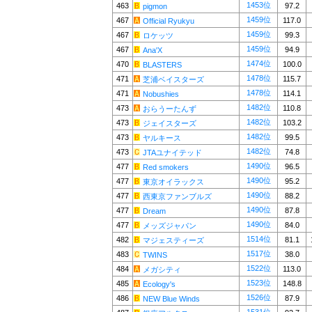
1453位
463
97.2
pigmon
1459位
467
117.0
Official Ryukyu
1459位
467
99.3
ロケッツ
1459位
467
94.9
Ana'X
1474位
470
100.0
BLASTERS
1478位
471
115.7
芝浦ベイスターズ
1478位
471
114.1
Nobushies
1482位
473
110.8
おらうーたんず
1482位
473
103.2
ジェイスターズ
1482位
473
99.5
ヤルキース
1482位
473
74.8
JTAユナイテッド
1490位
477
96.5
Red smokers
1490位
477
95.2
東京オイラックス
1490位
477
88.2
西東京ファンブルズ
1490位
477
87.8
Dream
1490位
477
84.0
メッズジャパン
1514位
482
81.1
マジェスティーズ
1517位
483
38.0
TWINS
1522位
484
113.0
メガシティ
1523位
485
148.8
Ecology's
1526位
486
87.9
NEW Blue Winds