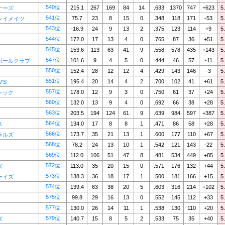
540位
215.1
267
169
84
14
.633
1370
747
+623
5
ナーズ
541位
75.7
23
8
15
0
.348
118
171
-53
5
レイメイツ
543位
-16.9
24
9
13
2
.375
123
114
+9
5
544位
172.0
17
13
4
0
.765
87
36
+51
5
545位
153.6
113
63
41
9
.558
578
435
+143
5
547位
101.6
9
4
5
0
.444
46
57
-11
5
ボールクラブ
550位
152.4
28
12
12
4
.429
143
146
-3
5
551位
195.4
20
14
4
2
.700
102
41
+61
5
V'S
557位
178.0
12
9
3
0
.750
61
37
+24
5
ャック
560位
132.0
13
9
4
0
.692
66
38
+28
5
563位
203.5
194
124
61
9
.639
984
597
+387
5
564位
134.0
17
8
8
1
.471
86
58
+28
5
ス
566位
173.7
35
21
13
1
.600
177
110
+67
5
ラルズ
568位
78.2
24
13
10
1
.542
121
143
-22
5
569位
112.0
106
51
47
8
.481
534
449
+85
5
572位
113.0
35
20
15
0
.571
176
132
+44
5
ズ
573位
138.3
36
18
17
1
.500
181
166
+15
5
ーイズ
574位
139.4
63
38
20
5
.603
316
214
+102
5
575位
99.8
29
16
13
0
.552
145
112
+33
5
577位
130.0
26
14
11
1
.538
130
110
+20
5
579位
140.7
15
8
5
2
.533
75
35
+40
5
ズ