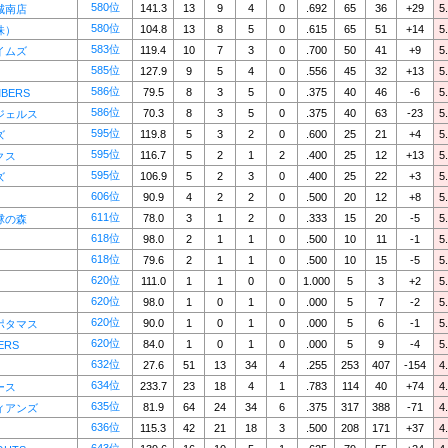
580位
141.3
13
9
4
0
.692
65
36
+29
5
城南店
580位
104.8
13
8
5
0
.615
65
51
+14
5
株）
583位
119.4
10
7
3
0
.700
50
41
+9
5
イムズ
585位
127.9
9
5
4
0
.556
45
32
+13
5
586位
79.5
8
3
5
0
.375
40
46
-6
5
BERS
586位
70.3
8
3
5
0
.375
40
63
-23
5
ジェルス
595位
119.8
5
3
2
0
.600
25
21
+4
5
ズ
595位
116.7
5
2
1
2
.400
25
12
+13
5
クス
595位
106.9
5
2
3
0
.400
25
22
+3
5
ズ
606位
90.9
4
2
2
0
.500
20
12
+8
5
611位
78.0
3
1
2
0
.333
15
20
-5
5
球の森
618位
98.0
2
1
1
0
.500
10
11
-1
5
618位
79.6
2
1
1
0
.500
10
15
-5
5
620位
111.0
1
1
0
0
1.000
5
3
+2
5
620位
98.0
1
0
1
0
.000
5
7
-2
5
620位
90.0
1
0
1
0
.000
5
6
-1
5
ポタマス
620位
84.0
1
0
1
0
.000
5
9
-4
5
ERS
632位
27.6
51
13
34
4
.255
253
407
-154
4
634位
233.7
23
18
4
1
.783
114
40
+74
4
ース
635位
81.9
64
24
34
6
.375
317
388
-71
4
ィアンズ
636位
115.3
42
21
18
3
.500
208
171
+37
4