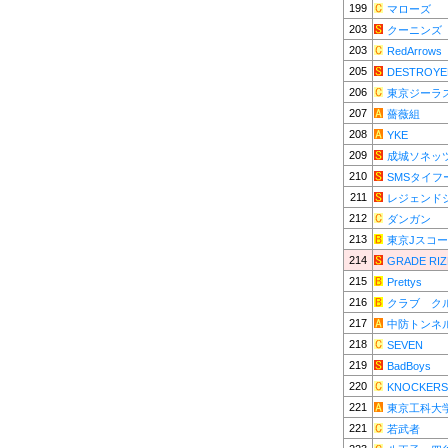
199
マローズ
203
クーニンズ
203
RedArrows
205
DESTROYE
206
東京ジーラ
207
薔薇組
208
YKE
209
成城ソネッ
210
SMSタイフ
211
レジェンド
212
ダンガン
213
東京Jスコ
214
GRADE RIZ
215
Prettys
216
クラブ ク
217
中防トンネ
218
SEVEN
219
BadBoys
220
KNOCKERS
221
東京工科大学
221
若武者