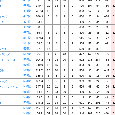
491位
7.8
32
13
16
3
.406
167
171
-4
5
谷P
493位
140.7
20
14
6
0
.700
104
54
+50
5
ズ
494位
207.4
10
8
2
0
.800
52
14
+38
5
497位
146.9
5
4
1
0
.800
26
8
+18
5
ターズ
497位
93.4
5
2
3
0
.400
26
34
-8
5
ース
497位
88.3
5
3
2
0
.600
26
29
-3
5
497位
85.4
5
2
3
0
.400
26
38
-12
5
511位
109.4
11
6
5
0
.545
57
35
+22
5
On
511位
88.5
11
4
5
2
.364
57
48
+9
5
515位
97.2
17
9
8
0
.529
88
86
+2
5
ンクス
517位
75.0
86
41
40
5
.477
445
390
+55
5
ンギンズ
518位
104.2
46
24
20
2
.522
238
184
+54
5
っくスターズ
519位
219.0
18
15
3
0
.833
93
35
+58
5
519位
119.7
18
10
7
1
.556
93
48
+45
5
倶楽部
523位
135.3
6
3
2
1
.500
31
15
+16
5
523位
101.4
6
2
4
0
.333
31
24
+7
5
ターズ
530位
147.4
19
11
6
2
.579
98
69
+29
5
ネレーションズ
533位
44.4
49
23
20
6
.469
252
223
+29
5
534位
39.0
7
1
6
0
.143
36
45
-9
5
536位
148.2
29
18
11
0
.621
149
101
+48
5
ズ
536位
117.7
29
16
12
1
.552
149
122
+27
5
538位
54.9
52
18
30
4
.346
267
313
-46
5