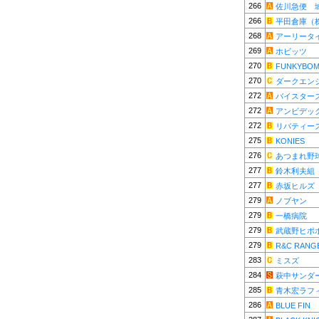
266
佐川急便 
266
平田倉庫（
268
アーリータ
269
ホビッツ
270
FUNKYBOM
270
ダークエン
272
バイスター
272
アンビデッ
272
リバティー
275
KONIES
276
あつまれ野
277
鈴木利夫組
277
赤坂ヒルズ
279
ノブヤン
279
一橋病院
279
武蔵野ヒポ
279
R&C RANG
283
ミスズ
284
萩中サンダ
285
青木宏ラフ
286
BLUE FIN