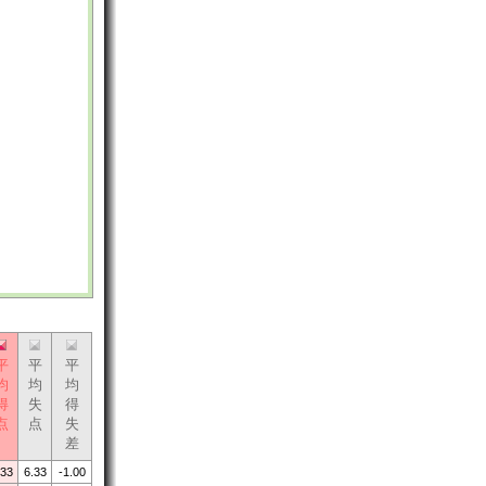
平
平
平
均
均
均
得
失
得
点
点
失
差
.33
6.33
-1.00