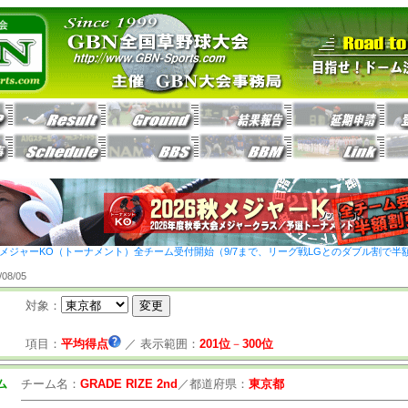
26秋メジャーKO（トーナメント）全チーム受付開始（9/7まで、リーグ戦LGとのダブル割で半
8/05
対象：
項目：
平均得点
／
表示範囲：
201位
－
300位
ム
チーム名：
GRADE RIZE 2nd
／
都道府県：
東京都