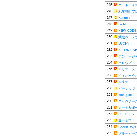
245
ハードライ
246
紀尾井町プ
247
Bacchus
248
La Men
249
NEW ODDS
250
武蔵ベース
251
LUCKY
252
NIHON UNI
253
アンバージ
254
クロウズ
255
マリナーズ
256
ベイホーク
257
東京ナチュ
258
ピーナッツ
259
Mosquitos
260
スペクター
261
カサカサボ
262
DOOBIES
263
真一文字
264
Peach Boys
265
グルービー