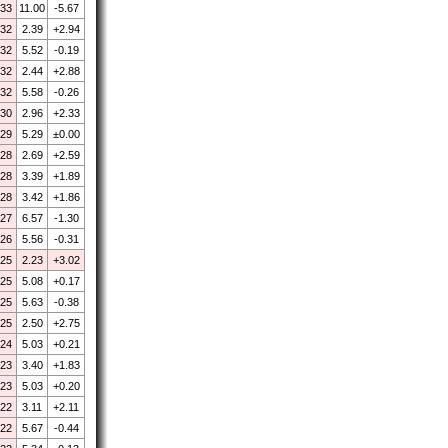
.33
11.00
-5.67
.32
2.39
+2.94
.32
5.52
-0.19
.32
2.44
+2.88
.32
5.58
-0.26
.30
2.96
+2.33
.29
5.29
±0.00
.28
2.69
+2.59
.28
3.39
+1.89
.28
3.42
+1.86
.27
6.57
-1.30
.26
5.56
-0.31
.25
2.23
+3.02
.25
5.08
+0.17
.25
5.63
-0.38
.25
2.50
+2.75
.24
5.03
+0.21
.23
3.40
+1.83
.23
5.03
+0.20
.22
3.11
+2.11
.22
5.67
-0.44