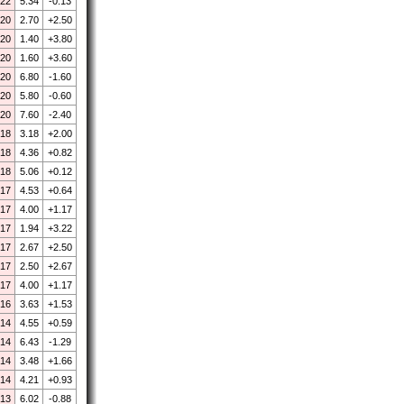
.22
5.34
-0.13
.20
2.70
+2.50
.20
1.40
+3.80
.20
1.60
+3.60
.20
6.80
-1.60
.20
5.80
-0.60
.20
7.60
-2.40
.18
3.18
+2.00
.18
4.36
+0.82
.18
5.06
+0.12
.17
4.53
+0.64
.17
4.00
+1.17
.17
1.94
+3.22
.17
2.67
+2.50
.17
2.50
+2.67
.17
4.00
+1.17
.16
3.63
+1.53
.14
4.55
+0.59
.14
6.43
-1.29
.14
3.48
+1.66
.14
4.21
+0.93
.13
6.02
-0.88