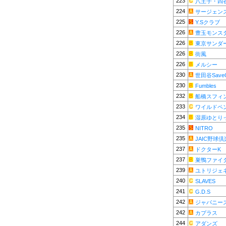
223
八王子・四
224
サージェン
225
Y.Sクラブ
226
豊玉モンス
226
東京サンダ
226
街風
226
メルシー
230
世田谷Save
230
Fumbles
232
船橋スフィ
233
ワイルドペ
234
湿原ゆとり
235
NITRO
235
JAIC野球
237
ドクターK
237
巣鴨ファイ
239
ユトリジェ
240
SLAVES
241
G.D.S
242
ジャパニー
242
カプラス
244
アダンズ