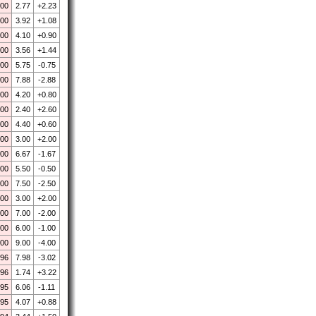
.00
2.77
+2.23
.00
3.92
+1.08
.00
4.10
+0.90
.00
3.56
+1.44
.00
5.75
-0.75
.00
7.88
-2.88
.00
4.20
+0.80
.00
2.40
+2.60
.00
4.40
+0.60
.00
3.00
+2.00
.00
6.67
-1.67
.00
5.50
-0.50
.00
7.50
-2.50
.00
3.00
+2.00
.00
7.00
-2.00
.00
6.00
-1.00
.00
9.00
-4.00
.96
7.98
-3.02
.96
1.74
+3.22
.95
6.06
-1.11
.95
4.07
+0.88