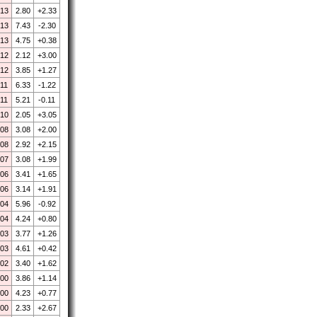
.13
2.80
+2.33
.13
7.43
-2.30
.13
4.75
+0.38
.12
2.12
+3.00
.12
3.85
+1.27
.11
6.33
-1.22
.11
5.21
-0.11
.10
2.05
+3.05
.08
3.08
+2.00
.08
2.92
+2.15
.07
3.08
+1.99
.06
3.41
+1.65
.06
3.14
+1.91
.04
5.96
-0.92
.04
4.24
+0.80
.03
3.77
+1.26
.03
4.61
+0.42
.02
3.40
+1.62
.00
3.86
+1.14
.00
4.23
+0.77
.00
2.33
+2.67