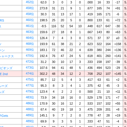
452位
62.0
3
0
3
0
.000
16
33
-17
5
458位
273.8
31
21
9
1
.677
165
74
+91
5
458位
30.3
31
13
17
1
.419
165
171
-6
5
460位
198.5
25
20
5
0
.800
133
61
+72
5
RS
461位
-8.5
116
52
54
10
.448
617
647
-30
5
ス
463位
159.6
27
18
8
1
.667
143
80
+63
5
464位
126.4
7
4
3
0
.571
37
37
±0
5
468位
193.9
61
38
21
2
.623
322
164
+158
5
ツ
469位
183.1
72
46
22
4
.639
380
244
+136
5
ーン
470位
192.4
76
47
24
5
.618
401
260
+141
5
シャークス
472位
31.2
30
10
17
3
.333
158
197
-39
5
473位
107.6
94
41
48
5
.436
494
523
-29
5
ーピオンズ
474位
302.2
48
34
12
2
.708
252
107
+145
5
E 2nd
475位
85.7
12
5
4
3
.417
63
61
+2
5
477位
95.3
8
3
4
1
.375
42
45
-3
5
ルーズ
479位
123.4
4
2
2
0
.500
21
10
+11
5
ルズ
483位
73.9
34
18
16
0
.529
178
171
+7
5
486位
170.9
30
16
12
2
.533
157
102
+55
5
488位
67.4
40
19
18
3
.475
209
201
+8
5
489位
145.1
9
7
2
0
.778
47
28
+19
5
Gets
489位
69.9
9
3
5
1
.333
47
51
-4
5