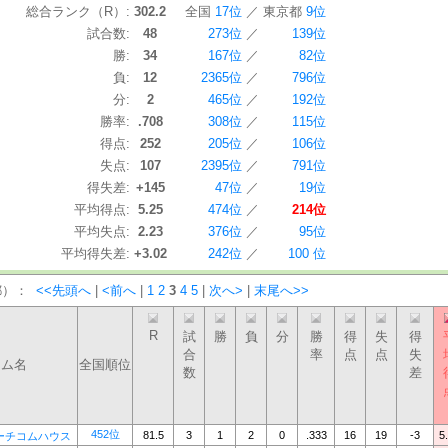
総合ランク（R）:
302.2
全国
17位
／
東京都
9位
試合数:
48
273位
／
139位
勝:
34
167位
／
82位
負:
12
2365位
／
796位
分:
2
465位
／
192位
勝率:
.708
308位
／
115位
得点:
252
205位
／
106位
失点:
107
2395位
／
791位
得失差:
+145
47位
／
19位
平均得点:
5.25
474位
／
214位
平均失点:
2.23
376位
／
95位
平均得失差:
+3.02
242位
／
100 位
都）：
<<先頭へ
|
<前へ
|
1
2
3
4
5
|
次へ>
|
末尾へ>>
R
試
勝
負
分
勝
得
失
得
合
率
点
点
失
ーム名
全国順位
数
差
452位
81.5
3
1
2
0
.333
16
19
-3
5
ーチコムハウス