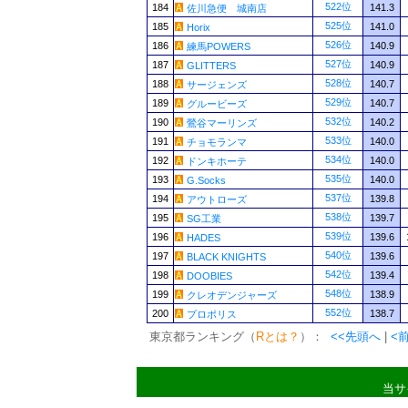
522位
184
141.3
佐川急便 城南店
525位
185
141.0
Horix
526位
186
140.9
練馬POWERS
527位
187
140.9
GLITTERS
528位
188
140.7
サージェンズ
529位
189
140.7
グルービーズ
532位
190
140.2
鶯谷マーリンズ
533位
191
140.0
チョモランマ
534位
192
140.0
ドンキホーテ
535位
193
140.0
G.Socks
537位
194
139.8
アウトローズ
538位
195
139.7
SG工業
539位
196
139.6
HADES
540位
197
139.6
BLACK KNIGHTS
542位
198
139.4
DOOBIES
548位
199
138.9
クレオデンジャーズ
552位
200
138.7
プロポリス
東京都ランキング（
Rとは？
）：
<<先頭へ
|
<
当サ