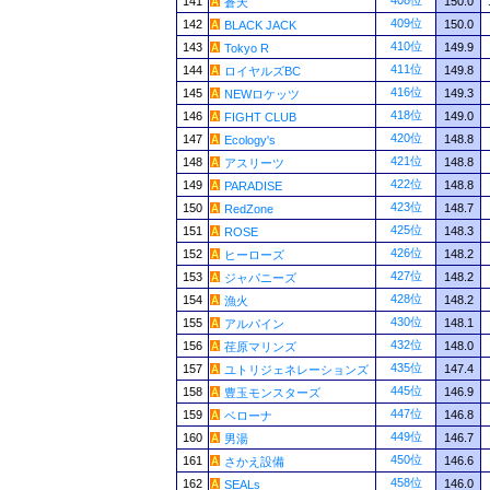
408位
141
150.0
蒼天
409位
142
150.0
BLACK JACK
410位
143
149.9
Tokyo R
411位
144
149.8
ロイヤルズBC
416位
145
149.3
NEWロケッツ
418位
146
149.0
FIGHT CLUB
420位
147
148.8
Ecology's
421位
148
148.8
アスリーツ
422位
149
148.8
PARADISE
423位
150
148.7
RedZone
425位
151
148.3
ROSE
426位
152
148.2
ヒーローズ
427位
153
148.2
ジャパニーズ
428位
154
148.2
漁火
430位
155
148.1
アルパイン
432位
156
148.0
荏原マリンズ
435位
157
147.4
ユトリジェネレーションズ
445位
158
146.9
豊玉モンスターズ
447位
159
146.8
ベローナ
449位
160
146.7
男湯
450位
161
146.6
さかえ設備
458位
162
146.0
SEALs