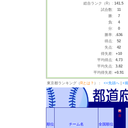
総合ランク（R）:
141.5
試合数:
11
勝:
7
負:
4
分:
0
勝率:
.636
得点:
52
失点:
42
得失差:
+10
平均得点:
4.73
平均失点:
3.82
平均得失差:
+0.91
東京都ランキング（
Rとは？
）：
<<先頭へ
|
<
R
順位
チーム名
全国順位