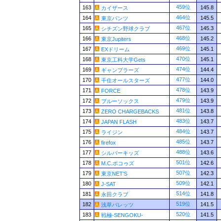
459位
163
145.8
カイザース
464位
164
145.5
東京パンツ
467位
165
145.3
シチズン野球クラブ
468位
166
145.2
東京Jupiters
469位
167
145.1
EXドリーム
470位
168
145.1
東京工科大学Gets
474位
169
144.4
ギャンブラーズ
477位
170
144.0
千住オールスターズ
478位
171
143.9
FORCE
479位
172
143.9
ブルーソックス
481位
173
143.8
ZERO CHARGEBACKS
483位
174
143.7
JAPAN FLASH
484位
175
143.7
ライジン
485位
176
143.7
firefox
488位
177
143.6
シルバーキッズ
501位
178
142.6
M.C.ポコゥズ
507位
179
142.3
東京NET'S
509位
180
142.1
J-SAT
514位
181
141.8
永田クラブ
519位
182
141.5
浅草バレッツ
520位
183
141.5
戦極-SENGOKU-