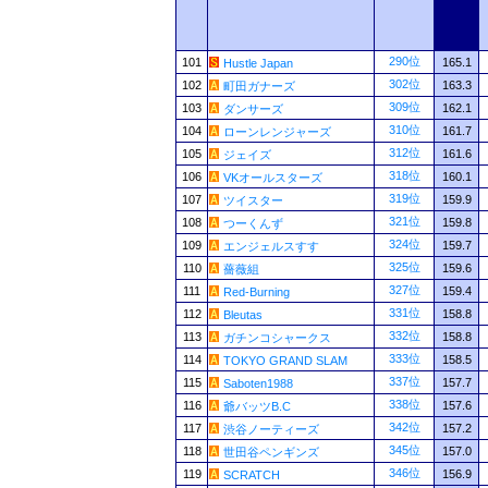
290位
101
165.1
Hustle Japan
302位
102
163.3
町田ガナーズ
309位
103
162.1
ダンサーズ
310位
104
161.7
ローンレンジャーズ
312位
105
161.6
ジェイズ
318位
106
160.1
VKオールスターズ
319位
107
159.9
ツイスター
321位
108
159.8
つーくんず
324位
109
159.7
エンジェルスすす
325位
110
159.6
薔薇組
327位
111
159.4
Red-Burning
331位
112
158.8
Bleutas
332位
113
158.8
ガチンコシャークス
333位
114
158.5
TOKYO GRAND SLAM
337位
115
157.7
Saboten1988
338位
116
157.6
爺バッツB.C
342位
117
157.2
渋谷ノーティーズ
345位
118
157.0
世田谷ペンギンズ
346位
119
156.9
SCRATCH