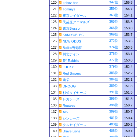
347位
120
156.8
keboz bbc
359位
121
154.7
Tommys
363位
122
154.1
東京レイダース
365位
123
153.8
民芸座アニマルズ
366位
124
153.8
東京Blossom
369位
125
153.7
KAMIYUBI BC
372位
126
153.6
NEW ODDS
374位
127
153.5
Bullies野球団
376位
128
153.1
川北ナイン
377位
129
153.0
EY Rabbits
379位
130
152.4
LUCKY
383位
131
152.2
Red Snipers
384位
132
152.1
建栄
389位
133
151.8
DROOG
391位
134
151.5
杉並タイヤーズ
396位
135
151.3
レガシーズ
398位
136
150.7
Routees
399位
137
150.7
AIS
401位
138
150.4
シンカーズ
403位
139
150.2
クルセイダース
406位
140
150.1
Brave Lions