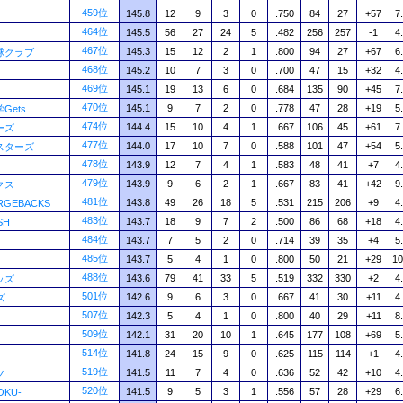
459位
145.8
12
9
3
0
.750
84
27
+57
7
464位
145.5
56
27
24
5
.482
256
257
-1
4
467位
145.3
15
12
2
1
.800
94
27
+67
6
球クラブ
468位
145.2
10
7
3
0
.700
47
15
+32
4
469位
145.1
19
13
6
0
.684
135
90
+45
7
470位
145.1
9
7
2
0
.778
47
28
+19
5
Gets
474位
144.4
15
10
4
1
.667
106
45
+61
7
ーズ
477位
144.0
17
10
7
0
.588
101
47
+54
5
スターズ
478位
143.9
12
7
4
1
.583
48
41
+7
4
479位
143.9
9
6
2
1
.667
83
41
+42
9
クス
481位
143.8
49
26
18
5
.531
215
206
+9
4
RGEBACKS
483位
143.7
18
9
7
2
.500
86
68
+18
4
SH
484位
143.7
7
5
2
0
.714
39
35
+4
5
485位
143.7
5
4
1
0
.800
50
21
+29
10
488位
143.6
79
41
33
5
.519
332
330
+2
4
ッズ
501位
142.6
9
6
3
0
.667
41
30
+11
4
ズ
507位
142.3
5
4
1
0
.800
40
29
+11
8
509位
142.1
31
20
10
1
.645
177
108
+69
5
514位
141.8
24
15
9
0
.625
115
114
+1
4
519位
141.5
11
7
4
0
.636
52
42
+10
4
ツ
520位
141.5
9
5
3
1
.556
57
28
+29
6
OKU-