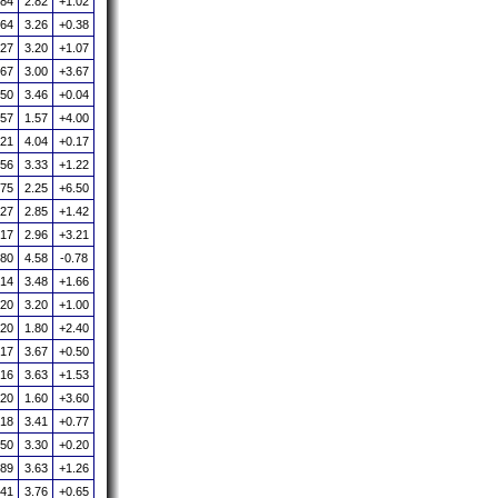
.84
2.82
+1.02
.64
3.26
+0.38
.27
3.20
+1.07
.67
3.00
+3.67
.50
3.46
+0.04
.57
1.57
+4.00
.21
4.04
+0.17
.56
3.33
+1.22
.75
2.25
+6.50
.27
2.85
+1.42
.17
2.96
+3.21
.80
4.58
-0.78
.14
3.48
+1.66
.20
3.20
+1.00
.20
1.80
+2.40
.17
3.67
+0.50
.16
3.63
+1.53
.20
1.60
+3.60
.18
3.41
+0.77
.50
3.30
+0.20
.89
3.63
+1.26
.41
3.76
+0.65