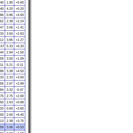
.40
1.80
+5.60
.40
4.20
+0.20
.86
0.86
+4.00
.62
2.38
+2.24
.47
3.06
+1.41
.33
3.50
+2.83
.12
3.85
+1.27
.67
5.33
+6.33
.44
2.94
+1.50
.59
3.50
+1.09
.11
5.21
-0.11
.88
3.38
+4.50
.33
2.33
+3.00
.56
2.67
+2.89
.84
3.32
-0.47
.75
2.75
+2.00
.50
2.63
+0.88
.20
0.60
+3.60
.00
2.60
+6.40
.13
2.38
+3.75
.59
3.06
+0.53