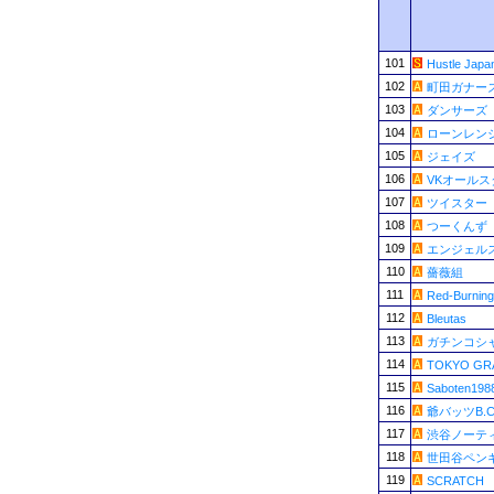
101
Hustle Japa
102
町田ガナー
103
ダンサーズ
104
ローンレン
105
ジェイズ
106
VKオールス
107
ツイスター
108
つーくんず
109
エンジェル
110
薔薇組
111
Red-Burning
112
Bleutas
113
ガチンコシ
114
TOKYO GR
115
Saboten198
116
爺バッツB.
117
渋谷ノーテ
118
世田谷ペン
119
SCRATCH