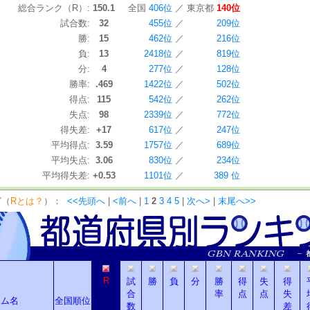
総合ランク（R）:
150.1
全国
406位
／
東京都
140位
試合数:
32
455位
／
209位
勝:
15
462位
／
216位
負:
13
2418位
／
819位
分:
4
277位
／
128位
勝率:
.469
1422位
／
502位
得点:
115
542位
／
262位
失点:
98
2339位
／
772位
得失差:
+17
617位
／
247位
平均得点:
3.59
1757位
／
689位
平均失点:
3.06
830位
／
234位
平均得失差:
+0.53
1101位
／
389 位
グ（
Rとは？
）：
<<先頭へ
|
<前へ
|
1
2
3
4
5
|
次へ>
|
末尾へ>>
R
試
勝
負
分
勝
得
失
得
合
率
点
点
失
ーム名
全国順位
数
差