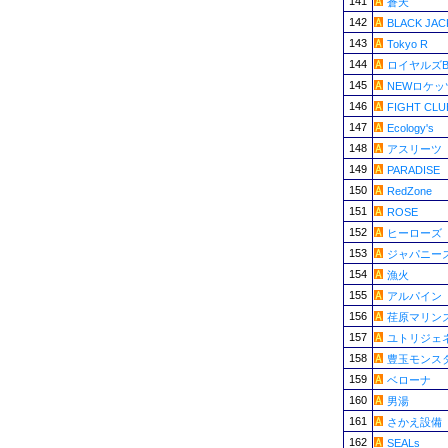
141
蒼天
142
BLACK JAC
143
Tokyo R
144
ロイヤルズB
145
NEWロケッ
146
FIGHT CLU
147
Ecology's
148
アスリーツ
149
PARADISE
150
RedZone
151
ROSE
152
ヒーローズ
153
ジャパニー
154
漁火
155
アルパイン
156
荏原マリン
157
ユトリジェ
158
豊玉モンス
159
ベローナ
160
男湯
161
さかえ設備
162
SEALs