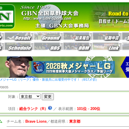
26秋メジャーLG（リーグ）優待・新規共に出場受付中です！（8/17〆切）
8/05
対象：
項目：
総合ランク（R）
／
表示範囲：
101位
－
200位
ム
チーム名：
Brave Lions
／
都道府県：
東京都