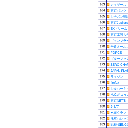
163
カイザース
164
東京パンツ
165
シチズン野
166
東京Jupiters
167
EXドリーム
168
東京工科大学
169
ギャンブラ
170
千住オール
171
FORCE
172
ブルーソッ
173
ZERO CHA
174
JAPAN FLA
175
ライジン
176
firefox
177
シルバーキ
178
M.C.ポコゥ
179
東京NET'S
180
J-SAT
181
永田クラブ
182
浅草バレッ
183
戦極-SENG