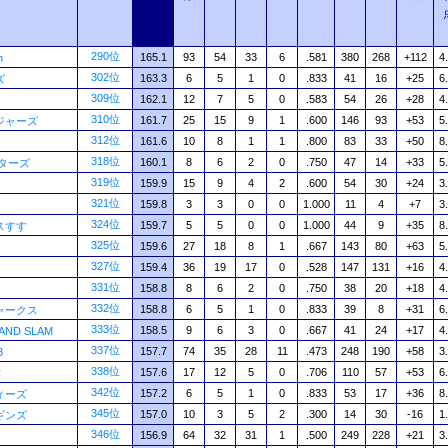
290位
165.1
93
54
33
6
.581
380
268
+112
4
n
302位
163.3
6
5
1
0
.833
41
16
+25
6
ズ
309位
162.1
12
7
5
0
.583
54
26
+28
4
310位
161.7
25
15
9
1
.600
146
93
+53
5
ジャーズ
312位
161.6
10
8
1
1
.800
83
33
+50
8
318位
160.1
8
6
2
0
.750
47
14
+33
5
ターズ
319位
159.9
15
9
4
2
.600
54
30
+24
3
321位
159.8
3
3
0
0
1.000
11
4
+7
3
324位
159.7
5
5
0
0
1.000
44
9
+35
8
スすす
325位
159.6
27
18
8
1
.667
143
80
+63
5
327位
159.4
36
19
17
0
.528
147
131
+16
4
331位
158.8
8
6
2
0
.750
38
20
+18
4
332位
158.8
6
5
1
0
.833
39
8
+31
6
ャークス
333位
158.5
9
6
3
0
.667
41
24
+17
4
AND SLAM
337位
157.7
74
35
28
11
.473
248
190
+58
3
8
338位
157.6
17
12
5
0
.706
110
57
+53
6
C
342位
157.2
6
5
1
0
.833
53
17
+36
8
ィーズ
345位
157.0
10
3
5
2
.300
14
30
-16
1
ギンズ
346位
156.9
64
32
31
1
.500
249
228
+21
3