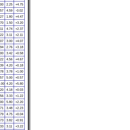
.00
2.25
+4.75
.57
4.59
-0.02
.27
1.80
+4.47
.70
1.50
+3.20
.11
4.74
+2.37
.22
3.11
+2.11
.07
3.00
+4.07
.94
2.76
+3.18
.00
3.42
+0.58
.22
4.56
+4.67
.39
4.20
+0.18
.78
3.78
+1.00
.57
5.00
+0.57
.00
4.20
+5.80
.20
4.18
+0.03
.56
3.33
+1.22
.00
5.80
+2.20
.71
3.48
+2.23
.79
4.75
+0.04
.73
3.82
+0.91
.33
3.11
+3.22