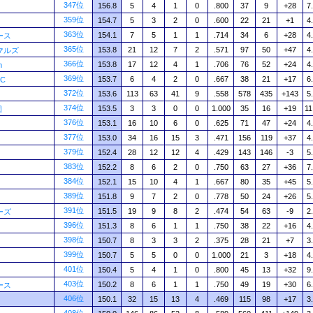
347位
156.8
5
4
1
0
.800
37
9
+28
7
359位
154.7
5
3
2
0
.600
22
21
+1
4
363位
154.1
7
5
1
1
.714
34
6
+28
4
ース
365位
153.8
21
12
7
2
.571
97
50
+47
4
マルズ
366位
153.8
17
12
4
1
.706
76
52
+24
4
m
369位
153.7
6
4
2
0
.667
38
21
+17
6
BC
372位
153.6
113
63
41
9
.558
578
435
+143
5
374位
153.5
3
3
0
0
1.000
35
16
+19
11
団
376位
153.1
16
10
6
0
.625
71
47
+24
4
377位
153.0
34
16
15
3
.471
156
119
+37
4
379位
152.4
28
12
12
4
.429
143
146
-3
5
383位
152.2
8
6
2
0
.750
63
27
+36
7
384位
152.1
15
10
4
1
.667
80
35
+45
5
389位
151.8
9
7
2
0
.778
50
24
+26
5
391位
151.5
19
9
8
2
.474
54
63
-9
2
ーズ
396位
151.3
8
6
1
1
.750
38
22
+16
4
398位
150.7
8
3
3
2
.375
28
21
+7
3
399位
150.7
5
5
0
0
1.000
21
3
+18
4
401位
150.4
5
4
1
0
.800
45
13
+32
9
403位
150.2
8
6
1
1
.750
49
19
+30
6
ース
406位
150.1
32
15
13
4
.469
115
98
+17
3