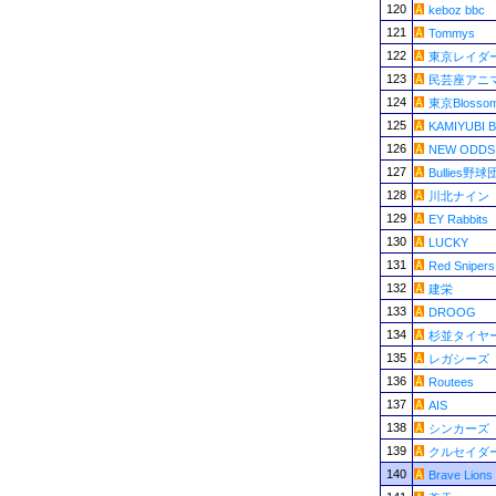
120
keboz bbc
121
Tommys
122
東京レイダ
123
民芸座アニ
124
東京Blosso
125
KAMIYUBI 
126
NEW ODDS
127
Bullies野球
128
川北ナイン
129
EY Rabbits
130
LUCKY
131
Red Snipers
132
建栄
133
DROOG
134
杉並タイヤ
135
レガシーズ
136
Routees
137
AIS
138
シンカーズ
139
クルセイダ
140
Brave Lions