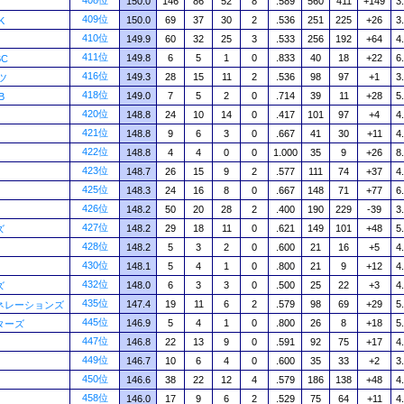
408位
150.0
146
86
52
8
.589
560
411
+149
3
409位
150.0
69
37
30
2
.536
251
225
+26
3
K
410位
149.9
60
32
25
3
.533
256
192
+64
4
411位
149.8
6
5
1
0
.833
40
18
+22
6
C
416位
149.3
28
15
11
2
.536
98
97
+1
3
ツ
418位
149.0
7
5
2
0
.714
39
11
+28
5
B
420位
148.8
24
10
14
0
.417
101
97
+4
4
421位
148.8
9
6
3
0
.667
41
30
+11
4
422位
148.8
4
4
0
0
1.000
35
9
+26
8
423位
148.7
26
15
9
2
.577
111
74
+37
4
425位
148.3
24
16
8
0
.667
148
71
+77
6
426位
148.2
50
20
28
2
.400
190
229
-39
3
427位
148.2
29
18
11
0
.621
149
101
+48
5
ズ
428位
148.2
5
3
2
0
.600
21
16
+5
4
430位
148.1
5
4
1
0
.800
21
9
+12
4
432位
148.0
6
3
3
0
.500
25
22
+3
4
ズ
435位
147.4
19
11
6
2
.579
98
69
+29
5
ネレーションズ
445位
146.9
5
4
1
0
.800
26
8
+18
5
ターズ
447位
146.8
22
13
9
0
.591
92
75
+17
4
449位
146.7
10
6
4
0
.600
35
33
+2
3
450位
146.6
38
22
12
4
.579
186
138
+48
4
458位
146.0
17
9
6
2
.529
75
64
+11
4