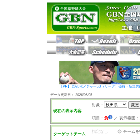
【PR】 2026秋メジャーLG（リーグ）優待・新規共
データ更新日： 2026/08/05
対象：
現在の表示内容
項目：
負
／
表示範囲：
指定なし
チームを
ターゲットチーム