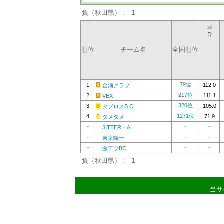
負（秋田県）：
1
R
順位
チーム名
全国順位
79位
1
112.0
金浦クラブ
217位
2
111.1
VEX
320位
3
105.0
タブロスB.C
1271位
4
71.9
タメタメ
－
－
－
JITTER・A
－
－
－
東京端一
－
－
－
激アツBC
負（秋田県）：
1
当サ