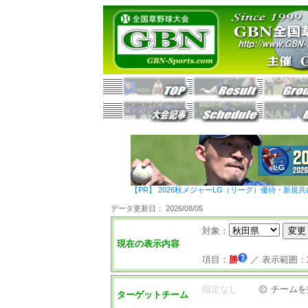
【PR】 2026秋メジャーLG（リーグ）優待・新規共
データ更新日： 2026/08/05
対象：
現在の表示内容
項目：
勝
／
表示範囲：
指定なし
チームを
ターゲットチーム