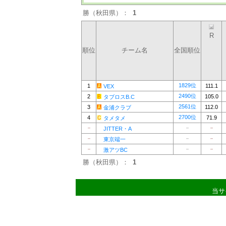
勝（秋田県）：
1
R
順位
チーム名
全国順位
1829位
1
111.1
VEX
2490位
2
105.0
タブロスB.C
2561位
3
112.0
金浦クラブ
2700位
4
71.9
タメタメ
－
－
－
JITTER・A
－
－
－
東京端一
－
－
－
激アツBC
勝（秋田県）：
1
当サ