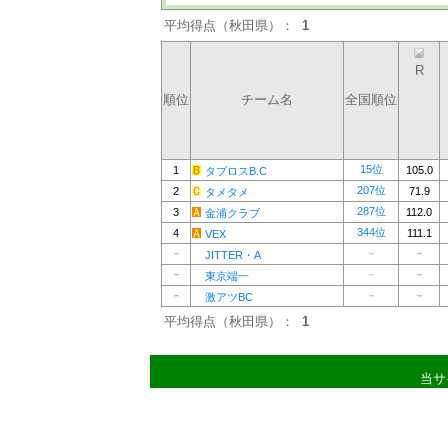
平均得点（秋田県）：
1
R
順位
チーム名
全国順位
15位
1
105.0
タブロスB.C
207位
2
71.9
タメタメ
287位
3
112.0
金浦クラブ
344位
4
111.1
VEX
－
－
－
JITTER・A
－
－
－
東京端一
－
－
－
激アツBC
平均得点（秋田県）：
1
当サ