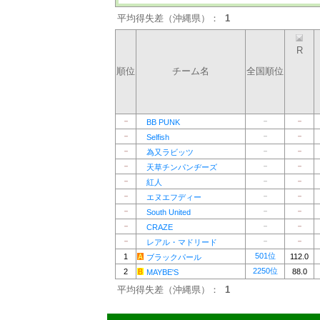
平均得失差（沖縄県）：
1
R
順位
チーム名
全国順位
－
－
－
BB PUNK
－
－
－
Selfish
－
－
－
為又ラビッツ
－
－
－
天草チンパンヂーズ
－
－
－
紅人
－
－
－
エヌエフディー
－
－
－
South United
－
－
－
CRAZE
－
－
－
レアル・マドリード
501位
1
112.0
ブラックパール
2250位
2
88.0
MAYBE'S
平均得失差（沖縄県）：
1