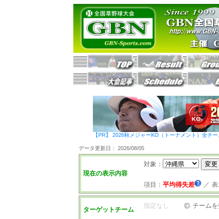
【PR】 2026秋メジャーKO（トーナメント）全チ
データ更新日： 2026/08/05
対象：
現在の表示内容
項目：
平均得失差
／
表
指定なし
チームを
ターゲットチーム