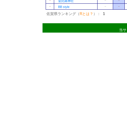
－
－
－
金比羅神社
－
－
－
BB style
佐賀県ランキング（
Rとは？
）：
1
当サ