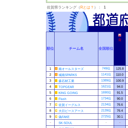
佐賀県ランキング（
Rとは？
）：
1
R
順位
チーム名
全国順位
749位
1
125.8
南オールスターズ
1141位
2
110.0
城南SPARKS
1389位
3
100.9
森石材工業
1621位
4
94.0
TOPGEAR
1690位
5
91.5
KING GOING
1734位
6
90.0
Flush
2134位
7
76.6
佐賀イーグルス
2139位
8
76.4
大日ピースアース
2725位
9
30.1
偽FAKE
－
－
－
SK-SOUL