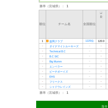
勝率（宮城県）：
1
R
順位
チーム名
全国順位
1225位
1
120.0
益岡クラブ
－
－
－
ダイナマイトルーキーズ
－
－
－
Technical B.C
－
－
－
B.C SIC
－
－
－
Big Mumm
－
－
－
エンペラー
－
－
－
ビーチボーイズ
－
－
－
EHS
－
－
－
フリークス
－
－
－
シャドウレインズ
勝率（宮城県）：
1
当サ