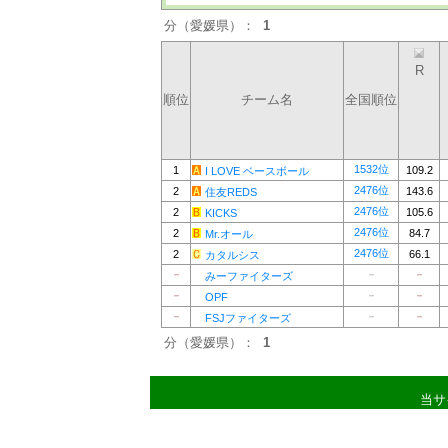
分（愛媛県）：
1
R
順位
チーム名
全国順位
1532位
1
109.2
I LOVE ベースボール
2476位
2
143.6
住友REDS
2476位
2
105.6
KICKS
2476位
2
84.7
Mr.オール
2476位
2
66.1
カタルシス
－
－
－
みーファイターズ
－
－
－
OPF
－
－
－
FSJファイターズ
分（愛媛県）：
1
当サ