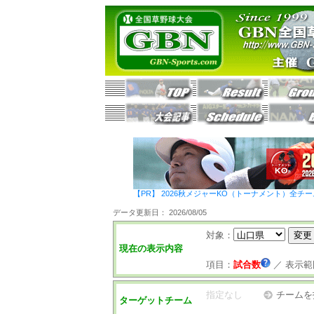
【PR】 2026秋メジャーKO（トーナメント）全チ
データ更新日： 2026/08/05
対象：
現在の表示内容
項目：
試合数
／
表示範
指定なし
チームを
ターゲットチーム