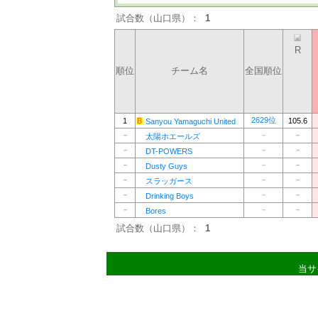
試合数（山口県）：
1
R
順位
チーム名
全国順位
2629位
1
105.6
Sanyou Yamaguchi United
－
－
－
太陽ホエールズ
－
－
－
DT-POWERS
－
－
－
Dusty Guys
－
－
－
スラッガース
－
－
－
Drinking Boys
－
－
－
Bores
試合数（山口県）：
1
当サ