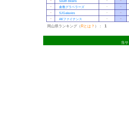
－
－
－
South Beans
－
－
－
倉敷グラベラーズ
－
－
－
SJGalaxies
－
－
－
AKファイナンス
岡山県ランキング（
Rとは？
）：
1
当サ