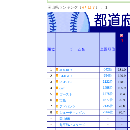
岡山県ランキング（
Rとは？
）：
1
R
順位
チーム名
全国順位
642位
1
131.0
JOCKEY
854位
2
120.9
STAGE 1
1122位
3
110.9
PLASTS
1255位
4
105.9
gish
1475位
5
98.4
ゴースト
1577位
6
95.3
宝島
2135位
7
76.6
アドバンツ
2264位
8
70.7
シューティングス
－
－
－
岡山BB
－
－
－
超平和バスターズ