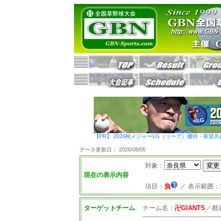
【PR】 2026秋メジャーLG（リーグ）優待・新規共
データ更新日： 2026/08/05
対象：
現在の表示内容
項目：
負
／
表示範囲：
ターゲットチーム
チーム名：
卍GIANTS
／
都