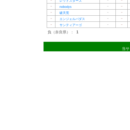
－
－
－
レッドスターズ
－
－
－
nobodys
－
－
－
破天荒
－
－
－
エンジェルバダス
－
－
－
サンティアーゴ
負（奈良県）：
1
当サ