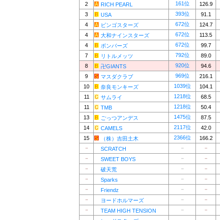
161位
2
126.9
RICH PEARL
393位
3
91.1
USA
672位
4
124.7
ビンゴスターズ
672位
4
113.5
大和ナインスターズ
672位
4
99.7
ボンバーズ
792位
7
89.0
リトルメッツ
920位
8
94.6
卍GIANTS
969位
9
216.1
マスダクラブ
1039位
10
104.1
奈良モンキーズ
1218位
11
68.5
サムライ
1218位
11
50.4
TMB
1475位
13
87.5
ごっつアンデス
2117位
14
42.0
CAMELS
2366位
15
166.2
（株）吉田土木
－
－
－
SCRATCH
－
－
－
SWEET BOYS
－
－
－
破天荒
－
－
－
Sparks
－
－
－
Friendz
－
－
－
ヨードホルマーズ
－
－
－
TEAM HIGH TENSION