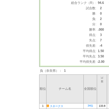
総合ランク（R）:
94.6
試合数:
2
勝:
0
負:
2
分:
0
勝率:
.000
得点:
3
失点:
7
得失差:
-4
平均得点:
1.50
平均失点:
3.50
平均得失差:
-2.00
負（奈良県）：
1
R
順位
チーム名
全国順位
34位
1
133.8
スネークス