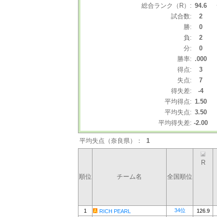
総合ランク（R）:
94.6
試合数:
2
勝:
0
負:
2
分:
0
勝率:
.000
得点:
3
失点:
7
得失差:
-4
平均得点:
1.50
平均失点:
3.50
平均得失差:
-2.00
平均失点（奈良県）：
1
R
順位
チーム名
全国順位
34位
1
126.9
RICH PEARL