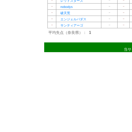
－
－
－
レッドスターズ
－
－
－
nobodys
－
－
－
破天荒
－
－
－
エンジェルバダス
－
－
－
サンティアーゴ
平均失点（奈良県）：
1
当サ