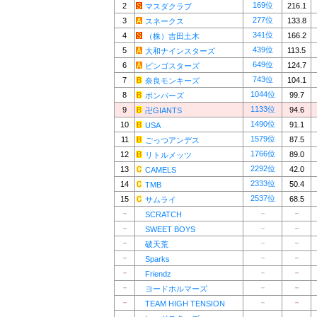
169位
2
216.1
マスダクラブ
277位
3
133.8
スネークス
341位
4
166.2
（株）吉田土木
439位
5
113.5
大和ナインスターズ
649位
6
124.7
ビンゴスターズ
743位
7
104.1
奈良モンキーズ
1044位
8
99.7
ボンバーズ
1133位
9
94.6
卍GIANTS
1490位
10
91.1
USA
1579位
11
87.5
ごっつアンデス
1766位
12
89.0
リトルメッツ
2292位
13
42.0
CAMELS
2333位
14
50.4
TMB
2537位
15
68.5
サムライ
－
－
－
SCRATCH
－
－
－
SWEET BOYS
－
－
－
破天荒
－
－
－
Sparks
－
－
－
Friendz
－
－
－
ヨードホルマーズ
－
－
－
TEAM HIGH TENSION