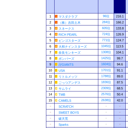
96位
1
216.1
マスダクラブ
284位
2
166.2
（株）吉田土木
605位
3
133.8
スネークス
724位
4
126.9
RICH PEARL
771位
5
124.7
ビンゴスターズ
1045位
6
113.5
大和ナインスターズ
1308位
7
104.1
奈良モンキーズ
1425位
8
99.7
ボンバーズ
1604位
9
94.6
卍GIANTS
1701位
10
91.1
USA
1788位
11
89.0
リトルメッツ
1836位
12
87.5
ごっつアンデス
2309位
13
68.5
サムライ
2576位
14
50.4
TMB
2638位
15
42.0
CAMELS
－
－
－
SCRATCH
－
－
－
SWEET BOYS
－
－
－
破天荒
－
－
－
Sparks