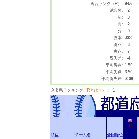
総合ランク（R）:
94.6
試合数:
2
勝:
0
負:
2
分:
0
勝率:
.000
得点:
3
失点:
7
得失差:
-4
平均得点:
1.50
平均失点:
3.50
平均得失差:
-2.00
奈良県ランキング（
Rとは？
）：
1
R
順位
チーム名
全国順位