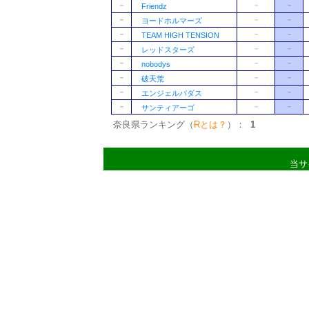
－
－
－
Friendz
－
－
－
ヨードホルマーズ
－
－
－
TEAM HIGH TENSION
－
－
－
レッドスターズ
－
－
－
nobodys
－
－
－
破天荒
－
－
－
エンジェルバダス
－
－
－
サンティアーゴ
奈良県ランキング（
Rとは？
）：
1
当サ