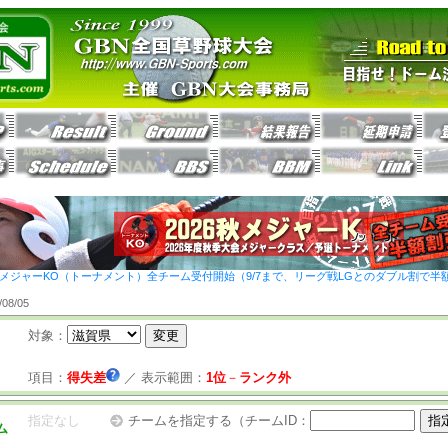
26秋メジャーKO（トーナメント）全チーム受付開始（9/7まで、リーグ戦LGとのダブル割で半
8/05
対象：
項目：
得失差
／
表示範囲：
1位
－
ランク外
指定なし
チームを指定する（チームID：
ム