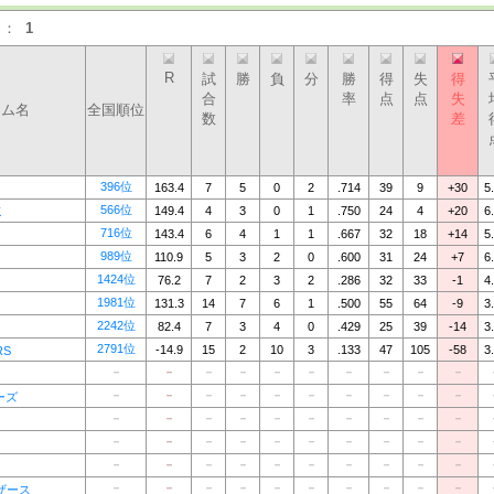
）：
1
R
試
勝
負
分
勝
得
失
得
合
率
点
点
失
ーム名
全国順位
数
差
396位
163.4
7
5
0
2
.714
39
9
+30
5
566位
149.4
4
3
0
1
.750
24
4
+20
6
K
716位
143.4
6
4
1
1
.667
32
18
+14
5
989位
110.9
5
3
2
0
.600
31
24
+7
6
1424位
76.2
7
2
3
2
.286
32
33
-1
4
1981位
131.3
14
7
6
1
.500
55
64
-9
3
2242位
82.4
7
3
4
0
.429
25
39
-14
3
2791位
-14.9
15
2
10
3
.133
47
105
-58
3
RS
－
－
－
－
－
－
－
－
－
－
－
－
－
－
－
－
－
－
－
－
ーズ
－
－
－
－
－
－
－
－
－
－
－
－
－
－
－
－
－
－
－
－
－
－
－
－
－
－
－
－
－
－
－
－
－
－
－
－
－
－
－
－
イザース