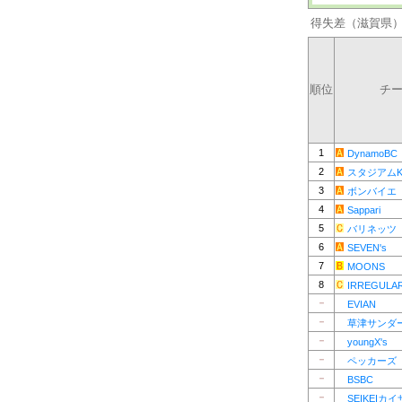
得失差（滋賀県
順位
チ
1
DynamoBC
2
スタジアム
3
ボンバイエ
4
Sappari
5
バリネッツ
6
SEVEN's
7
MOONS
8
IRREGULA
－
EVIAN
－
草津サンダ
－
youngX's
－
ペッカーズ
－
BSBC
－
SEIKEIカ