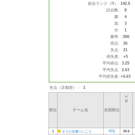
総合ランク（R）:
142.6
試合数:
8
勝:
4
負:
3
分:
1
勝率:
.500
得点:
26
失点:
21
得失差:
+5
平均得点:
3.25
平均失点:
2.63
平均得失差:
+0.63
失点（京都府）：
1
R
順位
チーム名
全国順位
42位
1
99.6
そうだ京都へいこう