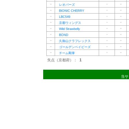
－
－
－
レオパーズ
－
－
－
BIONIC CHERRY
－
－
－
LBC549
－
－
－
京都ウィングス
－
－
－
Wild Strawbelly
－
－
－
BOND
－
－
－
久御山クラフレックス
－
－
－
ゴールデンベイビーズ
－
－
－
チーム剛掌
失点（京都府）：
1
当サ