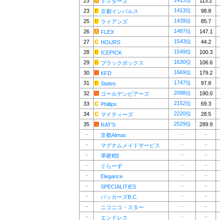
1413位
23
113.2
ドスターズ
1413位
23
98.8
京都インパルス
1439位
25
85.7
ライアンズ
1487位
26
147.1
FLEX
1543位
27
44.2
HOURS
1549位
28
100.3
ICEPICK
1630位
29
106.6
ブラックボックス
1669位
30
179.2
KFD
1747位
31
97.8
States
2098位
32
190.0
ゴールデンビアーズ
2152位
33
69.3
Phillips
2220位
34
28.5
マイティーズ
2529位
35
289.9
RAT'S
－
－
－
京都Almas
－
－
－
マグナムメイドサービス
－
－
－
準硬Ⅱ部
－
－
－
ぐらーず
－
－
－
Elegance
－
－
－
SPECIALITIES
－
－
－
バッカーズB.C.
－
－
－
ニコニコ・スター
－
－
－
エンドレス