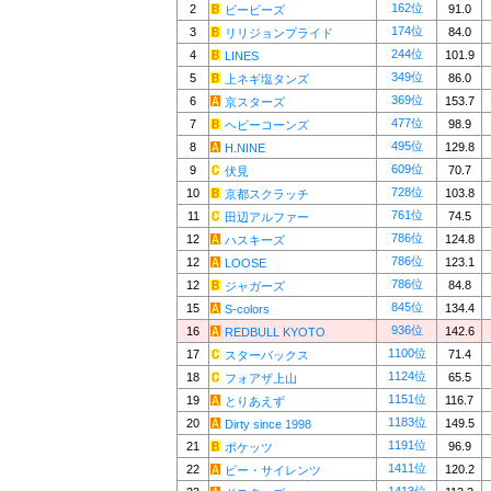
162位
2
91.0
ビービーズ
174位
3
84.0
リリジョンプライド
244位
4
101.9
LINES
349位
5
86.0
上ネギ塩タンズ
369位
6
153.7
京スターズ
477位
7
98.9
ヘビーコーンズ
495位
8
129.8
H.NINE
609位
9
70.7
伏見
728位
10
103.8
京都スクラッチ
761位
11
74.5
田辺アルファー
786位
12
124.8
ハスキーズ
786位
12
123.1
LOOSE
786位
12
84.8
ジャガーズ
845位
15
134.4
S-colors
936位
16
142.6
REDBULL KYOTO
1100位
17
71.4
スターバックス
1124位
18
65.5
フォアザ上山
1151位
19
116.7
とりあえず
1183位
20
149.5
Dirty since 1998
1191位
21
96.9
ポケッツ
1411位
22
120.2
ビー・サイレンツ