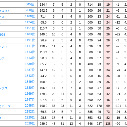
845位
134.4
7
5
2
0
.714
18
19
-1
2
936位
142.6
8
4
3
1
.500
26
21
+5
3
KYOTO
1100位
71.4
5
1
4
0
.200
13
24
-11
2
クス
1124位
65.5
3
0
2
1
.000
12
24
-12
4
山
1151位
116.7
5
3
1
1
.600
30
25
+5
6
1183位
149.5
10
6
4
0
.600
48
26
+22
4
1998
1191位
96.9
7
3
4
0
.429
24
26
-2
3
1411位
120.2
11
7
4
0
.636
39
32
+7
3
レンツ
1413位
113.2
10
5
5
0
.500
36
32
+4
3
1413位
98.8
10
6
4
0
.600
37
32
+5
3
ルス
1439位
85.7
5
2
3
0
.400
23
32
-9
4
1487位
147.1
12
6
6
0
.500
58
34
+24
4
1543位
44.2
8
2
6
0
.250
16
36
-20
2
1549位
100.3
6
3
1
2
.500
39
36
+3
6
1630位
106.6
14
7
7
0
.500
47
40
+7
3
ックス
1669位
179.2
20
11
6
3
.550
63
42
+21
3
1747位
97.8
12
6
6
0
.500
52
46
+6
4
2098位
190.0
37
23
11
3
.622
170
69
+101
4
ビアーズ
2152位
69.3
13
5
7
1
.385
49
73
-24
3
2220位
28.5
17
6
11
0
.353
63
82
-19
3
ズ
2529位
289.9
48
31
13
4
.646
237
138
+99
4