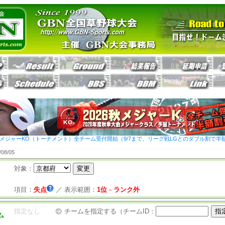
26秋メジャーKO（トーナメント）全チーム受付開始（9/7まで、リーグ戦LGとのダブル割で半
8/05
対象：
項目：
失点
／
表示範囲：
1位
－
ランク外
指定なし
チームを指定する（チームID：
ム