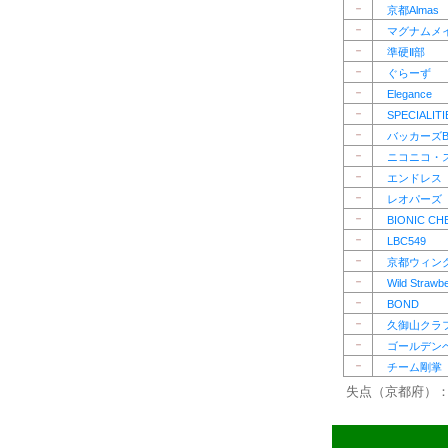
－
京都Almas
－
マグナムメ
－
準硬Ⅱ部
－
ぐらーず
－
Elegance
－
SPECIALITI
－
バッカーズB.
－
ニコニコ・
－
エンドレス
－
レオパーズ
－
BIONIC CH
－
LBC549
－
京都ウィン
－
Wild Strawbe
－
BOND
－
久御山クラ
－
ゴールデン
－
チーム剛掌
失点（京都府）