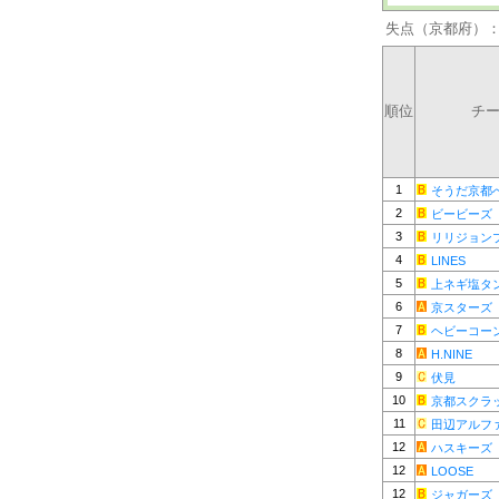
失点（京都府）
順位
チ
1
そうだ京都
2
ビービーズ
3
リリジョン
4
LINES
5
上ネギ塩タ
6
京スターズ
7
ヘビーコー
8
H.NINE
9
伏見
10
京都スクラ
11
田辺アルフ
12
ハスキーズ
12
LOOSE
12
ジャガーズ