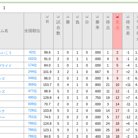
：
1
R
試
勝
負
分
勝
得
失
得
合
率
点
点
失
ーム名
全国順位
数
差
42位
99.6
1
0
1
0
.000
1
2
-1
1
へいこう
162位
91.0
2
0
1
1
.000
4
5
-1
2
174位
84.0
1
0
1
0
.000
1
5
-4
1
プライド
244位
101.9
3
2
1
0
.667
9
7
+2
3
349位
86.0
1
0
1
0
.000
6
9
-3
6
ンズ
369位
153.7
5
4
1
0
.800
21
10
+11
4
477位
98.9
5
3
2
0
.600
11
12
-1
2
ンズ
495位
129.8
4
3
1
0
.750
19
12
+7
4
609位
70.7
2
0
2
0
.000
3
14
-11
1
728位
103.8
5
3
2
0
.600
14
17
-3
2
ッチ
761位
74.5
2
0
2
0
.000
5
17
-12
2
ァー
786位
124.8
5
3
2
0
.600
24
18
+6
4
786位
123.1
5
3
1
1
.600
25
18
+7
5
786位
84.8
5
2
3
0
.400
16
18
-2
3