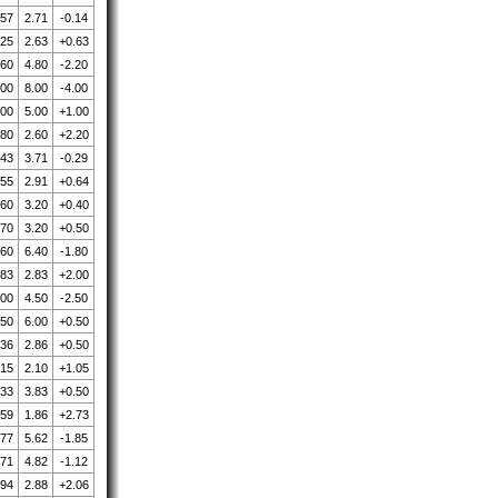
.57
2.71
-0.14
.25
2.63
+0.63
.60
4.80
-2.20
.00
8.00
-4.00
.00
5.00
+1.00
.80
2.60
+2.20
.43
3.71
-0.29
.55
2.91
+0.64
.60
3.20
+0.40
.70
3.20
+0.50
.60
6.40
-1.80
.83
2.83
+2.00
.00
4.50
-2.50
.50
6.00
+0.50
.36
2.86
+0.50
.15
2.10
+1.05
.33
3.83
+0.50
.59
1.86
+2.73
.77
5.62
-1.85
.71
4.82
-1.12
.94
2.88
+2.06