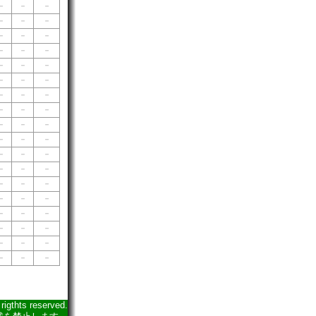
－
－
－
－
－
－
－
－
－
－
－
－
－
－
－
－
－
－
－
－
－
－
－
－
－
－
－
－
－
－
－
－
－
－
－
－
－
－
－
－
－
－
－
－
－
－
－
－
－
－
－
－
－
－
igthts reserved.