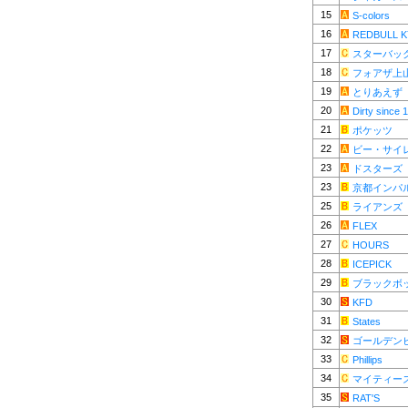
15
S-colors
16
REDBULL 
17
スターバッ
18
フォアザ上
19
とりあえず
20
Dirty since 
21
ポケッツ
22
ビー・サイ
23
ドスターズ
23
京都インパ
25
ライアンズ
26
FLEX
27
HOURS
28
ICEPICK
29
ブラックボ
30
KFD
31
States
32
ゴールデン
33
Phillips
34
マイティー
35
RAT'S