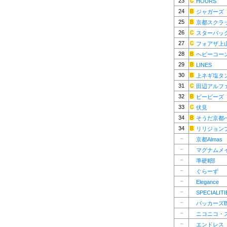
23
HOURS
24
ジャガーズ
25
京都スクラ
26
スターバッ
27
フォアザ上
28
ヘビーコー
29
LINES
30
上ネギ塩タ
31
田辺アルフ
32
ビービーズ
33
伏見
34
そうだ京都
34
リリジョン
－
京都Almas
－
マグナムメ
－
準硬Ⅱ部
－
ぐらーず
－
Elegance
－
SPECIALITI
－
バッカーズB.
－
ニコニコ・
－
エンドレス