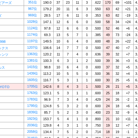
351位
190.0
37
23
11
3
.622
170
69
+101
4
ビアーズ
967位
179.2
20
11
6
3
.550
63
42
+21
3
969位
28.5
17
6
11
0
.353
63
82
-19
3
ズ
1028位
147.1
12
6
6
0
.500
58
34
+24
4
1124位
97.8
12
6
6
0
.500
52
46
+6
4
1174位
69.3
13
5
7
1
.385
49
73
-24
3
1197位
149.5
10
6
4
0
.600
48
26
+22
4
1998
1207位
106.6
14
7
7
0
.500
47
40
+7
3
ックス
1363位
120.2
11
7
4
0
.636
39
32
+7
3
レンツ
1381位
100.3
6
3
1
2
.500
39
36
+3
6
1415位
98.8
10
6
4
0
.600
37
32
+5
3
ルス
1439位
113.2
10
5
5
0
.500
36
32
+4
3
1605位
116.7
5
3
1
1
.600
30
25
+5
6
1705位
142.6
8
4
3
1
.500
26
21
+5
3
KYOTO
1763位
123.1
5
3
1
1
.600
25
18
+7
5
1783位
96.9
7
3
4
0
.429
24
26
-2
3
1795位
124.8
5
3
2
0
.600
24
18
+6
4
1839位
85.7
5
2
3
0
.400
23
32
-9
4
1923位
153.7
5
4
1
0
.800
21
10
+11
4
2036位
129.8
4
3
1
0
.750
19
12
+7
4
2058位
134.4
7
5
2
0
.714
18
19
-1
2