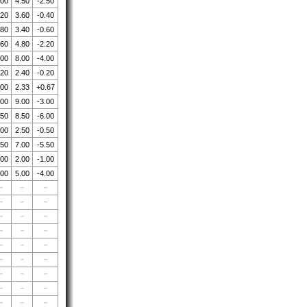
.00
4.50
-2.50
.20
3.60
-0.40
.80
3.40
-0.60
.60
4.80
-2.20
.00
8.00
-4.00
.20
2.40
-0.20
.00
2.33
+0.67
.00
9.00
-3.00
.50
8.50
-6.00
.00
2.50
-0.50
.50
7.00
-5.50
.00
2.00
-1.00
.00
5.00
-4.00
－
－
－
－
－
－
－
－
－
－
－
－
－
－
－
－
－
－
－
－
－
－
－
－
－
－
－