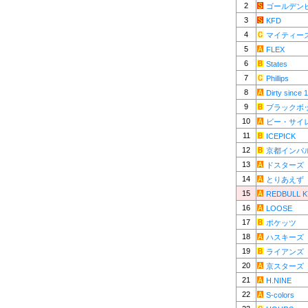
2
ゴールデン
3
KFD
4
マイティー
5
FLEX
6
States
7
Phillips
8
Dirty since 
9
ブラックボ
10
ビー・サイ
11
ICEPICK
12
京都インパ
13
ドスターズ
14
とりあえず
15
REDBULL 
16
LOOSE
17
ポケッツ
18
ハスキーズ
19
ライアンズ
20
京スターズ
21
H.NINE
22
S-colors