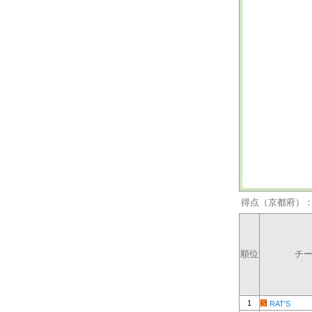
得点（京都府）
順位
チ
1
RAT'S