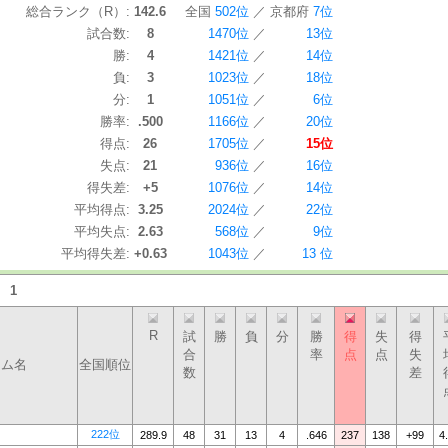
総合ランク（R）:
142.6
全国
502位
／
京都府
7位
試合数:
8
1470位
／
13位
勝:
4
1421位
／
14位
負:
3
1023位
／
18位
分:
1
1051位
／
6位
勝率:
.500
1166位
／
20位
得点:
26
1705位
／
15位
失点:
21
936位
／
16位
得失差:
+5
1076位
／
14位
平均得点:
3.25
2024位
／
22位
平均失点:
2.63
568位
／
9位
平均得失差:
+0.63
1043位
／
13 位
：
1
R
試
勝
負
分
勝
得
失
得
合
率
点
点
失
ーム名
全国順位
数
差
222位
289.9
48
31
13
4
.646
237
138
+99
4