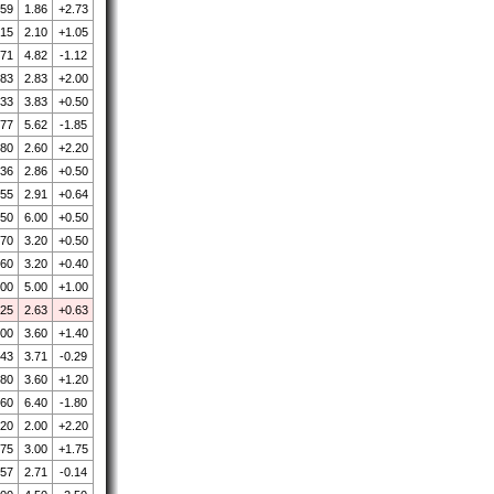
.59
1.86
+2.73
.15
2.10
+1.05
.71
4.82
-1.12
.83
2.83
+2.00
.33
3.83
+0.50
.77
5.62
-1.85
.80
2.60
+2.20
.36
2.86
+0.50
.55
2.91
+0.64
.50
6.00
+0.50
.70
3.20
+0.50
.60
3.20
+0.40
.00
5.00
+1.00
.25
2.63
+0.63
.00
3.60
+1.40
.43
3.71
-0.29
.80
3.60
+1.20
.60
6.40
-1.80
.20
2.00
+2.20
.75
3.00
+1.75
.57
2.71
-0.14