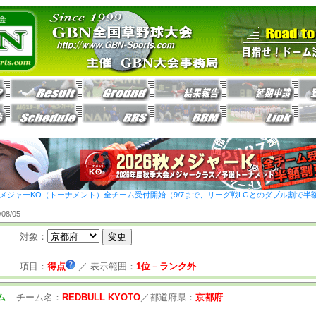
26秋メジャーKO（トーナメント）全チーム受付開始（9/7まで、リーグ戦LGとのダブル割で半
8/05
対象：
項目：
得点
／
表示範囲：
1位
－
ランク外
ム
チーム名：
REDBULL KYOTO
／
都道府県：
京都府