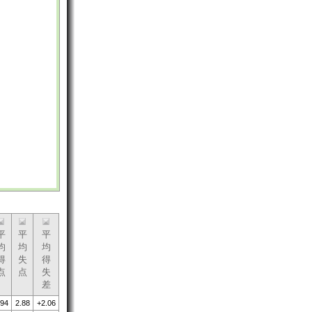
平
平
平
均
均
均
得
失
得
点
点
失
差
.94
2.88
+2.06