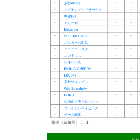
－
－
－
京都Almas
－
－
－
マグナムメイドサービス
－
－
－
準硬Ⅱ部
－
－
－
ぐらーず
－
－
－
Elegance
－
－
－
SPECIALITIES
－
－
－
バッカーズB.C.
－
－
－
ニコニコ・スター
－
－
－
エンドレス
－
－
－
レオパーズ
－
－
－
BIONIC CHERRY
－
－
－
LBC549
－
－
－
京都ウィングス
－
－
－
Wild Strawbelly
－
－
－
BOND
－
－
－
久御山クラフレックス
－
－
－
ゴールデンベイビーズ
－
－
－
チーム剛掌
勝率（京都府）：
1