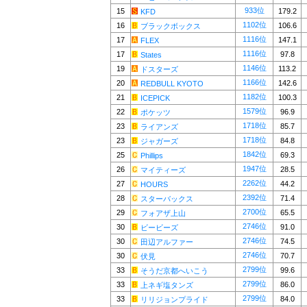
933位
15
179.2
KFD
1102位
16
106.6
ブラックボックス
1116位
17
147.1
FLEX
1116位
17
97.8
States
1146位
19
113.2
ドスターズ
1166位
20
142.6
REDBULL KYOTO
1182位
21
100.3
ICEPICK
1579位
22
96.9
ポケッツ
1718位
23
85.7
ライアンズ
1718位
23
84.8
ジャガーズ
1842位
25
69.3
Phillips
1947位
26
28.5
マイティーズ
2262位
27
44.2
HOURS
2392位
28
71.4
スターバックス
2700位
29
65.5
フォアザ上山
2746位
30
91.0
ビービーズ
2746位
30
74.5
田辺アルファー
2746位
30
70.7
伏見
2799位
33
99.6
そうだ京都へいこう
2799位
33
86.0
上ネギ塩タンズ
2799位
33
84.0
リリジョンプライド