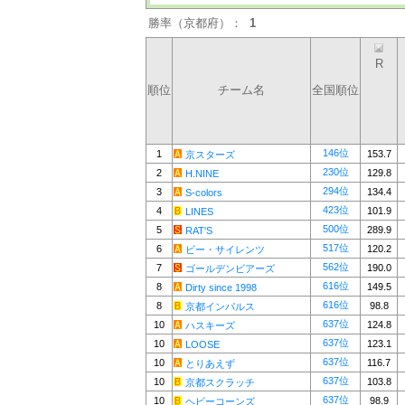
勝率（京都府）：
1
R
順位
チーム名
全国順位
146位
1
153.7
京スターズ
230位
2
129.8
H.NINE
294位
3
134.4
S-colors
423位
4
101.9
LINES
500位
5
289.9
RAT'S
517位
6
120.2
ビー・サイレンツ
562位
7
190.0
ゴールデンビアーズ
616位
8
149.5
Dirty since 1998
616位
8
98.8
京都インパルス
637位
10
124.8
ハスキーズ
637位
10
123.1
LOOSE
637位
10
116.7
とりあえず
637位
10
103.8
京都スクラッチ
637位
10
98.9
ヘビーコーンズ