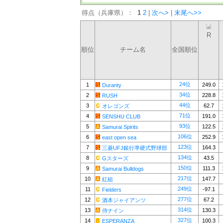
得点（兵庫県）：
1
2
|
次へ>
|
末尾へ>>
R
順位
チーム名
全国順位
24位
1
249.0
Duranty
34位
2
228.8
RUSH
44位
3
62.7
オレゴンズ
71位
4
191.0
SENSHU CLUB
93位
5
122.5
Samurai Spirits
106位
6
252.9
east open sea
123位
7
164.3
三菱UFJ銀行準硬式野球部
134位
8
43.5
Gスターズ
150位
9
111.3
Samurai Bulldogs
217位
10
147.7
紅組
249位
11
-97.1
Fielders
277位
12
67.2
酒本ジャイアンツ
314位
13
130.3
侍ナイン
327位
14
100.3
ESPERANZA