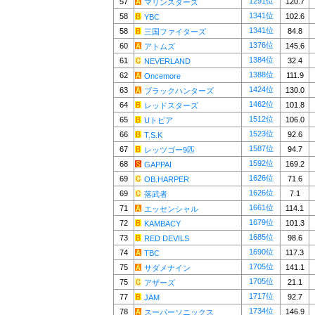
1291位
57
120.7
マリンスターズ
1341位
58
102.6
YBC
1341位
58
84.8
三国ファイターズ
1376位
60
145.6
アトムズ
1384位
61
32.4
NEVERLAND
1388位
62
111.9
Oncemore
1424位
63
130.0
ブラックハンターズ
1462位
64
101.8
レッドスターズ
1512位
65
106.0
Uトピア
1523位
66
92.6
T.S.K
1587位
67
94.7
レッツゴー9匹
1592位
68
169.2
GAPPAI
1626位
69
71.6
OB.HARPER
1626位
69
7.1
落武者
1661位
71
114.1
エッセンシャル
1679位
72
101.3
KAMBACY
1685位
73
98.6
RED DEVILS
1690位
74
117.3
TBC
1705位
75
141.1
サダメナイン
1705位
75
21.1
アザーズ
1717位
77
92.7
JAM
1734位
78
146.9
スーパーソニックス