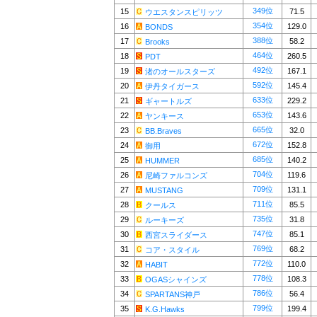
349位
15
71.5
ウエスタンスピリッツ
354位
16
129.0
BONDS
388位
17
58.2
Brooks
464位
18
260.5
PDT
492位
19
167.1
渚のオールスターズ
592位
20
145.4
伊丹タイガース
633位
21
229.2
ギャートルズ
653位
22
143.6
ヤンキース
665位
23
32.0
BB.Braves
672位
24
152.8
御用
685位
25
140.2
HUMMER
704位
26
119.6
尼崎ファルコンズ
709位
27
131.1
MUSTANG
711位
28
85.5
クールス
735位
29
31.8
ルーキーズ
747位
30
85.1
西宮スライダース
769位
31
68.2
コア・スタイル
772位
32
110.0
HABIT
778位
33
108.3
OGASシャインズ
786位
34
56.4
SPARTANS神戸
799位
35
199.4
K.G.Hawks