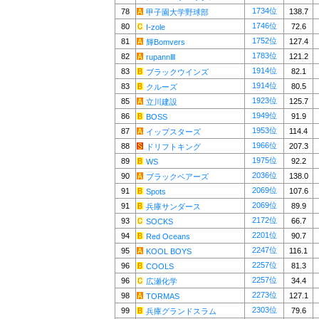
1734位
78
138.7
甲子園大学野球部
1746位
80
72.6
I-zole
1752位
81
127.4
輝Bomvers
1783位
82
121.2
rupannⅢ
1914位
83
82.1
ブラックウインズ
1914位
83
80.5
クルーズ
1923位
85
125.7
立川建設
1949位
86
91.9
BOSS
1953位
87
114.4
イップスターズ
1966位
88
207.3
ドリフトキング
1975位
89
92.2
WS
2036位
90
138.0
ブラックベアーズ
2069位
91
107.6
Spots
2069位
91
89.9
兵庫サンダース
2172位
93
66.7
SOCKS
2201位
94
90.7
Red Oceans
2247位
95
116.1
KOOL BOYS
2257位
96
81.3
COOLS
2257位
96
34.4
広瀬化学
2273位
98
127.1
TORMAS
2303位
99
79.6
兵庫グランドスラム