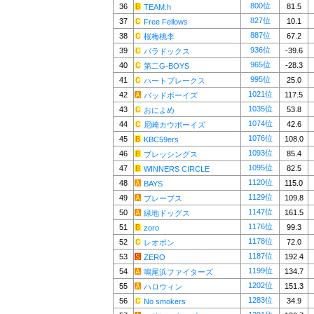
800位
36
81.5
TEAM:h
827位
37
10.1
Free Fellows
887位
38
67.2
桜梅桃李
936位
39
-39.6
パラドックス
965位
40
-28.3
第二G-BOYS
995位
41
25.0
ハートブレークス
1021位
42
117.5
バッドボーイズ
1035位
43
53.8
おによめ
1074位
44
42.6
尼崎カウボーイズ
1076位
45
108.0
KBC59ers
1093位
46
85.4
ブレッシングス
1095位
47
82.5
WINNERS CIRCLE
1120位
48
115.0
BAYS
1129位
49
109.8
ブレーブス
1147位
50
161.5
緑地ドッグス
1176位
51
99.3
zoro
1178位
52
72.0
レオポン
1187位
53
192.4
ZERO
1199位
54
134.7
鳴尾浜ファイターズ
1202位
55
151.3
ハロウィン
1283位
56
34.9
No smokers