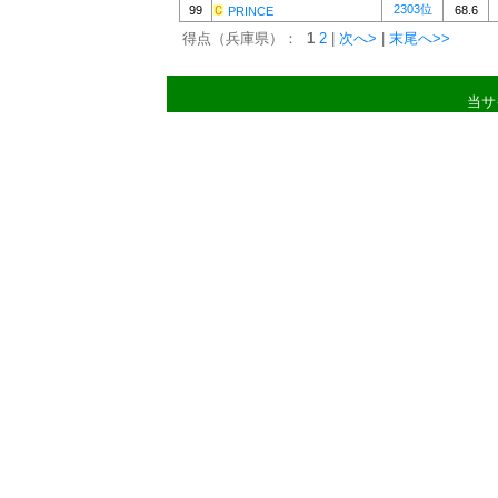
2303位
99
68.6
PRINCE
得点（兵庫県）：
1
2
|
次へ>
|
末尾へ>>
当サ