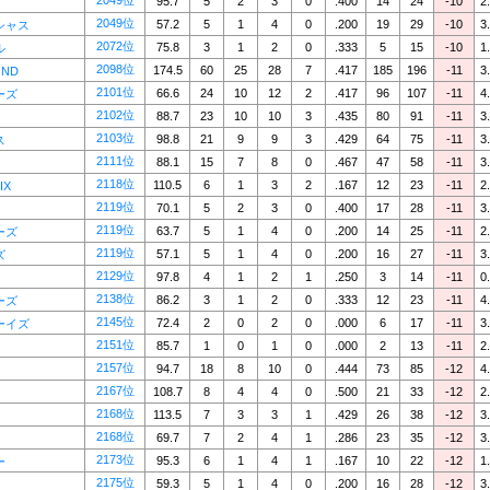
2049位
95.7
5
2
3
0
.400
14
24
-10
2
2049位
57.2
5
1
4
0
.200
19
29
-10
3
シャス
2072位
75.8
3
1
2
0
.333
5
15
-10
1
ル
2098位
174.5
60
25
28
7
.417
185
196
-11
3
OND
2101位
66.6
24
10
12
2
.417
96
107
-11
4
ーズ
2102位
88.7
23
10
10
3
.435
80
91
-11
3
2103位
98.8
21
9
9
3
.429
64
75
-11
3
ス
2111位
88.1
15
7
8
0
.467
47
58
-11
3
2118位
110.5
6
1
3
2
.167
12
23
-11
2
IX
2119位
70.1
5
2
3
0
.400
17
28
-11
3
2119位
63.7
5
1
4
0
.200
14
25
-11
2
ーズ
2119位
57.1
5
1
4
0
.200
16
27
-11
3
ズ
2129位
97.8
4
1
2
1
.250
3
14
-11
0
2138位
86.2
3
1
2
0
.333
12
23
-11
4
ーズ
2145位
72.4
2
0
2
0
.000
6
17
-11
3
ーイズ
2151位
85.7
1
0
1
0
.000
2
13
-11
2
2157位
94.7
18
8
10
0
.444
73
85
-12
4
2167位
108.7
8
4
4
0
.500
21
33
-12
2
2168位
113.5
7
3
3
1
.429
26
38
-12
3
2168位
69.7
7
2
4
1
.286
23
35
-12
3
2173位
95.3
6
1
4
1
.167
10
22
-12
1
ー
2175位
59.3
5
1
4
0
.200
16
28
-12
3