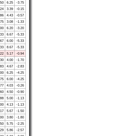
.50
6.25
-3.75
.24
3.39
-0.15
.86
4.43
-0.57
.75
3.08
-1.33
.00
6.20
-3.20
.33
6.67
-5.33
.67
6.00
-5.33
.33
8.67
-5.33
.22
5.17
-0.94
.30
4.00
-1.70
.83
4.67
-2.83
.00
6.25
-4.25
.75
6.00
-4.25
.77
4.03
-0.26
.60
4.50
-0.90
.88
5.00
-1.13
.00
4.13
-1.13
.17
5.67
-1.50
.00
3.80
-1.80
.50
5.75
-2.25
.29
5.86
-2.57