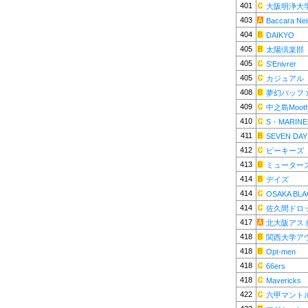
401
大阪明浄大
403
Baccara Nei
404
DAIKYO
405
太陽倶楽部
405
S'Enivrer
405
カジュアル
408
夢幻バッフ
409
中之島Mooth
410
S・MARINE
411
SEVEN DAY
412
ピーキーズ
413
ミューター
414
デイズ
414
OSAKA BLA
414
佐久間ドロ
417
北大阪アス
418
関西大学ア
418
Opt-men
418
66ers
418
Mavericks
422
六甲マント