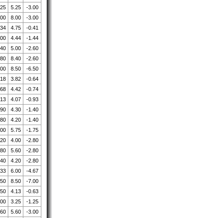
.25
5.25
-3.00
.00
8.00
-3.00
.34
4.75
-0.41
.00
4.44
-1.44
.40
5.00
-2.60
.80
8.40
-2.60
.00
8.50
-6.50
.18
3.82
-0.64
.68
4.42
-0.74
.13
4.07
-0.93
.90
4.30
-1.40
.80
4.20
-1.40
.00
5.75
-1.75
.20
4.00
-2.80
.80
5.60
-2.80
.40
4.20
-2.80
.33
6.00
-4.67
.50
8.50
-7.00
.50
4.13
-0.63
.00
3.25
-1.25
.60
5.60
-3.00