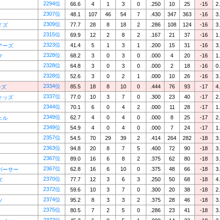
2294位
66.6
4
1
3
0
.250
10
25
-15
2
2307位
48.1
107
46
54
7
.430
347
363
-16
3
2309位
77.7
28
8
18
2
.286
108
124
-16
3
イズ
2315位
69.9
12
2
8
2
.167
21
37
-16
1
2323位
41.4
5
1
3
1
.200
15
31
-16
3
アーズ
2328位
68.2
3
0
3
0
.000
4
20
-16
1
フ
2328位
64.8
3
0
3
0
.000
2
18
-16
0
2328位
52.6
3
0
2
1
.000
10
26
-16
3
2334位
85.5
18
8
10
0
.444
76
93
-17
4
ーズ
2337位
77.0
10
3
7
0
.300
23
40
-17
2
キッズ
2344位
70.1
6
0
4
2
.000
11
28
-17
1
2349位
62.7
4
0
4
0
.000
8
25
-17
2
ェル
2349位
54.9
4
0
4
0
.000
7
24
-17
1
2357位
54.5
70
29
39
2
.414
264
282
-18
3
2363位
94.8
20
8
7
5
.400
72
90
-18
3
2367位
89.0
16
6
8
2
.375
62
80
-18
3
2367位
62.8
16
6
10
0
.375
48
66
-18
3
パーサー
2370位
77.7
12
3
6
3
.250
50
68
-18
4
ズ
2372位
59.6
10
3
7
0
.300
20
38
-18
2
2374位
95.2
8
3
3
2
.375
28
46
-18
3
ツ
2375位
80.5
7
2
5
0
.286
23
41
-18
3