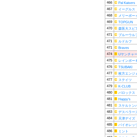
466
Pal Kaisers
467
イーグルス
468
メリーボー
469
TOPGUN
470
森医大スピ
471
ブルーウル
471
ルドルフ
471
Braves
474
Uヤンチャ
475
レインボー
476
TSUBAKI
477
枚方エンジ
477
ステイツ
479
K-CLUB
480
バロックス
481
Happy's
481
スケルトン
483
デスペラー
484
天津デイズ
485
バイオレッ
486
ミント