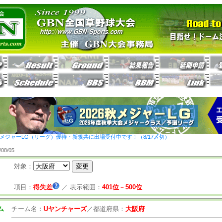
26秋メジャーLG（リーグ）優待・新規共に出場受付中です！（8/17〆切）
8/05
対象：
項目：
得失差
／
表示範囲：
401位
－
500位
ム
チーム名：
Uヤンチャーズ
／
都道府県：
大阪府