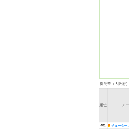
得失差（大阪府
順位
チ
401
チューター