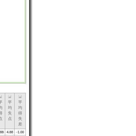
平
平
平
均
均
均
得
失
得
点
点
失
差
.88
4.88
-1.00