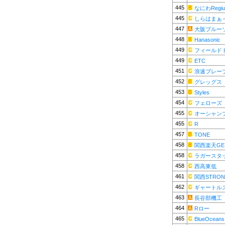
445
なにわRegiu
445
しらはまぁ
447
大阪ブルー
448
Hanasonic
449
フィールド
449
ETC
451
浪速ブレー
452
グレッグス
453
Styles
454
フェローズ
455
オーシャン
455
R
457
TONE
458
関西楽天GE
458
ラガースタ
458
西高東低
461
関西STRON
462
ギャートル
463
長谷部機工
464
Rロー
465
BlueOceans