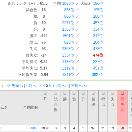
総合ランク（R）:
85.5
全国
1893位
／
大阪府
390位
試合数:
18
833位
／
195位
勝:
8
866位
／
200位
負:
10
2277位
／
457位
分:
0
1356位
／
334位
勝率:
.444
1501位
／
312位
得点:
76
823位
／
184位
失点:
93
2308位
／
473位
得失差:
-17
2334位
／
474位
平均得点:
4.22
1136位
／
237位
平均失点:
5.17
2119位
／
451位
平均得失差:
-0.94
1841位
／
392 位
）：
<<先頭へ
|
<前へ
|
3
4
5
6
7
|
次へ>
|
末尾へ>>
R
試
勝
負
分
勝
得
失
得
合
率
点
点
失
ーム名
全国順位
数
差
1920位
103.8
8
3
4
1
.375
31
39
-8
3
ズ