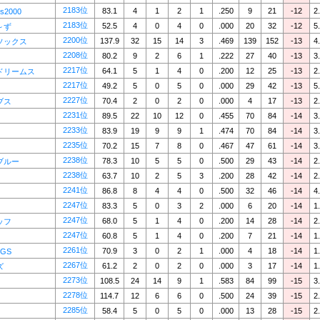
2183位
83.1
4
1
2
1
.250
9
21
-12
2
s2000
2183位
52.5
4
0
4
0
.000
20
32
-12
5
～ず
2200位
137.9
32
15
14
3
.469
139
152
-13
4
ソックス
2208位
80.2
9
2
6
1
.222
27
40
-13
3
2217位
64.1
5
1
4
0
.200
12
25
-13
2
ドリームス
2217位
49.2
5
0
5
0
.000
29
42
-13
5
2227位
70.4
2
0
2
0
.000
4
17
-13
2
ブス
2231位
89.5
22
10
12
0
.455
70
84
-14
3
2233位
83.9
19
9
9
1
.474
70
84
-14
3
2235位
70.2
15
7
8
0
.467
47
61
-14
3
2238位
78.3
10
5
5
0
.500
29
43
-14
2
ブルー
2238位
63.7
10
2
5
3
.200
28
42
-14
2
2241位
86.8
8
4
4
0
.500
32
46
-14
4
2247位
83.3
5
0
3
2
.000
6
20
-14
1
2247位
68.0
5
1
4
0
.200
14
28
-14
2
ッフ
2247位
60.8
5
1
4
0
.200
7
21
-14
1
2261位
70.9
3
0
2
1
.000
4
18
-14
1
GS
2267位
61.2
2
0
2
0
.000
3
17
-14
1
ズ
2273位
108.5
24
14
9
1
.583
84
99
-15
3
2278位
114.7
12
6
6
0
.500
24
39
-15
2
2285位
58.4
5
0
5
0
.000
13
28
-15
2