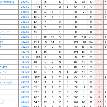
1920位
76.0
8
2
6
0
.250
34
42
-8
4
学軟式野球部
1924位
127.4
7
3
3
1
.429
14
22
-8
2
n
1930位
89.3
5
1
4
0
.200
7
15
-8
1
1953位
83.7
2
1
1
0
.500
3
11
-8
1
1953位
67.5
2
0
2
0
.000
6
14
-8
3
1953位
66.0
2
0
2
0
.000
6
14
-8
3
1962位
90.0
1
0
1
0
.000
0
8
-8
0
ァローズ
1970位
70.0
42
18
22
2
.429
208
217
-9
4
i
1973位
23.4
33
14
16
3
.424
148
157
-9
4
RS
1975位
87.1
21
7
9
5
.333
85
94
-9
4
S
1977位
74.3
19
8
11
0
.421
62
71
-9
3
1994位
100.3
6
3
3
0
.500
22
31
-9
3
ズ
1996位
81.6
5
2
3
0
.400
17
26
-9
3
1996位
73.6
5
2
3
0
.400
19
28
-9
3
CKIES
1996位
69.8
5
1
3
1
.200
16
25
-9
3
ップス
2010位
118.2
4
1
2
1
.250
16
25
-9
4
トロス
2012位
91.5
3
1
2
0
.333
9
18
-9
3
ウトローズ
2012位
79.8
3
1
2
0
.333
11
20
-9
3
2012位
77.5
3
1
2
0
.333
8
17
-9
2
2012位
63.6
3
0
3
0
.000
5
14
-9
1
2025位
54.5
27
11
13
3
.407
88
98
-10
3
ルズ