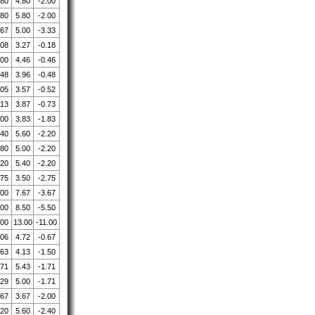
.80
4.80
-2.00
.80
5.80
-2.00
.67
5.00
-3.33
.08
3.27
-0.18
.00
4.46
-0.46
.48
3.96
-0.48
.05
3.57
-0.52
.13
3.87
-0.73
.00
3.83
-1.83
.40
5.60
-2.20
.80
5.00
-2.20
.20
5.40
-2.20
.75
3.50
-2.75
.00
7.67
-3.67
.00
8.50
-5.50
.00
13.00
-11.00
.06
4.72
-0.67
.63
4.13
-1.50
.71
5.43
-1.71
.29
5.00
-1.71
.67
3.67
-2.00
.20
5.60
-2.40