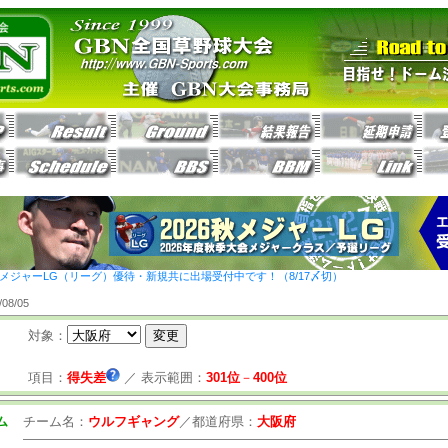
26秋メジャーLG（リーグ）優待・新規共に出場受付中です！（8/17〆切）
8/05
対象：
項目：
得失差
／
表示範囲：
301位
－
400位
ム
チーム名：
ウルフギャング
／
都道府県：
大阪府