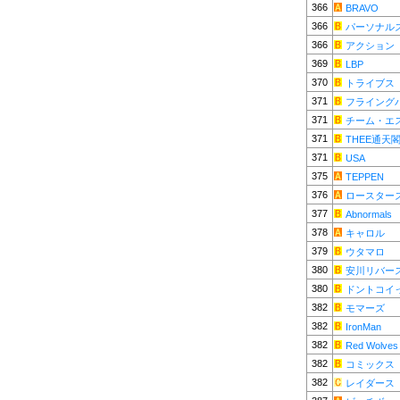
366
BRAVO
366
パーソナル
366
アクション
369
LBP
370
トライブス
371
フライング
371
チーム・エ
371
THEE通天
371
USA
375
TEPPEN
376
ロースター
377
Abnormals
378
キャロル
379
ウタマロ
380
安川リバー
380
ドントコイ
382
モマーズ
382
IronMan
382
Red Wolves
382
コミックス
382
レイダース