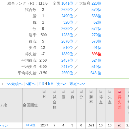
総合ランク（R）:
113.6
全国
1041位
／
大阪府
228位
試合数:
2
2629位
／
570位
勝:
1
2490位
／
538位
負:
1
320位
／
62位
分:
0
2639位
／
572位
勝率:
.500
1283位
／
279位
得点:
5
2678位
／
578位
失点:
12
510位
／
91位
得失差:
-7
1889位
／
393位
平均得点:
2.50
2457位
／
524位
平均失点:
6.00
2417位
／
519位
平均得失差:
-3.50
2560位
／
543 位
）：
<<先頭へ
|
<前へ
|
2
3
4
5
6
|
次へ>
|
末尾へ>>
R
試
勝
負
分
勝
得
失
得
合
率
点
点
失
ーム名
全国順位
数
差
1354位
120.7
7
4
3
0
.571
16
16
±0
2
ーマン