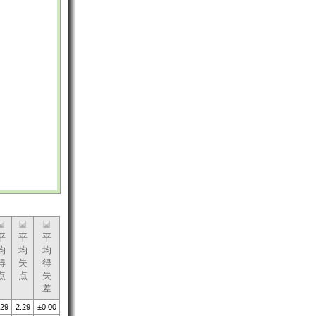
平
平
平
均
均
均
得
失
得
点
点
失
差
.29
2.29
±0.00