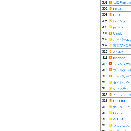
301
大阪Elephan
303
Locals
303
END
303
レインズ
306
pirates
307
Candy
307
スーパーエ
309
関西FANG
310
X-GUN
311
Kissions
312
フレンズ大
313
フォルテシ
313
バーバリー
315
ダイショウ
315
ジャスティ
317
インフィニ
318
SELFISH
319
大本クラブ
319
Greits
319
ALL IN
319
ブロンコス