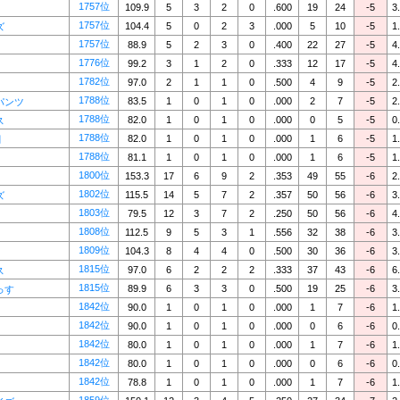
1757位
109.9
5
3
2
0
.600
19
24
-5
3
1757位
104.4
5
0
2
3
.000
5
10
-5
1
ズ
1757位
88.9
5
2
3
0
.400
22
27
-5
4
1776位
99.2
3
1
2
0
.333
12
17
-5
4
1782位
97.0
2
1
1
0
.500
4
9
-5
2
1788位
83.5
1
0
1
0
.000
2
7
-5
2
パンツ
1788位
82.0
1
0
1
0
.000
0
5
-5
0
ス
1788位
82.0
1
0
1
0
.000
1
6
-5
1
閣
1788位
81.1
1
0
1
0
.000
1
6
-5
1
1800位
153.3
17
6
9
2
.353
49
55
-6
2
1802位
115.5
14
5
7
2
.357
50
56
-6
3
ズ
1803位
79.5
12
3
7
2
.250
50
56
-6
4
1808位
112.5
9
5
3
1
.556
32
38
-6
3
1809位
104.3
8
4
4
0
.500
30
36
-6
3
1815位
97.0
6
2
2
2
.333
37
43
-6
6
ス
1815位
89.9
6
3
3
0
.500
19
25
-6
3
っす
1842位
90.0
1
0
1
0
.000
1
7
-6
1
1842位
90.0
1
0
1
0
.000
0
6
-6
0
1842位
80.0
1
0
1
0
.000
1
7
-6
1
1842位
80.0
1
0
1
0
.000
0
6
-6
0
1842位
78.8
1
0
1
0
.000
1
7
-6
1