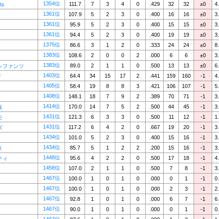
1354位
111.7
7
3
4
0
.429
32
32
±0
4
ts
1361位
107.9
5
2
3
0
.400
16
16
±0
3
1361位
95.9
5
2
3
0
.400
15
15
±0
3
1361位
94.4
5
2
3
0
.400
19
19
±0
3
1375位
86.6
3
1
2
0
.333
24
24
±0
8
1383位
108.6
2
0
0
2
.000
6
6
±0
3
1383位
89.0
2
1
1
0
.500
13
13
±0
6
レファンツ
1403位
64.4
34
15
17
2
.441
159
160
-1
4
牙
1405位
58.4
19
8
8
3
.421
106
107
-1
5
1408位
148.1
18
7
9
2
.389
70
71
-1
3
1414位
170.0
14
7
5
2
.500
44
45
-1
3
阪
1431位
121.3
6
3
3
0
.500
11
12
-1
1
モ
1431位
117.2
6
4
2
0
.667
19
20
-1
3
ズ
1434位
101.0
5
2
3
0
.400
15
16
-1
3
1434位
85.7
5
1
2
2
.200
15
16
-1
3
ス
1448位
95.6
4
2
2
0
.500
17
18
-1
4
ティ
1458位
107.0
2
1
1
0
.500
7
8
-1
3
1467位
100.0
1
0
1
0
.000
0
1
-1
0
1467位
100.0
1
0
1
0
.000
2
3
-1
2
1467位
92.8
1
0
1
0
.000
6
7
-1
6
1467位
90.0
1
0
1
0
.000
0
1
-1
0