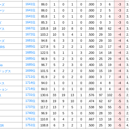
1641位
86.0
1
0
1
0
.000
3
6
-3
3
ーズ
1641位
86.0
1
0
1
0
.000
2
5
-3
2
ヤツ
1641位
85.8
1
0
1
0
.000
3
6
-3
3
1641位
85.3
1
0
1
0
.000
0
3
-3
0
ズ
1667位
105.8
18
10
8
0
.556
58
62
-4
3
グス
1672位
103.2
10
5
4
1
.500
29
33
-4
2
1681位
94.8
6
3
3
0
.500
29
33
-4
4
ーズ
1685位
127.8
5
2
2
1
.400
13
17
-4
2
ERS
1685位
122.5
5
1
1
3
.200
14
18
-4
2
1685位
96.9
5
2
3
0
.400
25
29
-4
5
1685位
96.7
5
2
3
0
.400
15
19
-4
3
io
1699位
101.5
4
2
2
0
.500
15
19
-4
3
ドッグス
1711位
81.9
2
0
2
0
.000
3
7
-4
1
1714位
94.0
1
0
1
0
.000
4
8
-4
4
ース
1714位
84.0
1
0
1
0
.000
0
4
-4
0
ション
1731位
130.6
33
19
13
1
.576
97
102
-5
2
ス
1735位
90.8
19
9
10
0
.474
62
67
-5
3
1737位
117.2
13
7
5
1
.538
50
55
-5
3
1740位
96.9
10
5
5
0
.500
28
33
-5
2
1751位
110.8
6
4
2
0
.667
13
18
-5
2
1751位
108.8
6
3
2
1
.500
25
30
-5
4
ER