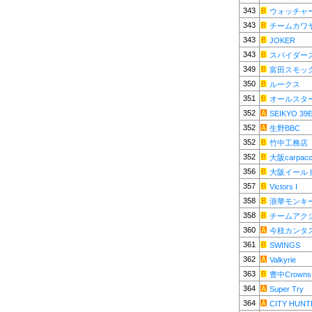
343
ウォッチャ
343
チームカワ
343
JOKER
343
スパイダー
349
富田スモッ
350
ルークス
351
オールスタ
352
SEIKYO 39
352
生野BBC
352
竹中工務店
352
大阪carpacc
356
大阪イール
357
Victors I
358
浪華モンキ
358
チームアク
360
今枝カンタ
361
SWINGS
362
Valkyrie
363
豊中Crowns
364
Super Try
364
CITY HUNT