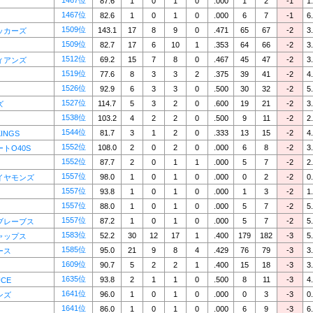
1467位
87.6
1
0
1
0
.000
1
2
-1
1
1467位
82.6
1
0
1
0
.000
6
7
-1
6
1509位
143.1
17
8
9
0
.471
65
67
-2
3
ッカーズ
1509位
82.7
17
6
10
1
.353
64
66
-2
3
1512位
69.2
15
7
8
0
.467
45
47
-2
3
ィアンズ
1519位
77.6
8
3
3
2
.375
39
41
-2
4
1526位
92.9
6
3
3
0
.500
30
32
-2
5
1527位
114.7
5
3
2
0
.600
19
21
-2
3
ズ
1538位
103.2
4
2
2
0
.500
9
11
-2
2
1544位
81.7
3
1
2
0
.333
13
15
-2
4
KINGS
1552位
108.0
2
0
2
0
.000
6
8
-2
3
トO40S
1552位
87.7
2
0
1
1
.000
5
7
-2
2
1557位
98.0
1
0
1
0
.000
0
2
-2
0
イヤモンズ
1557位
93.8
1
0
1
0
.000
1
3
-2
1
1557位
88.0
1
0
1
0
.000
5
7
-2
5
1557位
87.2
1
0
1
0
.000
5
7
-2
5
ブレーブス
1583位
52.2
30
12
17
1
.400
179
182
-3
5
ャップス
1585位
95.0
21
9
8
4
.429
76
79
-3
3
ース
1609位
90.7
5
2
2
1
.400
15
18
-3
3
1635位
93.8
2
1
1
0
.500
8
11
-3
4
CE
1641位
96.0
1
0
1
0
.000
0
3
-3
0
ンズ
1641位
86.0
1
0
1
0
.000
6
9
-3
6