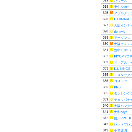
319
ハワーズ
319
東中Spirits
325
ダブルクラ
325
HAJIMARU
327
大阪インデ
328
denny's
329
アーソンズ
330
大阪ウィン
331
豊中KINGS
332
PIYOPIYO 
333
ビ・アスリー
333
K.U.KINGS
335
ミスターダ
335
コメッツ
335
KRB
335
ダンシング
339
チュッパチ
340
大阪ハンタ
341
大和boys
342
前川PRODU
343
レッドフレ
343
十三楽園