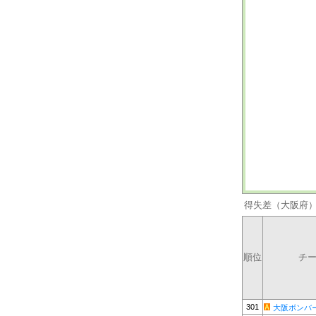
得失差（大阪府
順位
チ
301
大阪ボンバ