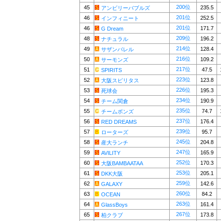
200位
45
235.5
アンビリーバブルズ
201位
46
252.5
インフィニート
201位
46
171.7
G Dream
209位
48
196.2
ナチュラル
214位
49
128.4
サザンバレル
216位
50
109.2
サーモンズ
217位
51
47.5
SPIRITS
223位
52
123.8
大阪スピリタス
226位
53
195.3
死球会
234位
54
190.9
チーム関倉
235位
55
74.7
チームボンズ
237位
56
176.4
RED DREAMS
239位
57
95.7
ローターズ
245位
58
204.8
産大ランチ
247位
59
165.9
AVILITY
252位
60
170.3
大阪BAMBAATAA
253位
61
205.1
DKK大阪
259位
62
142.6
GALAXY
260位
63
84.2
OCEAN
263位
64
161.4
GlassBoys
267位
65
173.8
柏クラブ