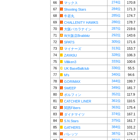
274位
66
170.8
マックス
284位
67
171.3
Shooting Stars
285位
68
174.7
牛若丸
286位
69
178.7
CHALLENITY HAWKS
287位
70
219.6
大阪バカラナイン
292位
71
143.6
W大阪店Brabbitz
305位
72
171.6
SPATS
313位
73
153.7
マイナーズ
328位
74
106.3
ZAYASU
333位
75
100.6
Villiken3
336位
76
55.5
UK BaseBallclub
340位
77
94.6
M's
344位
78
199.7
GORIMAX
349位
79
181.7
SWEEP
352位
80
117.9
ボルフィン
361位
81
110.5
CATCHER LINER
363位
82
175.4
関西Fibers
374位
83
167.1
ダイナマイツ
375位
84
161.7
S.N.Stars
384位
85
101.2
GATHERS
387位
86
174.7
バレッツ