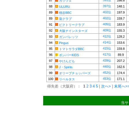
391位
87
166.6
カッツェ
397位
88
148.1
ULURU
402位
89
197.9
桃谷BBC
402位
89
159.7
葵クラブ
405位
91
183.9
ビクトリークラブ
409位
92
155.3
大阪ナインスターズ
412位
93
128.2
ガンバレッツ
414位
94
153.6
Pingus
415位
95
159.8
トマトサラダBBC
417位
96
89.9
ボンバーKIDS
439位
97
207.2
やけんども
440位
98
162.6
J・Spirits
452位
99
174.4
オリーブチョッパーズ
453位
100
171.1
リベルタス
得失差（大阪府）：
1
2
3
4
5
|
次へ>
|
末尾へ>
当サ