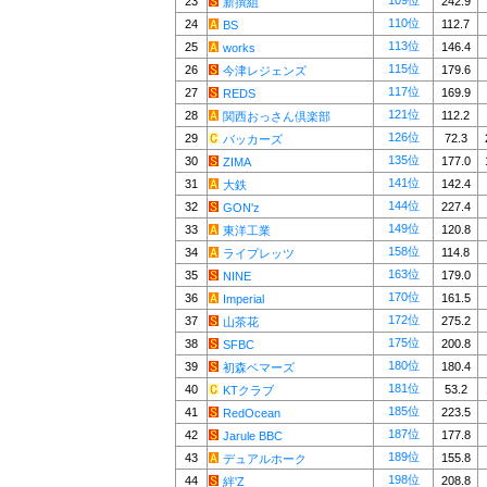
109位
23
242.9
新撰組
110位
24
112.7
BS
113位
25
146.4
works
115位
26
179.6
今津レジェンズ
117位
27
169.9
REDS
121位
28
112.2
関西おっさん倶楽部
126位
29
72.3
バッカーズ
135位
30
177.0
ZIMA
141位
31
142.4
大鉄
144位
32
227.4
GON'z
149位
33
120.8
東洋工業
158位
34
114.8
ライプレッツ
163位
35
179.0
NINE
170位
36
161.5
Imperial
172位
37
275.2
山茶花
175位
38
200.8
SFBC
180位
39
180.4
初森ベマーズ
181位
40
53.2
KTクラブ
185位
41
223.5
RedOcean
187位
42
177.8
Jarule BBC
189位
43
155.8
デュアルホーク
198位
44
208.8
絆'Z