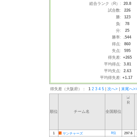
総合ランク（R）:
20.8
試合数:
226
勝:
123
負:
78
分:
25
勝率:
.544
得点:
860
失点:
595
得失差:
+265
平均得点:
3.81
平均失点:
2.63
平均得失差:
+1.17
得失差（大阪府）：
1
2
3
4
5
|
次へ>
|
末尾へ>
R
順位
チーム名
全国順位
8位
1
297.6
ヤンチャーズ