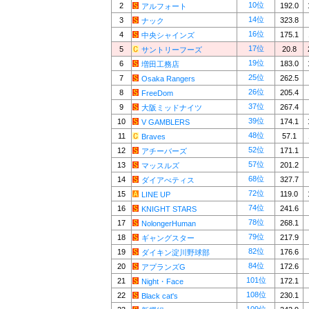
10位
2
192.0
アルフォート
14位
3
323.8
ナック
16位
4
175.1
中央シャインズ
17位
5
20.8
サントリーフーズ
19位
6
183.0
増田工務店
25位
7
262.5
Osaka Rangers
26位
8
205.4
FreeDom
37位
9
267.4
大阪ミッドナイツ
39位
10
174.1
V GAMBLERS
48位
11
57.1
Braves
52位
12
171.1
アチーバーズ
57位
13
201.2
マッスルズ
68位
14
327.7
ダイアべティス
72位
15
119.0
LINE UP
74位
16
241.6
KNIGHT STARS
78位
17
268.1
NolongerHuman
79位
18
217.9
ギャングスター
82位
19
176.6
ダイキン淀川野球部
84位
20
172.6
アプランズG
101位
21
172.1
Night・Face
108位
22
230.1
Black cat's