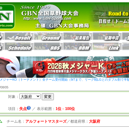
26秋メジャーKO（トーナメント）全チーム受付開始（9/7まで、リーグ戦LGとのダブル割で半
8/05
対象：
項目：
失点
／
表示範囲：
1位
－
100位
ム
チーム名：
アルフォートマスターズ
／
都道府県：
大阪府