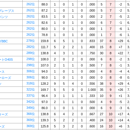
262位
88.0
1
0
1
0
.000
5
7
-2
5
262位
87.2
1
0
1
0
.000
5
7
-2
5
ブレーブス
262位
83.5
1
0
1
0
.000
2
7
-5
2
パンツ
262位
82.6
1
0
1
0
.000
6
7
-1
6
262位
80.0
1
0
1
0
.000
1
7
-6
1
262位
78.8
1
0
1
0
.000
1
7
-6
1
278位
159.8
6
5
1
0
.833
37
8
+29
6
BBC
282位
111.7
5
2
2
1
.400
15
8
+7
3
289位
138.8
4
3
1
0
.750
30
8
+22
7
298位
108.0
2
0
2
0
.000
6
8
-2
3
トO40S
298位
107.0
2
1
1
0
.500
7
8
-1
3
306位
94.0
1
0
1
0
.000
4
8
-4
4
ース
306位
90.0
1
0
1
0
.000
0
8
-8
0
ァローズ
318位
128.2
9
5
4
0
.556
38
9
+29
4
ツ
322位
169.7
5
5
0
0
1.000
35
9
+26
7
337位
96.4
3
1
1
1
.333
10
9
+1
3
342位
97.0
2
1
1
0
.500
4
9
-5
2
349位
86.0
1
0
1
0
.000
6
9
-3
6
366位
138.8
6
4
2
0
.667
27
10
+17
4
ターズ
369位
139.3
5
2
2
1
.400
24
10
+14
4
369位
125.8
5
3
2
0
.600
16
10
+6
3
ーズ