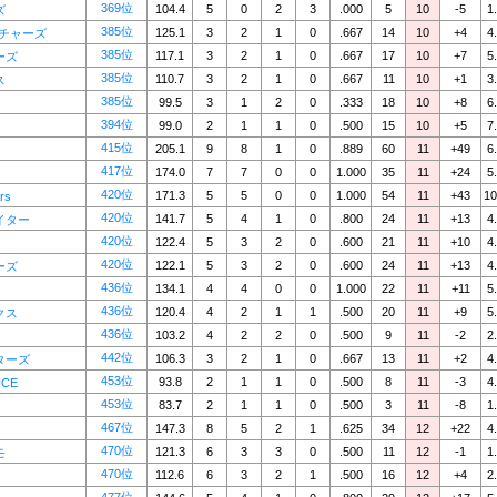
369位
104.4
5
0
2
3
.000
5
10
-5
1
ズ
385位
125.1
3
2
1
0
.667
14
10
+4
4
ンチャーズ
385位
117.1
3
2
1
0
.667
17
10
+7
5
ーズ
385位
110.7
3
2
1
0
.667
11
10
+1
3
ス
385位
99.5
3
1
2
0
.333
18
10
+8
6
394位
99.0
2
1
1
0
.500
15
10
+5
7
415位
205.1
9
8
1
0
.889
60
11
+49
6
417位
174.0
7
7
0
0
1.000
35
11
+24
5
420位
171.3
5
5
0
0
1.000
54
11
+43
10
rs
420位
141.7
5
4
1
0
.800
24
11
+13
4
イター
420位
122.4
5
3
2
0
.600
21
11
+10
4
420位
122.1
5
3
2
0
.600
24
11
+13
4
ーズ
436位
134.1
4
4
0
0
1.000
22
11
+11
5
436位
120.4
4
2
1
1
.500
20
11
+9
5
クス
436位
103.2
4
2
2
0
.500
9
11
-2
2
442位
106.3
3
2
1
0
.667
13
11
+2
4
ターズ
453位
93.8
2
1
1
0
.500
8
11
-3
4
CE
453位
83.7
2
1
1
0
.500
3
11
-8
1
467位
147.3
8
5
2
1
.625
34
12
+22
4
470位
121.3
6
3
3
0
.500
11
12
-1
1
モ
470位
112.6
6
3
2
1
.500
16
12
+4
2