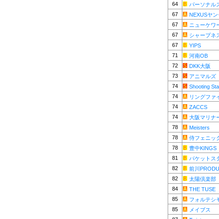
64
パーソナル
67
NEXUSヤ
67
ニューケワ
67
シャープネ
67
YIPS
71
河南OB
72
DKK大阪
73
アニマルズ
74
Shooting Sta
74
リングファ
74
ZACCS
74
大阪マリナ
78
Meisters
78
侍フェニッ
78
豊中KINGS
81
パケットス
82
前川PRODU
82
太陽倶楽部
84
THE TUSE
85
フォルテシ
85
メイブス