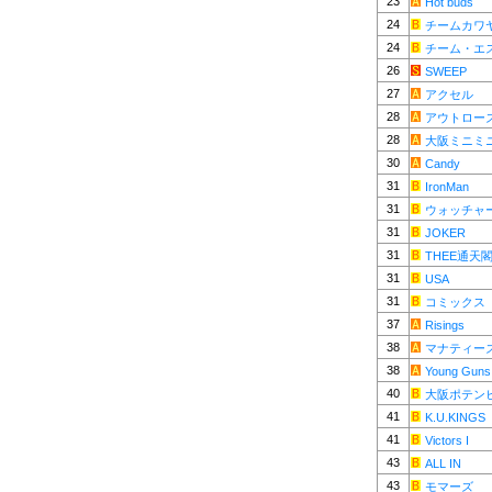
23
Hot buds
24
チームカワ
24
チーム・エ
26
SWEEP
27
アクセル
28
アウトロー
28
大阪ミニミ
30
Candy
31
IronMan
31
ウォッチャ
31
JOKER
31
THEE通天
31
USA
31
コミックス
37
Risings
38
マナティー
38
Young Guns
40
大阪ポテン
41
K.U.KINGS
41
Victors I
43
ALL IN
43
モマーズ