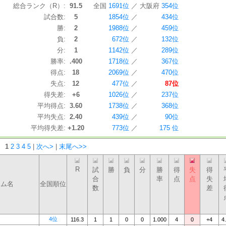
総合ランク（R）:
91.5
全国
1691位
／
大阪府
354位
試合数:
5
1854位
／
434位
勝:
2
1988位
／
459位
負:
2
672位
／
132位
分:
1
1142位
／
289位
勝率:
.400
1718位
／
367位
得点:
18
2069位
／
470位
失点:
12
477位
／
87位
得失差:
+6
1026位
／
237位
平均得点:
3.60
1738位
／
368位
平均失点:
2.40
439位
／
90位
平均得失差:
+1.20
773位
／
175 位
：
1
2
3
4
5
|
次へ>
|
末尾へ>>
R
試
勝
負
分
勝
得
失
得
合
率
点
点
失
ーム名
全国順位
数
差
4位
116.3
1
1
0
0
1.000
4
0
+4
4