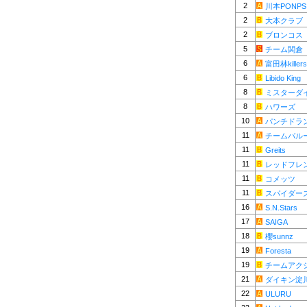
2
川本PONPS
2
大本クラブ
2
ブロンコス
5
チーム関倉
6
富田林killers
6
Libido King
8
ミスターダ
8
ハワーズ
10
パンチドラン
11
チームバル
11
Greits
11
レッドフレ
11
コメッツ
11
スパイダー
16
S.N.Stars
17
SAIGA
18
櫻sunnz
19
Foresta
19
チームアク
21
ダイキン淀
22
ULURU