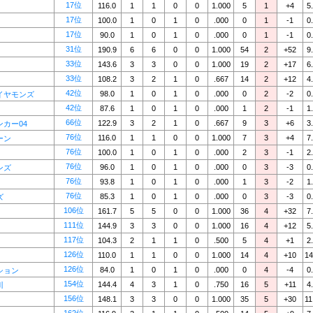
17位
116.0
1
1
0
0
1.000
5
1
+4
5
17位
100.0
1
0
1
0
.000
0
1
-1
0
17位
90.0
1
0
1
0
.000
0
1
-1
0
31位
190.9
6
6
0
0
1.000
54
2
+52
9
33位
143.6
3
3
0
0
1.000
19
2
+17
6
33位
108.2
3
2
1
0
.667
14
2
+12
4
42位
98.0
1
0
1
0
.000
0
2
-2
0
イヤモンズ
42位
87.6
1
0
1
0
.000
1
2
-1
1
66位
122.9
3
2
1
0
.667
9
3
+6
3
カー04
76位
116.0
1
1
0
0
1.000
7
3
+4
7
ーン
76位
100.0
1
0
1
0
.000
2
3
-1
2
76位
96.0
1
0
1
0
.000
0
3
-3
0
ンズ
76位
93.8
1
0
1
0
.000
1
3
-2
1
76位
85.3
1
0
1
0
.000
0
3
-3
0
ズ
106位
161.7
5
5
0
0
1.000
36
4
+32
7
111位
144.9
3
3
0
0
1.000
16
4
+12
5
117位
104.3
2
1
1
0
.500
5
4
+1
2
126位
110.0
1
1
0
0
1.000
14
4
+10
14
126位
84.0
1
0
1
0
.000
0
4
-4
0
ション
154位
144.4
4
3
1
0
.750
16
5
+11
4
川
156位
148.1
3
3
0
0
1.000
35
5
+30
11