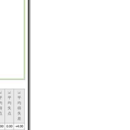
平
平
平
均
均
均
得
失
得
点
点
失
差
.00
0.00
+4.00