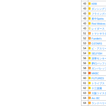
43
KRB
43
ダンシング
43
フライング
43
東中Spirits
43
Red Wolves
43
レイダース
51
トマトサラダ
52
Familet's
53
GSTARS
54
ビ・アスリー
54
SELFISH
56
浪華モンキ
56
夢幻バッフ
58
ガンバレッ
59
MKBC
60
FUTURES
61
トライブス
62
十三楽園
63
大阪ツイス
64
Arc BC
64
ランドベリ