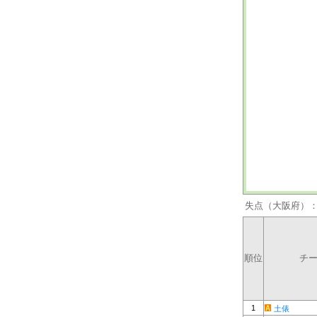
失点（大阪府）
順位
チ
1
土俵