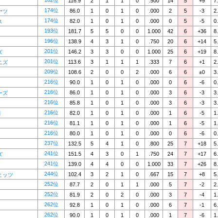
162位
116.9
2
1
1
0
.500
14
5
+9
7
174位
86.0
1
0
1
0
.000
2
5
-3
2
ヤツ
174位
82.0
1
0
1
0
.000
0
5
-5
0
ス
193位
181.7
5
5
0
0
1.000
42
6
+36
8
196位
138.9
4
3
1
0
.750
20
6
+14
5
201位
146.2
3
3
0
0
1.000
25
6
+19
8
ズ
201位
113.6
3
1
1
1
.333
7
6
+1
2
ニズ
209位
108.6
2
0
0
2
.000
6
6
±0
3
216位
90.0
1
0
1
0
.000
0
6
-6
0
216位
86.0
1
0
1
0
.000
3
6
-3
3
ーズ
216位
85.8
1
0
1
0
.000
3
6
-3
3
216位
82.0
1
0
1
0
.000
1
6
-5
1
閣
216位
81.1
1
0
1
0
.000
1
6
-5
1
216位
80.0
1
0
1
0
.000
0
6
-6
0
237位
132.5
5
4
1
0
.800
25
7
+18
5
241位
151.5
4
3
0
1
.750
24
7
+17
6
ズ
241位
139.0
4
4
0
0
1.000
33
7
+26
8
244位
102.4
3
2
1
0
.667
15
7
+8
5
ヒッツ
252位
87.7
2
0
1
1
.000
5
7
-2
2
252位
81.9
2
0
2
0
.000
3
7
-4
1
262位
92.8
1
0
1
0
.000
6
7
-1
6
262位
90.0
1
0
1
0
.000
1
7
-6
1