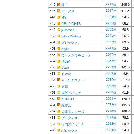
2216位
445
208.8
絆'Z
2217位
446
112.3
ロータス
2224位
447
94.6
M's
2225位
448
86.7
DEL FIGHTS
2232位
449
60.5
jeunesse
2241位
450
26.6
Silver Wolves
2242位
451
89.5
グレッグス
2246位
452
83.9
Styles
2247位
453
85.2
ガッテムカルビーズ
2252位
454
94.7
IKEYA
2253位
455
101.6
L'ash
2253位
455
9.9
TOWA
2257位
457
217.9
ギャングスター
2262位
458
74.8
黒鯛
2266位
459
41.9
大阪アパッチ
2269位
460
128.9
KONGO
2272位
461
195.3
死球会
2278位
462
108.2
大阪モンキーズ
2279位
463
78.1
ピスタチオ
2282位
464
59.0
河内タイガース
2284位
465
94.8
バロックス