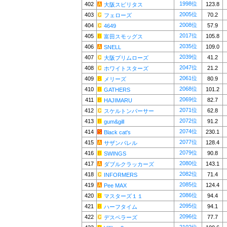
1998位
402
123.8
大阪スピリタス
2005位
403
70.2
フェローズ
2008位
404
57.9
4649
2017位
405
105.8
富田スモッグス
2035位
406
109.0
SNELL
2039位
407
41.2
大阪プリムローズ
2047位
408
21.2
ホワイトスターズ
2061位
409
80.9
メリーズ
2068位
410
101.2
GATHERS
2069位
411
82.7
HAJIMARU
2071位
412
62.8
スケルトンパーサー
2072位
413
91.2
gum&gill
2074位
414
230.1
Black cat's
2077位
415
128.4
サザンバレル
2079位
416
90.8
SWINGS
2080位
417
143.1
ダブルクラッカーズ
2082位
418
71.4
INFORMERS
2085位
419
124.4
Pee MAX
2086位
420
94.4
マスターズ１１
2095位
421
94.1
ハーフタイム
2096位
422
77.7
デスペラーズ