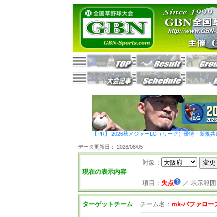
【PR】 2026秋メジャーLG（リーグ）優待・新規共
データ更新日： 2026/08/05
対象：
現在の表示内容
項目：
失点
／
表示範囲
ターゲットチーム
チーム名：
mk-バファロー