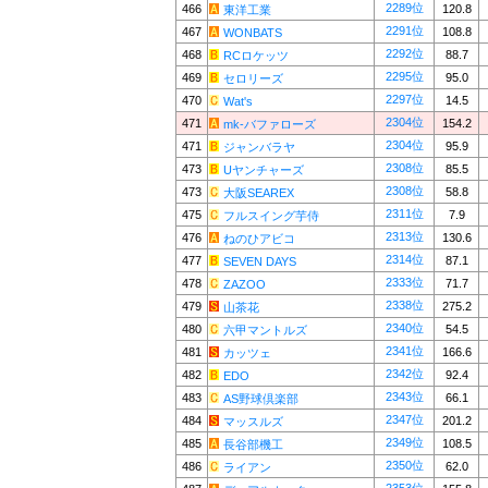
2289位
466
120.8
東洋工業
2291位
467
108.8
WONBATS
2292位
468
88.7
RCロケッツ
2295位
469
95.0
セロリーズ
2297位
470
14.5
Wat's
2304位
471
154.2
mk-バファローズ
2304位
471
95.9
ジャンバラヤ
2308位
473
85.5
Uヤンチャーズ
2308位
473
58.8
大阪SEAREX
2311位
475
7.9
フルスイング芋侍
2313位
476
130.6
ねのひアビコ
2314位
477
87.1
SEVEN DAYS
2333位
478
71.7
ZAZOO
2338位
479
275.2
山茶花
2340位
480
54.5
六甲マントルズ
2341位
481
166.6
カッツェ
2342位
482
92.4
EDO
2343位
483
66.1
AS野球倶楽部
2347位
484
201.2
マッスルズ
2349位
485
108.5
長谷部機工
2350位
486
62.0
ライアン