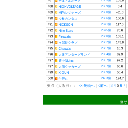
2353位
487
155.8
デュアルホーク
2359位
488
3.4
HIGHVOLTAGE
2360位
489
-61.3
MFVレジナーズ
2366位
490
130.6
今枝カンタス
2371位
491
117.0
NICKSON
2375位
492
78.6
Nine Stars
2380位
493
105.1
Firewalls
2382位
494
143.8
次郎長クラブ
2387位
495
18.3
Chapat's
2394位
496
82.9
大阪アンダーグランド
2397位
497
97.2
豊中Nights
2397位
497
66.6
大商クッカーズ
2399位
499
58.4
X-GUN
2403位
500
174.7
牛若丸
失点（大阪府）：
<<先頭へ
|
<前へ
|
3
4
5
6
7
|
当サ