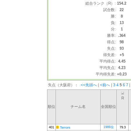
総合ランク（R）:
154.2
試合数:
22
勝:
8
負:
13
分:
1
勝率:
.364
得点:
98
失点:
93
得失差:
+5
平均得点:
4.45
平均失点:
4.23
平均得失差:
+0.23
失点（大阪府）：
<<先頭へ
|
<前へ
|
3
4
5
6
7
|
R
順位
チーム名
全国順位
1986位
401
79.3
Terrors