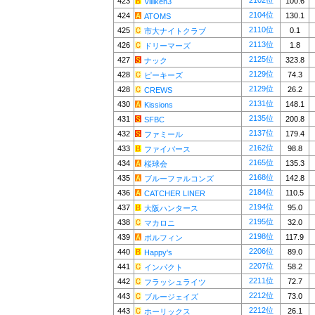
2102位
423
100.6
Villiken3
2104位
424
130.1
ATOMS
2110位
425
0.1
市大ナイトクラブ
2113位
426
1.8
ドリーマーズ
2125位
427
323.8
ナック
2129位
428
74.3
ピーキーズ
2129位
428
26.2
CREWS
2131位
430
148.1
Kissions
2135位
431
200.8
SFBC
2137位
432
179.4
ファミール
2162位
433
98.8
ファイバース
2165位
434
135.3
桜球会
2168位
435
142.8
ブルーファルコンズ
2184位
436
110.5
CATCHER LINER
2194位
437
95.0
大阪ハンタース
2195位
438
32.0
マカロニ
2198位
439
117.9
ボルフィン
2206位
440
89.0
Happy's
2207位
441
58.2
インパクト
2211位
442
72.7
フラッシュライツ
2212位
443
73.0
ブルージェイズ
2212位
443
26.1
ホーリックス