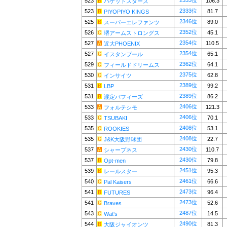
2333位
523
106.3
パケットスターズ
2333位
523
81.7
PIYOPIYO KINGS
2346位
525
89.0
スーパーエレファンツ
2352位
526
45.1
堺アームストロングス
2354位
527
110.5
近大PHOENIX
2354位
527
65.1
イスタンブール
2362位
529
64.1
フィールドドリームス
2375位
530
62.8
インサイツ
2389位
531
99.2
LBP
2389位
531
86.2
瀧定バフィーズ
2406位
533
121.3
フォルテシモ
2406位
533
70.1
TSUBAKI
2408位
535
53.1
ROOKIES
2408位
535
22.7
J&K大阪野球団
2430位
537
110.7
シャープネス
2430位
537
79.8
Opt-men
2451位
539
95.3
レールスター
2461位
540
66.6
Pal Kaisers
2473位
541
96.4
FUTURES
2473位
541
52.6
Braves
2487位
543
14.5
Wat's
2490位
544
81.3
大阪ジャイオンツ