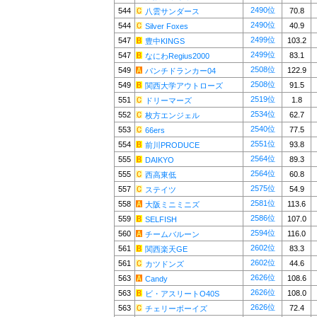
2490位
544
70.8
八雲サンダース
2490位
544
40.9
Silver Foxes
2499位
547
103.2
豊中KINGS
2499位
547
83.1
なにわRegius2000
2508位
549
122.9
パンチドランカー04
2508位
549
91.5
関西大学アウトローズ
2519位
551
1.8
ドリーマーズ
2534位
552
62.7
枚方エンジェル
2540位
553
77.5
66ers
2551位
554
93.8
前川PRODUCE
2564位
555
89.3
DAIKYO
2564位
555
60.8
西高東低
2575位
557
54.9
ステイツ
2581位
558
113.6
大阪ミニミニズ
2586位
559
107.0
SELFISH
2594位
560
116.0
チームバルーン
2602位
561
83.3
関西楽天GE
2602位
561
44.6
カツドンズ
2626位
563
108.6
Candy
2626位
563
108.0
ビ・アスリートO40S
2626位
563
72.4
チェリーボーイズ