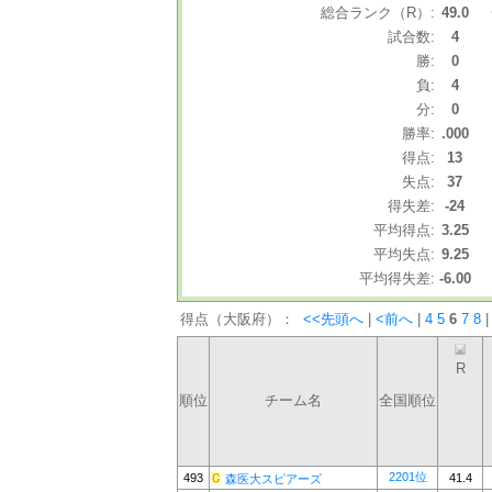
総合ランク（R）:
49.0
試合数:
4
勝:
0
負:
4
分:
0
勝率:
.000
得点:
13
失点:
37
得失差:
-24
平均得点:
3.25
平均失点:
9.25
平均得失差:
-6.00
得点（大阪府）：
<<先頭へ
|
<前へ
|
4
5
6
7
8
|
R
順位
チーム名
全国順位
2201位
493
41.4
森医大スピアーズ