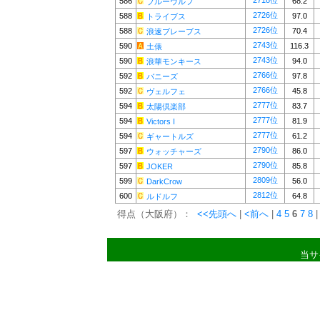
2718位
586
68.2
ブルーウルフ
2726位
588
97.0
トライブス
2726位
588
70.4
浪速ブレーブス
2743位
590
116.3
土俵
2743位
590
94.0
浪華モンキース
2766位
592
97.8
バニーズ
2766位
592
45.8
ヴェルフェ
2777位
594
83.7
太陽倶楽部
2777位
594
81.9
Victors I
2777位
594
61.2
ギャートルズ
2790位
597
86.0
ウォッチャーズ
2790位
597
85.8
JOKER
2809位
599
56.0
DarkCrow
2812位
600
64.8
ルドルフ
得点（大阪府）：
<<先頭へ
|
<前へ
|
4
5
6
7
8
|
当サ