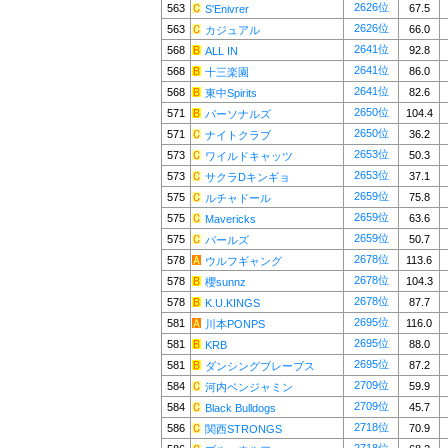
2626位
563
67.5
S'Enivrer
2626位
563
66.0
カジュアル
2641位
568
92.8
ALL IN
2641位
568
86.0
十三楽園
2641位
568
82.6
東中Spirits
2650位
571
104.4
パーソナルズ
2650位
571
36.2
ナイトクラブ
2653位
573
50.3
ワイルドキャッツ
2653位
573
37.1
サクラDキンギョ
2659位
575
75.8
ルチャドール
2659位
575
63.6
Mavericks
2659位
575
50.7
パールズ
2678位
578
113.6
ウルフギャング
2678位
578
104.3
櫻sunnz
2678位
578
87.7
K.U.KINGS
2695位
581
116.0
川本PONPS
2695位
581
88.0
KRB
2695位
581
87.2
ダンシングブレーブス
2709位
584
59.9
河内ベンジャミン
2709位
584
45.7
Black Bulldogs
2718位
586
70.9
関西STRONGS