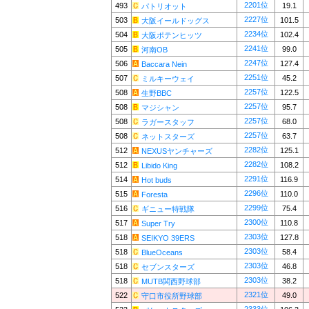
2201位
493
19.1
パトリオット
2227位
503
101.5
大阪イールドッグス
2234位
504
102.4
大阪ポテンヒッツ
2241位
505
99.0
河南OB
2247位
506
127.4
Baccara Nein
2251位
507
45.2
ミルキーウェイ
2257位
508
122.5
生野BBC
2257位
508
95.7
マジシャン
2257位
508
68.0
ラガースタッフ
2257位
508
63.7
ネットスターズ
2282位
512
125.1
NEXUSヤンチャーズ
2282位
512
108.2
Libido King
2291位
514
116.9
Hot buds
2296位
515
110.0
Foresta
2299位
516
75.4
ギニュー特戦隊
2300位
517
110.8
Super Try
2303位
518
127.8
SEIKYO 39ERS
2303位
518
58.4
BlueOceans
2303位
518
46.8
セブンスターズ
2303位
518
38.2
MUTB関西野球部
2321位
522
49.0
守口市役所野球部