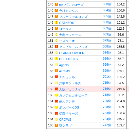
650位
145
154.2
mk-バファローズ
654位
146
130.6
今枝カンタス
655位
147
142.8
ブルーファルコンズ
658位
148
101.2
GATHERS
663位
149
112.3
ロータス
663位
149
66.6
大商クッカーズ
679位
151
78.1
ピスタチオ
688位
152
235.5
アンビリーバブルズ
694位
153
25.1
CLAMCHOWDER
696位
154
86.7
DEL FIGHTS
696位
154
64.2
Agents
699位
156
130.1
ATOMS
701位
157
196.2
ナチュラル
715位
158
54.5
六甲マントルズ
716位
159
219.6
大阪バカラナイン
718位
160
85.2
ガッテムカルビーズ
720位
161
204.8
産大ランチ
728位
162
89.9
ボンバーKIDS
733位
163
180.4
初森ベマーズ
734位
164
-25.9
CROWS
742位
165
159.7
葵クラブ