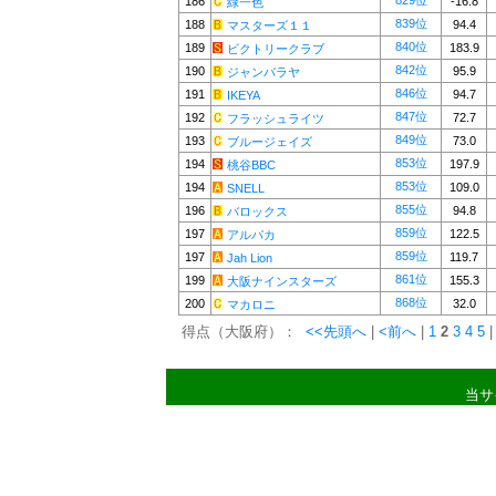
829位
186
-16.8
緑一色
839位
188
94.4
マスターズ１１
840位
189
183.9
ビクトリークラブ
842位
190
95.9
ジャンバラヤ
846位
191
94.7
IKEYA
847位
192
72.7
フラッシュライツ
849位
193
73.0
ブルージェイズ
853位
194
197.9
桃谷BBC
853位
194
109.0
SNELL
855位
196
94.8
バロックス
859位
197
122.5
アルパカ
859位
197
119.7
Jah Lion
861位
199
155.3
大阪ナインスターズ
868位
200
32.0
マカロニ
得点（大阪府）：
<<先頭へ
|
<前へ
|
1
2
3
4
5
|
当サ