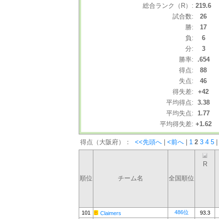
総合ランク（R）:
219.6
試合数:
26
勝:
17
負:
6
分:
3
勝率:
.654
得点:
88
失点:
46
得失差:
+42
平均得点:
3.38
平均失点:
1.77
平均得失差:
+1.62
得点（大阪府）：
<<先頭へ
|
<前へ
|
1
2
3
4
5
|
R
順位
チーム名
全国順位
486位
101
93.3
Claimers