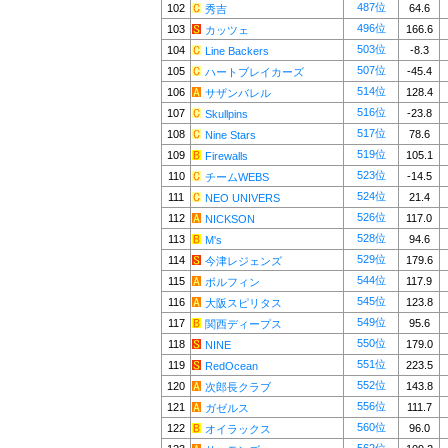
487位
102
64.6
秀吉
496位
103
166.6
カッツェ
503位
104
-8.3
Line Backers
507位
105
-45.4
ハートブレイカーズ
514位
106
128.4
サザンバレル
516位
107
-23.8
Skullpins
517位
108
78.6
Nine Stars
519位
109
105.1
Firewalls
523位
110
-14.5
チームWEBS
524位
111
21.4
NEO UNIVERS
526位
112
117.0
NICKSON
528位
113
94.6
M's
529位
114
179.6
今津レジェンズ
544位
115
117.9
ボルフィン
545位
116
123.8
大阪スピリタス
549位
117
95.6
関西ディープス
550位
118
179.0
NINE
551位
119
223.5
RedOcean
552位
120
143.8
次郎長クラブ
556位
121
111.7
ガゼルス
560位
122
96.0
オイラックス