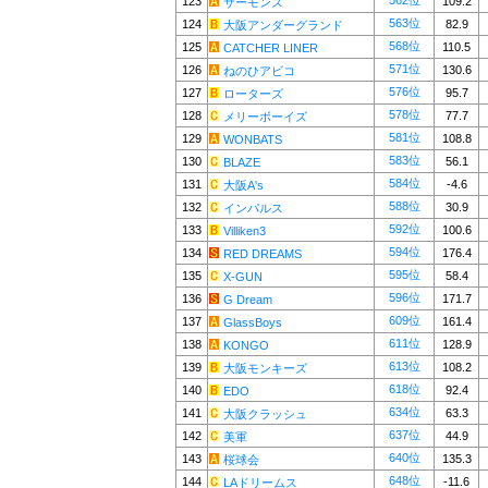
562位
123
109.2
サーモンズ
563位
124
82.9
大阪アンダーグランド
568位
125
110.5
CATCHER LINER
571位
126
130.6
ねのひアビコ
576位
127
95.7
ローターズ
578位
128
77.7
メリーボーイズ
581位
129
108.8
WONBATS
583位
130
56.1
BLAZE
584位
131
-4.6
大阪A's
588位
132
30.9
インパルス
592位
133
100.6
Villiken3
594位
134
176.4
RED DREAMS
595位
135
58.4
X-GUN
596位
136
171.7
G Dream
609位
137
161.4
GlassBoys
611位
138
128.9
KONGO
613位
139
108.2
大阪モンキーズ
618位
140
92.4
EDO
634位
141
63.3
大阪クラッシュ
637位
142
44.9
美軍
640位
143
135.3
桜球会
648位
144
-11.6
LAドリームス