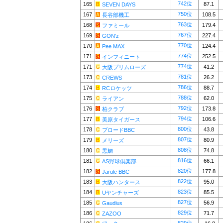
742位
165
87.1
SEVEN DAYS
750位
167
108.5
長谷部機工
763位
168
179.4
ファミール
767位
169
227.4
GON'z
770位
170
124.4
Pee MAX
774位
171
252.5
インフィニート
774位
171
41.2
大阪プリムローズ
781位
173
26.2
CREWS
786位
174
88.7
RCロケッツ
788位
175
62.0
ライアン
792位
176
173.8
柏クラブ
794位
177
106.6
美原タイガース
800位
178
43.8
ブロードBBC
807位
179
80.9
メリーズ
808位
180
74.8
黒鯛
816位
181
66.1
AS野球倶楽部
820位
182
177.8
Jarule BBC
822位
183
95.0
大阪ハンタース
823位
184
85.5
Uヤンチャーズ
827位
185
56.9
Gaudius
829位
186
71.7
ZAZOO