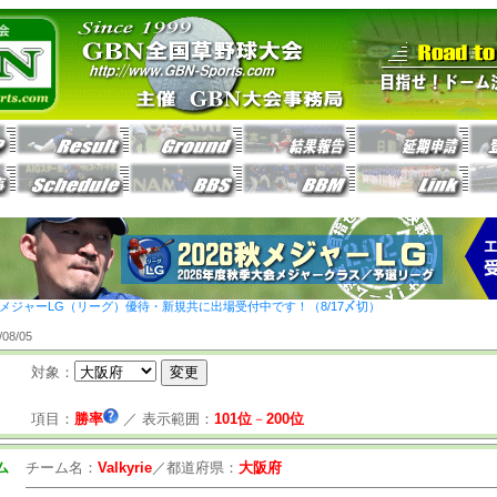
26秋メジャーLG（リーグ）優待・新規共に出場受付中です！（8/17〆切）
8/05
対象：
項目：
勝率
／
表示範囲：
101位
－
200位
ム
チーム名：
Valkyrie
／
都道府県：
大阪府