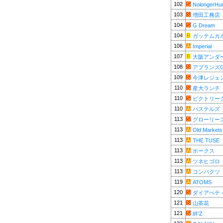
102
NolongerHu
103
増田工務店
104
G Dream
104
ガッテムカ
106
Imperial
107
大阪アンダ
108
アプランズ
109
今津レジェ
110
産大ランチ
110
ビクトリー
110
パステルズ
113
グローリー
113
Old Markets
113
THE TUSE
113
ホークス
113
ツネヒゴロ
113
コンパクツ
119
ATOMS
120
ダイアべテ
121
山茶花
121
絆'Z