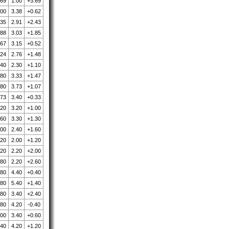
.69
1.00
+3.69
.00
3.38
+0.62
.35
2.91
+2.43
.88
3.03
+1.85
.67
3.15
+0.52
.24
2.76
+1.48
.40
2.30
+1.10
.80
3.33
+1.47
.80
3.73
+1.07
.73
3.40
+0.33
.20
3.20
+1.00
.60
3.30
+1.30
.00
2.40
+1.60
.20
2.00
+1.20
.20
2.20
+2.00
.80
2.20
+2.60
.80
4.40
+0.40
.80
5.40
+1.40
.80
3.40
+2.40
.80
4.20
-0.40
.00
3.40
+0.60
.40
4.20
+1.20