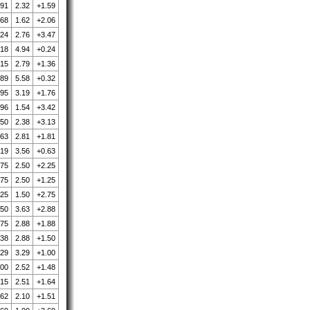
.91
2.32
+1.59
.68
1.62
+2.06
.24
2.76
+3.47
.18
4.94
+0.24
.15
2.79
+1.36
.89
5.58
+0.32
.95
3.19
+1.76
.96
1.54
+3.42
.50
2.38
+3.13
.63
2.81
+1.81
.19
3.56
+0.63
.75
2.50
+2.25
.75
2.50
+1.25
.25
1.50
+2.75
.50
3.63
+2.88
.75
2.88
+1.88
.38
2.88
+1.50
.29
3.29
+1.00
.00
2.52
+1.48
.15
2.51
+1.64
.62
2.10
+1.51