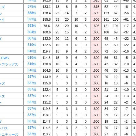
575位
142.6
13
8
3
2
.615
61
13
+48
4
575位
133.1
13
8
5
0
.615
52
44
+8
4
ーズ
588位
128.4
23
14
7
2
.609
123
67
+56
5
ル
593位
155.8
33
20
10
3
.606
161
100
+61
4
ーク
593位
78.6
33
20
10
3
.606
121
104
+17
3
604位
100.6
25
15
8
2
.600
106
69
+37
4
607位
132.0
20
12
6
2
.600
68
46
+22
3
ズ
610位
122.5
15
9
6
0
.600
72
50
+22
4
610位
119.7
15
9
4
2
.600
72
56
+16
4
610位
114.3
15
9
6
0
.600
56
51
+5
3
LOWS
616位
130.8
10
6
4
0
.600
42
32
+10
4
ンフラッグス
616位
104.5
10
6
4
0
.600
46
33
+13
4
637位
143.9
5
3
1
1
.600
20
12
+8
4
637位
125.8
5
3
2
0
.600
16
10
+6
3
ーズ
637位
122.4
5
3
2
0
.600
21
11
+10
4
637位
122.1
5
3
2
0
.600
24
11
+13
4
ーズ
637位
121.2
5
3
2
0
.600
24
22
+2
4
ー
637位
119.8
5
3
1
1
.600
34
27
+7
6
637位
118.0
5
3
2
0
.600
29
17
+12
5
637位
114.7
5
3
2
0
.600
19
21
-2
3
ズ
637位
114.5
5
3
2
0
.600
20
17
+3
4
トバス
637位
113.7
5
3
2
0
.600
27
21
+6
5
ィニティーズ