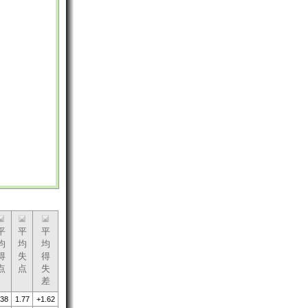
平
平
平
均
均
均
得
失
得
点
点
失
差
.38
1.77
+1.62