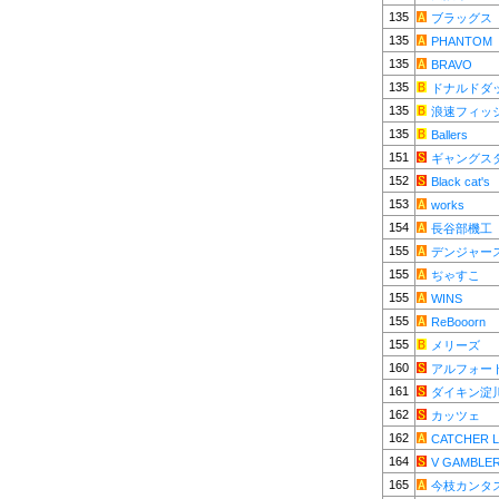
135
ブラッグス
135
PHANTOM
135
BRAVO
135
ドナルドダ
135
浪速フィッ
135
Ballers
151
ギャングス
152
Black cat's
153
works
154
長谷部機工
155
デンジャー
155
ぢゃすこ
155
WINS
155
ReBooorn
155
メリーズ
160
アルフォー
161
ダイキン淀
162
カッツェ
162
CATCHER L
164
V GAMBLE
165
今枝カンタ