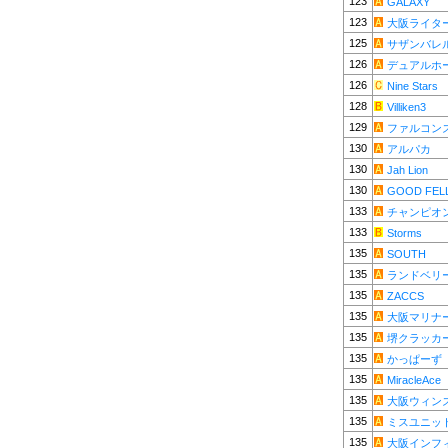
123
GALAXY
123
大阪ライタ
125
サザンバレ
126
デュアルホ
126
Nine Stars
128
Villiken3
129
ファルコン
130
アルパカ
130
Jah Lion
130
GOOD FEL
133
チャンピオ
133
Storms
135
SOUTH
135
ランドベリ
135
ZACCS
135
大阪マリナ
135
堺クラッカ
135
かっぱーず
135
MiracleAce
135
大阪ウィン
135
ミスユニッ
135
大阪インフ