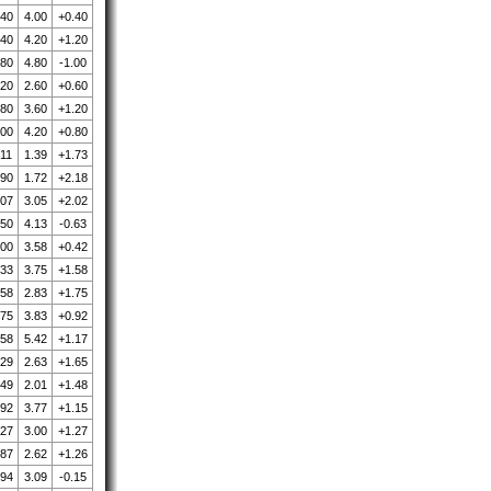
.40
4.00
+0.40
.40
4.20
+1.20
.80
4.80
-1.00
.20
2.60
+0.60
.80
3.60
+1.20
.00
4.20
+0.80
.11
1.39
+1.73
.90
1.72
+2.18
.07
3.05
+2.02
.50
4.13
-0.63
.00
3.58
+0.42
.33
3.75
+1.58
.58
2.83
+1.75
.75
3.83
+0.92
.58
5.42
+1.17
.29
2.63
+1.65
.49
2.01
+1.48
.92
3.77
+1.15
.27
3.00
+1.27
.87
2.62
+1.26
.94
3.09
-0.15