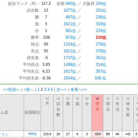
総合ランク（R）:
117.2
全国
940位
／
大阪府
204位
試合数:
13
1077位
／
251位
勝:
7
997位
／
236位
負:
5
1621位
／
319位
分:
1
961位
／
233位
勝率:
.538
973位
／
210位
得点:
50
1154位
／
276位
失点:
55
1911位
／
378位
得失差:
-5
1737位
／
362位
平均得点:
3.85
1499位
／
314位
平均失点:
4.23
1617位
／
357位
平均得失差:
-0.38
1554位
／
338 位
：
<<先頭へ
|
<前へ
|
1
2
3
4
5
|
次へ>
|
末尾へ>>
R
試
勝
負
分
勝
得
失
得
合
率
点
点
失
ーム名
全国順位
数
差
488位
219.6
26
17
6
3
.654
88
46
+42
3
ナイン