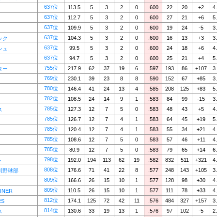
637位
113.5
5
3
2
0
.600
22
20
+2
4
637位
112.7
5
3
2
0
.600
27
21
+6
5
637位
109.9
5
3
2
0
.600
19
24
-5
3
637位
104.3
5
3
2
0
.600
16
13
+3
3
ック
637位
99.5
5
3
2
0
.600
24
18
+6
4
シュ
637位
94.7
5
3
2
0
.600
25
21
+4
5
755位
217.9
62
37
19
6
.597
193
86
+107
3
ター
769位
230.1
39
23
8
8
.590
152
67
+85
3
780位
146.4
41
24
13
4
.585
208
125
+83
5
782位
108.5
24
14
9
1
.583
84
99
-15
3
785位
127.3
12
7
5
0
.583
48
43
+5
4
ス
785位
126.7
12
7
4
1
.583
64
45
+19
5
785位
120.4
12
7
4
1
.583
55
34
+21
4
785位
108.6
12
7
5
0
.583
57
46
+11
4
785位
80.9
12
7
5
0
.583
79
65
+14
6
798位
192.0
194
113
62
19
.582
832
511
+321
4
ト
808位
176.6
71
41
22
8
.577
248
143
+105
3
川野球部
809位
166.6
26
15
10
1
.577
128
98
+30
4
809位
110.5
26
15
10
1
.577
111
78
+33
4
INER
812位
174.1
125
72
42
11
.576
484
327
+157
3
RS
814位
130.6
33
19
13
1
.576
97
102
-5
2
ス