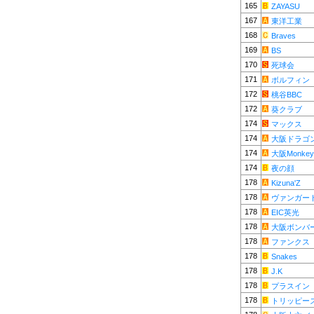
165
ZAYASU
167
東洋工業
168
Braves
169
BS
170
死球会
171
ボルフィン
172
桃谷BBC
172
葵クラブ
174
マックス
174
大阪ドラゴ
174
大阪Monkey
174
夜の顔
178
Kizuna'Z
178
ヴァンガード
178
EIC英光
178
大阪ボンバ
178
ファンクス
178
Snakes
178
J.K
178
プラスイン
178
トリッピー