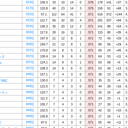
814位
106.3
33
19
14
0
.576
178
141
+37
5
817位
120.8
40
23
14
3
.575
159
91
+68
3
822位
57.1
112
64
41
7
.571
516
372
+144
4
823位
112.7
56
32
20
4
.571
291
207
+84
5
824位
195.3
35
20
12
3
.571
141
88
+53
4
826位
117.9
28
16
11
1
.571
115
80
+35
4
828位
197.9
21
12
8
1
.571
72
43
+29
3
828位
159.7
21
12
8
1
.571
85
56
+29
4
837位
170.8
14
8
5
1
.571
69
24
+45
4
837位
130.4
14
8
6
0
.571
64
53
+11
4
ンズ
837位
124.1
14
8
5
1
.571
63
58
+5
4
s
837位
108.3
14
8
6
0
.571
53
40
+13
3
849位
157.1
7
4
3
0
.571
38
13
+25
5
849位
130.0
7
4
2
1
.571
35
31
+4
5
BBC
849位
122.6
7
4
3
0
.571
44
28
+16
6
849位
120.7
7
4
3
0
.571
16
16
±0
2
ーマン
849位
111.3
7
4
2
1
.571
24
23
+1
3
849位
105.7
7
4
3
0
.571
27
26
+1
3
849位
102.5
7
4
3
0
.571
42
32
+10
6
849位
100.8
7
4
3
0
.571
17
16
+1
2
849位
87.0
7
4
3
0
.571
55
44
+11
7
ズ