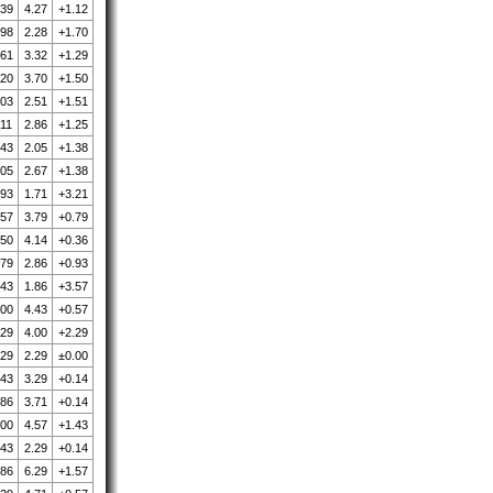
.39
4.27
+1.12
.98
2.28
+1.70
.61
3.32
+1.29
.20
3.70
+1.50
.03
2.51
+1.51
.11
2.86
+1.25
.43
2.05
+1.38
.05
2.67
+1.38
.93
1.71
+3.21
.57
3.79
+0.79
.50
4.14
+0.36
.79
2.86
+0.93
.43
1.86
+3.57
.00
4.43
+0.57
.29
4.00
+2.29
.29
2.29
±0.00
.43
3.29
+0.14
.86
3.71
+0.14
.00
4.57
+1.43
.43
2.29
+0.14
.86
6.29
+1.57