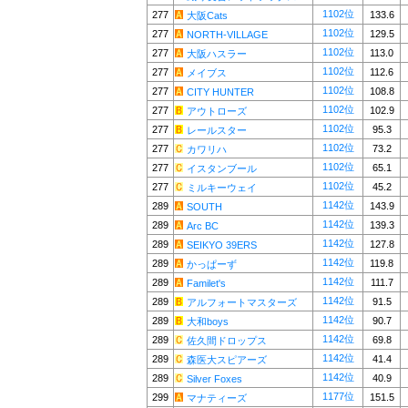
1102位
277
133.6
大阪Cats
1102位
277
129.5
NORTH-VILLAGE
1102位
277
113.0
大阪ハスラー
1102位
277
112.6
メイブス
1102位
277
108.8
CITY HUNTER
1102位
277
102.9
アウトローズ
1102位
277
95.3
レールスター
1102位
277
73.2
カワリハ
1102位
277
65.1
イスタンブール
1102位
277
45.2
ミルキーウェイ
1142位
289
143.9
SOUTH
1142位
289
139.3
Arc BC
1142位
289
127.8
SEIKYO 39ERS
1142位
289
119.8
かっぱーず
1142位
289
111.7
Familet's
1142位
289
91.5
アルフォートマスターズ
1142位
289
90.7
大和boys
1142位
289
69.8
佐久間ドロップス
1142位
289
41.4
森医大スピアーズ
1142位
289
40.9
Silver Foxes
1177位
299
151.5
マナティーズ