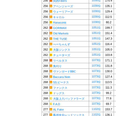
1030位
256
175.4
関西Fibers
1030位
256
135.1
アベンジャーズ
1030位
256
129.4
ウォーリアーズ
1030位
256
112.5
キャロル
1030位
256
80.2
Hanasonic
1051位
262
199.7
GORIMAX
1051位
262
151.4
Old Markets
1051位
262
147.3
THE TUSE
1051位
262
116.4
べーちゃんず
1051位
262
105.0
大阪ジンクス
1051位
262
103.8
チューターズ
1073位
268
171.1
リベルタス
1073位
268
131.8
角刈り
1073位
268
130.0
ヴァンガードBBC
1073位
268
127.4
Baccara Nein
1073位
268
113.5
SS.ビーナス
1073位
268
111.3
ファンクス
1073位
268
99.2
ドッグス
1073位
268
77.8
大阪上六バッファラーズ
1073位
268
69.7
F.A.D
1102位
277
153.7
AL Fake
1102位
277
136.1
鳳球友会レッドソックス