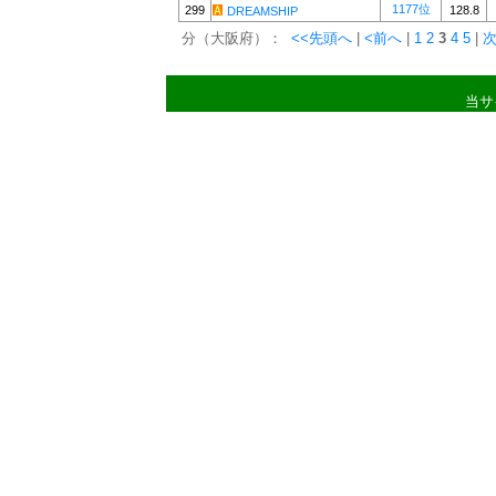
1177位
299
128.8
DREAMSHIP
分（大阪府）：
<<先頭へ
|
<前へ
|
1
2
3
4
5
|
次
当サ