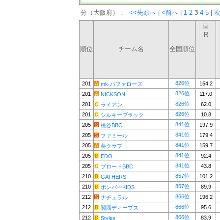
分（大阪府）：
<<先頭へ
|
<前へ
|
1
2
3
4
5
|
次
R
順位
チーム名
全国順位
826位
201
154.2
mk-バファローズ
826位
201
117.0
NICKSON
826位
201
62.0
ライアン
826位
201
10.8
シルキーブラック
841位
205
197.9
桃谷BBC
841位
205
179.4
ファミール
841位
205
159.7
葵クラブ
841位
205
92.4
EDO
841位
205
43.8
ブロードBBC
857位
210
101.2
GATHERS
857位
210
89.9
ボンバーKIDS
866位
212
196.2
ナチュラル
866位
212
95.6
関西ディープス
866位
212
83.9
Styles