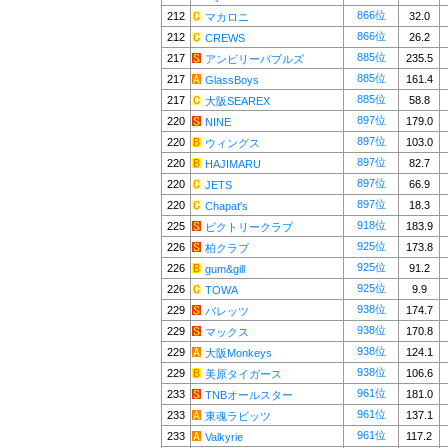
866位
212
32.0
マカロニ
866位
212
26.2
CREWS
885位
217
235.5
アンビリーバブルズ
885位
217
161.4
GlassBoys
885位
217
58.8
大阪SEAREX
897位
220
179.0
NINE
897位
220
103.0
ウィングス
897位
220
82.7
HAJIMARU
897位
220
66.9
JETS
897位
220
18.3
Chapat's
918位
225
183.9
ビクトリークラブ
925位
226
173.8
柏クラブ
925位
226
91.2
gum&gill
925位
226
9.9
TOWA
938位
229
174.7
バレッツ
938位
229
170.8
マックス
938位
229
124.1
大阪Monkeys
938位
229
106.6
美原タイガース
961位
233
181.0
TNBオールスター
961位
233
137.1
東魂ラビッツ
961位
233
117.2
Valkyrie