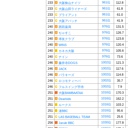
961位
233
112.8
大阪狭山ナイツ
961位
233
61.8
大阪山田ライナーズ
961位
233
61.0
ブライアント
961位
233
41.9
大阪アパッチ
976位
240
131.5
西田薬局
976位
240
126.7
ぢゃすこ
976位
240
123.8
球友クラブ
976位
240
120.4
WINS
976位
240
105.6
カネカ大阪
976位
240
73.6
ナイン
1002位
246
121.3
藤井寺DOGS
1002位
246
117.6
JACK
1002位
246
114.8
パラキーズ
1002位
246
35.7
ロコモティーバ
1002位
246
7.9
フルスイング芋侍
1016位
251
170.3
大阪BAMBAATAA
1016位
251
162.2
Dearkids
1016位
251
103.2
ルークス
1016位
251
95.6
渚BBC
1016位
251
25.6
LAS BASEBALL TEAM
1030位
256
177.8
Jarule BBC