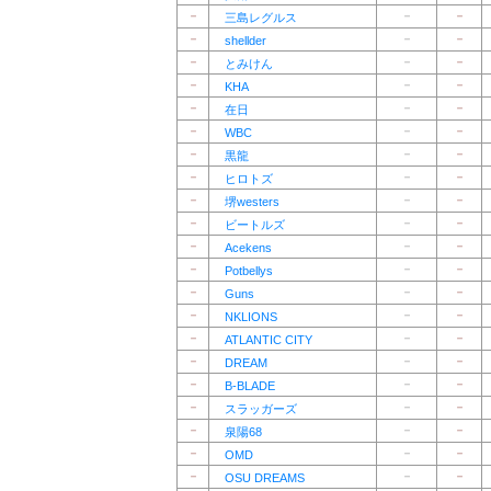
－
－
－
三島レグルス
－
－
－
shellder
－
－
－
とみけん
－
－
－
KHA
－
－
－
在日
－
－
－
WBC
－
－
－
黒龍
－
－
－
ヒロトズ
－
－
－
堺westers
－
－
－
ビートルズ
－
－
－
Acekens
－
－
－
Potbellys
－
－
－
Guns
－
－
－
NKLIONS
－
－
－
ATLANTIC CITY
－
－
－
DREAM
－
－
－
B-BLADE
－
－
－
スラッガーズ
－
－
－
泉陽68
－
－
－
OMD
－
－
－
OSU DREAMS