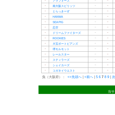
－
－
－
アラフォーズ
－
－
－
南大阪スピリッツ
－
－
－
とらっきーず
－
－
－
HANWA
－
－
－
SEA PIG
－
－
－
忍空
－
－
－
ドリームファイターズ
－
－
－
ROOKIES
－
－
－
大宝ポートピアンズ
－
－
－
堺モルモット
－
－
－
レールスター
－
－
－
スティラーズ
－
－
－
シェイカーズ
－
－
－
コガネイウエスト
負（大阪府）：
<<先頭へ
|
<前へ
|
5
6
7
8
9
|
次
当サ