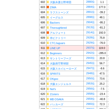
2880位
602
1.1
大阪弁護士野球団
2884位
603
177.0
ZIMA
2891位
604
-39.2
ラフストーンズ
2898位
605
48.1
イーグルス
2904位
606
-95.2
Backers
2913位
607
-81.2
Thoroughbred
2914位
608
192.0
アルフォート
2928位
609
75.8
侍ビクトリー
2929位
610
-76.0
CTCJaguars
2937位
611
119.0
LINE UP
2942位
612
-285.0
Beginners
2943位
613
20.8
サントリーフーズ
2945位
614
56.7
大阪府庁野球部
2947位
615
-8.6
大阪スカイヒーローズ
2948位
616
47.5
SPIRITS
2950位
617
73.6
OKgoo
2953位
618
25.2
大阪エンジェルス
2956位
619
-7.5
Net's
2958位
620
-23.4
21sters
2959位
621
-40.8
MB OSAKA
2965位
622
72.3
バッカーズ