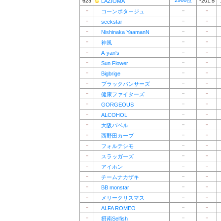
2966位
623
-201.5
LAZIOMA
－
－
－
コーンポタージュ
－
－
－
seekstar
－
－
－
Nishinaka YaamanN
－
－
－
神風
－
－
－
A-yan's
－
－
－
Sun Flower
－
－
－
Bigbrige
－
－
－
ブラックパンサーズ
－
－
－
健康ファイターズ
－
－
－
GORGEOUS
－
－
－
ALCOHOL
－
－
－
大阪バベル
－
－
－
西野田カープ
－
－
－
フォルテシモ
－
－
－
スラッガーズ
－
－
－
アイホン
－
－
－
チームナカザキ
－
－
－
BB monstar
－
－
－
メリークリスマス
－
－
－
ALFA ROMEO
－
－
－
摂南Selfish