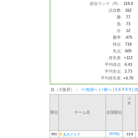
総合ランク（R）:
119.0
試合数:
162
勝:
77
負:
73
分:
12
勝率:
.475
得点:
718
失点:
605
得失差:
+113
平均得点:
4.43
平均失点:
3.73
平均得失差:
+0.70
負（大阪府）：
<<先頭へ
|
<前へ
|
5
6
7
8
9
|
次
R
順位
チーム名
全国順位
2878位
601
-13.6
丸大クラブ