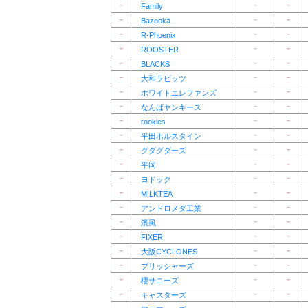
－
－
－
Family
－
－
－
Bazooka
－
－
－
R-Phoenix
－
－
－
ROOSTER
－
－
－
BLACKS
－
－
－
大和ラビッツ
－
－
－
ホワイトエレファンズ
－
－
－
なんばヤンキース
－
－
－
rookies
－
－
－
平田ホルスタイン
－
－
－
グダグダーズ
－
－
－
平岡
－
－
－
ヨドック
－
－
－
MILKTEA
－
－
－
アンドロメダ工業
－
－
－
濱風
－
－
－
FIXER
－
－
－
大阪CYCLONES
－
－
－
プリッシャーズ
－
－
－
櫻サニーズ
－
－
－
キャスターズ