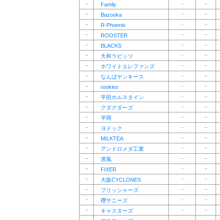
－
－
－
Family
－
－
－
Bazooka
－
－
－
R-Phoenix
－
－
－
ROOSTER
－
－
－
BLACKS
－
－
－
大和ラビッツ
－
－
－
ホワイトエレファンズ
－
－
－
なんばヤンキース
－
－
－
rookies
－
－
－
平田ホルスタイン
－
－
－
グダグダーズ
－
－
－
平岡
－
－
－
ヨドック
－
－
－
MILKTEA
－
－
－
アンドロメダ工業
－
－
－
濱風
－
－
－
FIXER
－
－
－
大阪CYCLONES
－
－
－
プリッシャーズ
－
－
－
櫻サニーズ
－
－
－
キャスターズ