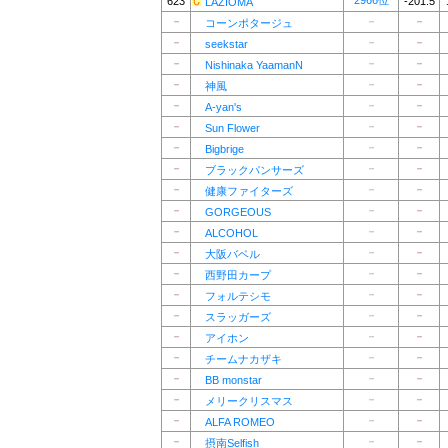
2966位
623
-201.5
LAZIOMA
－
－
－
コーンポタージュ
－
－
－
seekstar
－
－
－
Nishinaka YaamanN
－
－
－
神風
－
－
－
A-yan's
－
－
－
Sun Flower
－
－
－
Bigbrige
－
－
－
ブラックパンサーズ
－
－
－
健康ファイターズ
－
－
－
GORGEOUS
－
－
－
ALCOHOL
－
－
－
大阪バベル
－
－
－
西野田カープ
－
－
－
フォルテシモ
－
－
－
スラッガーズ
－
－
－
アイホン
－
－
－
チームナカザキ
－
－
－
BB monstar
－
－
－
メリークリスマス
－
－
－
ALFA ROMEO
－
－
－
摂南Selfish