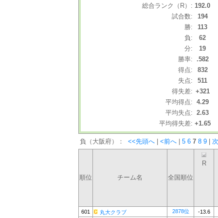
総合ランク（R）:
192.0
試合数:
194
勝:
113
負:
62
分:
19
勝率:
.582
得点:
832
失点:
511
得失差:
+321
平均得点:
4.29
平均失点:
2.63
平均得失差:
+1.65
負（大阪府）：
<<先頭へ
|
<前へ
|
5
6
7
8
9
|
次
R
順位
チーム名
全国順位
2878位
601
-13.6
丸大クラブ