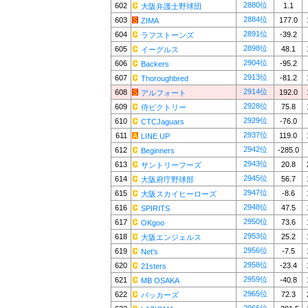
2880位
602
1.1
大阪弁護士野球団
2884位
603
177.0
ZIMA
2891位
604
-39.2
ラフストーンズ
2898位
605
48.1
イーグルス
2904位
606
-95.2
Backers
2913位
607
-81.2
Thoroughbred
2914位
608
192.0
アルフォート
2928位
609
75.8
侍ビクトリー
2929位
610
-76.0
CTCJaguars
2937位
611
119.0
LINE UP
2942位
612
-285.0
Beginners
2943位
613
20.8
サントリーフーズ
2945位
614
56.7
大阪府庁野球部
2947位
615
-8.6
大阪スカイヒーローズ
2948位
616
47.5
SPIRITS
2950位
617
73.6
OKgoo
2953位
618
25.2
大阪エンジェルス
2956位
619
-7.5
Net's
2958位
620
-23.4
21sters
2959位
621
-40.8
MB OSAKA
2965位
622
72.3
バッカーズ