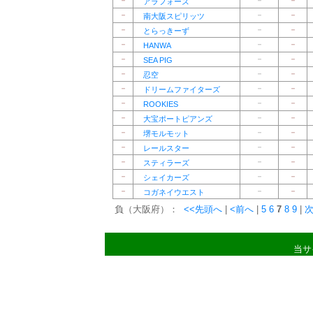
－
－
－
アラフォーズ
－
－
－
南大阪スピリッツ
－
－
－
とらっきーず
－
－
－
HANWA
－
－
－
SEA PIG
－
－
－
忍空
－
－
－
ドリームファイターズ
－
－
－
ROOKIES
－
－
－
大宝ポートピアンズ
－
－
－
堺モルモット
－
－
－
レールスター
－
－
－
スティラーズ
－
－
－
シェイカーズ
－
－
－
コガネイウエスト
負（大阪府）：
<<先頭へ
|
<前へ
|
5
6
7
8
9
|
次
当サ