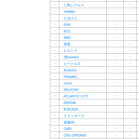
－
－
－
三島レグルス
－
－
－
shellder
－
－
－
とみけん
－
－
－
KHA
－
－
－
在日
－
－
－
WBC
－
－
－
黒龍
－
－
－
ヒロトズ
－
－
－
堺westers
－
－
－
ビートルズ
－
－
－
Acekens
－
－
－
Potbellys
－
－
－
Guns
－
－
－
NKLIONS
－
－
－
ATLANTIC CITY
－
－
－
DREAM
－
－
－
B-BLADE
－
－
－
スラッガーズ
－
－
－
泉陽68
－
－
－
OMD
－
－
－
OSU DREAMS