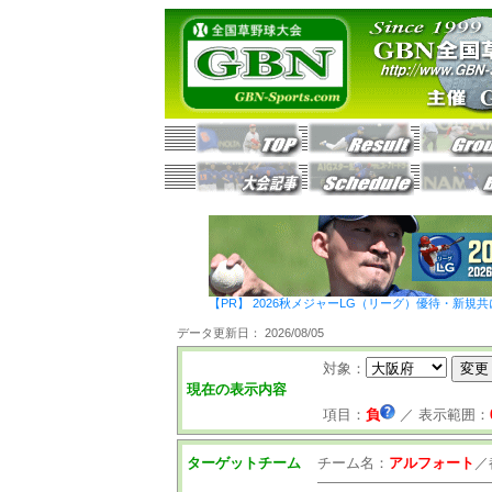
【PR】 2026秋メジャーLG（リーグ）優待・新規共
データ更新日： 2026/08/05
対象：
現在の表示内容
項目：
負
／
表示範囲：
ターゲットチーム
チーム名：
アルフォート
／