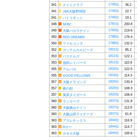
1745位
341
36.2
ナイトクラブ
1745位
341
22.7
J&K大阪野球団
1745位
341
19.1
パトリオット
1781位
348
200.8
SFBC
1783位
349
219.6
大阪バカラナイン
1788位
350
176.4
RED DREAMS
1788位
350
132.0
ファルコンズ
1801位
352
85.2
ガッテムカルビーズ
1811位
353
122.1
パステルズ
1811位
353
110.9
池田レイパーズ
1816位
355
122.5
アルパカ
1816位
355
114.3
GOOD FELLOWS
1820位
357
130.4
大阪ドラゴンズ
1820位
357
108.3
夜の顔
1820位
357
106.6
美原タイガース
1837位
360
131.8
ランカーズ
1837位
360
112.8
大阪狭山ナイツ
1837位
360
61.8
大阪山田ライナーズ
1844位
363
116.9
アスレチックス
1844位
363
114.7
Rロー
1844位
363
105.6
カネカ大阪