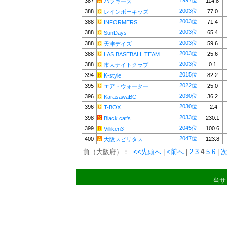
1997位
387
114.8
パラキーズ
2003位
388
77.0
レインボーキッズ
2003位
388
71.4
INFORMERS
2003位
388
65.4
SunDays
2003位
388
59.6
天津デイズ
2003位
388
25.6
LAS BASEBALL TEAM
2003位
388
0.1
市大ナイトクラブ
2015位
394
82.2
K-style
2022位
395
25.0
エア・ウォーター
2030位
396
36.2
KarasawaBC
2030位
396
-2.4
T-BOX
2033位
398
230.1
Black cat's
2045位
399
100.6
Villiken3
2047位
400
123.8
大阪スピリタス
負（大阪府）：
<<先頭へ
|
<前へ
|
2
3
4
5
6
|
次
当サ