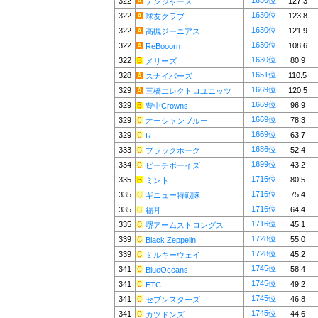
1630位
322
127.3
デンジャース
1630位
322
123.8
球友クラブ
1630位
322
121.9
高槻ジーニアス
1630位
322
108.6
ReBooorn
1630位
322
80.9
メリーズ
1651位
328
110.5
スナイパーズ
1669位
329
120.5
三橋エレクトロユニッツ
1669位
329
96.9
豊中Crowns
1669位
329
78.3
オーシャンブルー
1669位
329
63.7
R
1686位
333
52.4
ブラックホーク
1699位
334
43.2
ピーチボーイズ
1716位
335
80.5
ミント
1716位
335
75.4
ギニュー特戦隊
1716位
335
64.4
福耳
1716位
335
45.1
堺アームストロングス
1728位
339
55.0
Black Zeppelin
1728位
339
45.2
ミルキーウェイ
1745位
341
58.4
BlueOceans
1745位
341
49.2
ETC
1745位
341
46.8
セブンスターズ
1745位
341
44.6
カツドンズ