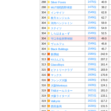
1475位
288
40.9
Silver Foxes
1475位
288
38.2
MUTB関西野球部
1549位
304
62.8
インサイツ
1549位
304
62.7
枚方エンジェル
1549位
304
59.9
河内ベンジャミン
1549位
304
54.9
ステイツ
1549位
304
52.5
しらはまぁ～ず
1549位
304
49.0
守口市役所野球部
1549位
304
45.8
ヴェルフェ
1549位
304
45.7
Black Bulldogs
1580位
312
242.9
新撰組
1590位
313
207.2
やけんども
1590位
313
161.4
GlassBoys
1598位
315
183.9
ビクトリークラブ
1609位
316
170.8
マックス
1609位
316
170.0
フレンズ大阪
1609位
316
124.1
大阪Monkeys
1621位
319
181.0
TNBオールスター
1621位
319
133.1
大阪ライターズ
1621位
319
117.2
Valkyrie
1630位
322
131.5
西田薬局