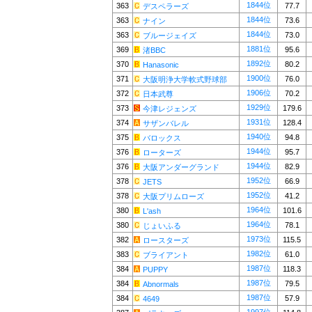
1844位
363
77.7
デスペラーズ
1844位
363
73.6
ナイン
1844位
363
73.0
ブルージェイズ
1881位
369
95.6
渚BBC
1892位
370
80.2
Hanasonic
1900位
371
76.0
大阪明浄大学軟式野球部
1906位
372
70.2
日本武尊
1929位
373
179.6
今津レジェンズ
1931位
374
128.4
サザンバレル
1940位
375
94.8
バロックス
1944位
376
95.7
ローターズ
1944位
376
82.9
大阪アンダーグランド
1952位
378
66.9
JETS
1952位
378
41.2
大阪プリムローズ
1964位
380
101.6
L'ash
1964位
380
78.1
じょいふる
1973位
382
115.5
ロースターズ
1982位
383
61.0
ブライアント
1987位
384
118.3
PUPPY
1987位
384
79.5
Abnormals
1987位
384
57.9
4649