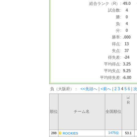
総合ランク（R）:
49.0
試合数:
4
勝:
0
負:
4
分:
0
勝率:
.000
得点:
13
失点:
37
得失差:
-24
平均得点:
3.25
平均失点:
9.25
平均得失差:
-6.00
負（大阪府）：
<<先頭へ
|
<前へ
|
2
3
4
5
6
|
次
R
順位
チーム名
全国順位
1475位
288
53.1
ROOKIES