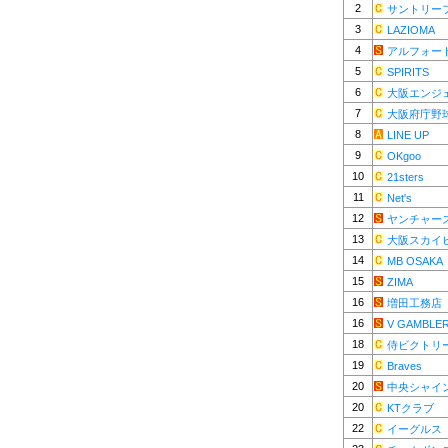
2
サントリー
3
LAZIOMA
4
アルフォー
5
SPIRITS
6
大阪エンジ
7
大阪府庁野
8
LINE UP
9
OKgoo
10
21sters
11
Net's
12
ヤンチャー
13
大阪スカイ
14
MB OSAKA
15
ZIMA
16
増田工務店
16
V GAMBLE
18
侍ビクトリ
19
Braves
20
中央シャイ
20
KTクラブ
22
イーグルス