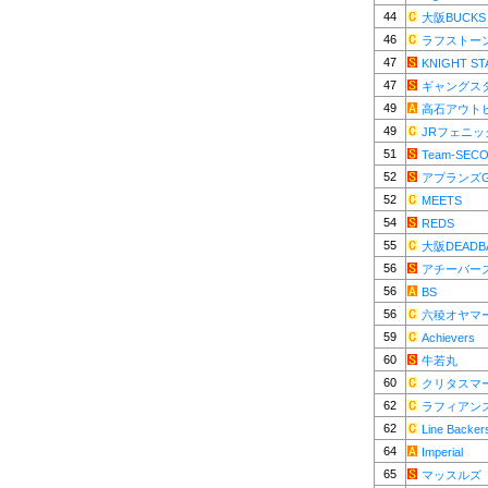
44
大阪BUCKS
46
ラフストー
47
KNIGHT ST
47
ギャングス
49
高石アウト
49
JRフェニッ
51
Team-SEC
52
アプランズ
52
MEETS
54
REDS
55
大阪DEADB
56
アチーバー
56
BS
56
六稜オヤマ
59
Achievers
60
牛若丸
60
クリタスマ
62
ラフィアン
62
Line Backer
64
Imperial
65
マッスルズ