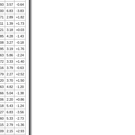
.93
3.57
-0.64
.00
6.83
-3.83
.71
2.89
+1.82
.11
1.39
+1.73
.21
3.18
+0.03
.85
4.28
-1.43
.08
3.27
-0.18
.95
3.19
+1.76
.63
5.86
-2.24
.72
3.33
+1.40
.16
3.79
-0.63
.79
2.27
+2.52
.20
3.70
+1.50
.63
4.82
-1.20
.66
5.04
-1.38
.06
2.20
+0.86
.18
5.43
-1.24
.27
6.83
-3.56
.60
5.33
-2.73
.15
2.79
+1.36
.09
2.15
+2.93