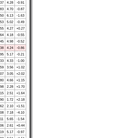
.37
4.28
-0.91
.83
4.70
-0.87
.50
6.13
-1.63
.53
5.02
-0.49
.55
4.27
+0.27
.64
4.18
-0.55
.45
4.98
-0.52
.38
4.24
-0.86
.95
5.17
-0.21
.33
4.33
-1.00
.59
3.56
+1.02
.07
3.05
+2.02
.80
4.66
+1.15
.98
2.28
+1.70
.15
2.51
+1.64
.90
1.72
+2.18
.62
2.10
+1.51
.08
7.18
-4.10
.11
5.65
-1.54
.06
2.61
+0.44
.19
5.17
-0.97