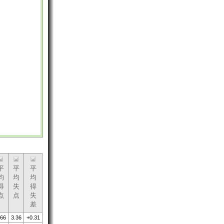
平
平
平
均
均
均
得
失
得
点
点
失
差
.66
3.36
+0.31