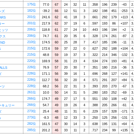
175位
77.0
67
24
32
11
.358
196
239
-43
2
182位
-39.2
66
12
51
3
.182
198
451
-253
3
ンズ
201位
241.6
62
41
18
3
.661
292
179
+113
4
ARS
201位
217.9
62
37
19
6
.597
193
86
+107
3
ター
206位
118.8
61
27
24
10
.443
196
194
+2
3
ヒッツ
206位
74.7
61
20
35
6
.328
174
261
-87
2
クス
210位
174.5
60
25
28
7
.417
185
196
-11
3
OND
215位
172.6
59
37
22
0
.627
292
188
+104
4
G
215位
48.8
59
19
37
3
.322
214
346
-132
3
220位
169.9
58
31
23
4
.534
274
193
+81
4
226位
76.9
57
20
30
7
.351
180
216
-36
3
ALLS
228位
171.1
56
39
16
1
.696
268
127
+141
4
ズ
228位
112.7
56
32
20
4
.571
291
207
+84
5
228位
68.2
56
22
31
3
.393
203
270
-67
3
ーツ
261位
10.0
50
14
31
5
.280
183
252
-69
3
266位
174.7
49
27
17
5
.551
150
108
+42
3
266位
54.7
49
19
26
4
.388
205
266
-61
4
ーキュリー
273位
25.4
48
11
31
6
.229
157
328
-171
3
ズ
273位
-8.3
48
12
33
3
.250
125
256
-131
2
s
282位
161.5
47
30
14
3
.638
195
131
+64
4
285位
201.2
46
33
11
2
.717
234
99
+135
5