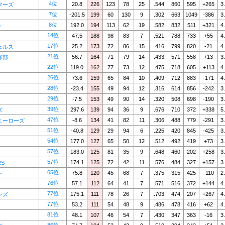
4位
20.8
226
123
78
25
.544
860
595
+265
3
フーズ
7位
-201.5
199
60
130
9
.302
663
1049
-386
3
8位
192.0
194
113
62
19
.582
832
511
+321
4
ト
14位
47.5
188
98
83
7
.521
788
733
+55
4
17位
25.2
173
72
86
15
.416
799
820
-21
4
ェルス
21位
56.7
164
71
79
14
.433
571
558
+13
3
球部
22位
119.0
162
77
73
12
.475
718
605
+113
4
26位
73.6
159
65
84
10
.409
712
883
-171
4
28位
-23.4
155
49
94
12
.316
614
856
-242
3
29位
-7.5
153
49
90
14
.320
508
698
-190
3
39位
297.6
139
94
36
9
.676
710
372
+338
5
ズ
47位
-8.6
134
41
82
11
.306
488
779
-291
3
ヒーローズ
51位
-40.8
129
29
94
6
.225
420
845
-425
3
54位
177.0
127
65
50
12
.512
492
419
+73
3
57位
183.0
125
81
35
9
.648
460
202
+258
3
57位
174.1
125
72
42
11
.576
484
327
+157
3
RS
65位
75.8
120
45
68
7
.375
315
425
-110
2
ー
76位
57.1
112
64
41
7
.571
516
372
+144
4
77位
175.1
111
78
26
7
.703
474
207
+267
4
ンズ
77位
53.2
111
54
48
9
.486
478
416
+62
4
81位
48.1
107
46
54
7
.430
347
363
-16
3