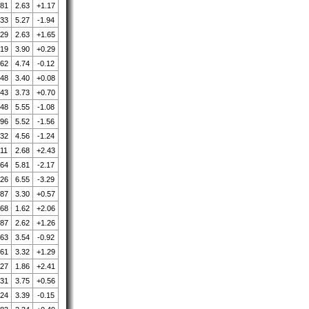
.81
2.63
+1.17
.33
5.27
-1.94
.29
2.63
+1.65
.19
3.90
+0.29
.62
4.74
-0.12
.48
3.40
+0.08
.43
3.73
+0.70
.48
5.55
-1.08
.96
5.52
-1.56
.32
4.56
-1.24
.11
2.68
+2.43
.64
5.81
-2.17
.26
6.55
-3.29
.87
3.30
+0.57
.68
1.62
+2.06
.87
2.62
+1.26
.63
3.54
-0.92
.61
3.32
+1.29
.27
1.86
+2.41
.31
3.75
+0.56
.24
3.39
-0.15