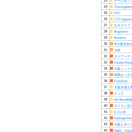
23
チームボン
24
Thoroughbr
25
STC
26
CTCJaguar
27
丸大クラブ
28
Beginners
29
Backers
30
W大阪店Brab
31
大鉄
32
ダイアべテ
32
Osaka Rang
34
大阪ミッド
35
関西おっさ
36
FreeDom
37
大阪弁護士
38
ナック
38
UK BaseBall
40
ダイキン淀
41
K-CLUB
42
NolongerHu
43
大阪たぎり
44
Night・Face