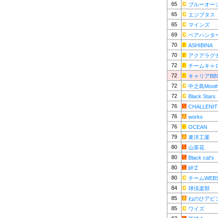
65
ブルーオー
65
エジプタス
65
マインズ
69
ベアハンタ
70
ASHIBINA
70
アクアラグ
72
チームキャ
72
キャリアBB
72
中之島Mooth
72
Black Stars
76
CHALLENI
76
works
76
OCEAN
79
東洋工業
80
山茶花
80
Black cat's
80
絆'Z
80
チームWEB
84
球倶楽部
85
ねのひアビ
85
ワイズ