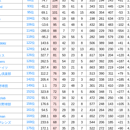
86位
74.7
104
53
42
9
.510
294
243
+51
2
ズ
93位
-81.2
102
35
61
6
.343
321
445
-124
3
ed
95位
69.1
101
41
45
15
.406
354
407
-53
3
104位
-76.0
96
19
68
9
.198
261
634
-373
2
s
106位
-13.6
95
41
48
6
.432
381
483
-102
4
114位
-285.0
88
7
77
4
.080
229
783
-554
2
118位
-95.2
85
24
56
5
.282
349
579
-230
4
122位
143.6
83
42
33
8
.506
389
348
+41
4
bitz
124位
142.4
82
37
32
13
.451
300
230
+70
3
126位
327.7
81
50
23
8
.617
324
204
+120
4
ィス
126位
262.5
81
54
22
5
.667
392
205
+187
4
ers
130位
267.4
80
53
21
6
.663
383
219
+164
4
ナイツ
135位
112.2
76
39
30
7
.513
390
311
+79
5
ん倶楽部
142位
205.4
74
49
22
3
.662
338
153
+185
4
149位
1.1
73
22
48
3
.301
251
410
-159
3
野球団
152位
323.8
72
58
9
5
.806
348
71
+277
4
152位
55.5
72
34
32
6
.472
286
250
+36
3
club
156位
176.6
71
41
22
8
.577
248
143
+105
3
川野球部
161位
54.5
70
29
39
2
.414
264
282
-18
3
164位
268.1
69
45
20
4
.652
270
160
+110
3
man
169位
233.6
68
37
28
3
.544
206
185
+21
3
フレンズ
175位
172.1
67
35
25
7
.522
272
182
+90
4