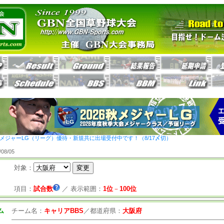
26秋メジャーLG（リーグ）優待・新規共に出場受付中です！（8/17〆切）
8/05
対象：
項目：
試合数
／
表示範囲：
1位
－
100位
ム
チーム名：
キャリアBBS
／
都道府県：
大阪府