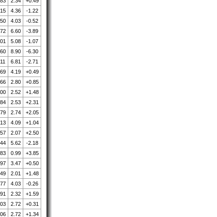
.83
2.34
+0.49
.15
4.36
-1.22
.50
4.03
-0.52
.72
6.60
-3.89
.01
5.08
-1.07
.60
8.90
-6.30
.11
6.81
-2.71
.69
4.19
+0.49
.66
2.80
+0.85
.00
2.52
+1.48
.84
2.53
+2.31
.79
2.74
+2.05
.13
4.09
+1.04
.57
2.07
+2.50
.44
5.62
-2.18
.83
0.99
+3.85
.97
3.47
+0.50
.49
2.01
+1.48
.77
4.03
-0.26
.91
2.32
+1.59
.03
2.72
+0.31
.06
2.72
+1.34