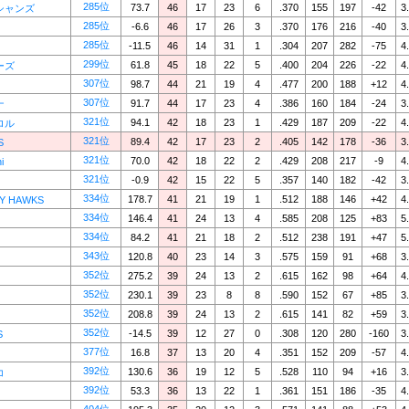
285位
73.7
46
17
23
6
.370
155
197
-42
3
シャンズ
285位
-6.6
46
17
26
3
.370
176
216
-40
3
285位
-11.5
46
14
31
1
.304
207
282
-75
4
299位
61.8
45
18
22
5
.400
204
226
-22
4
ーズ
307位
98.7
44
21
19
4
.477
200
188
+12
4
307位
91.7
44
17
23
4
.386
160
184
-24
3
ナ
321位
94.1
42
18
23
1
.429
187
209
-22
4
ロル
321位
89.4
42
17
23
2
.405
142
178
-36
3
S
321位
70.0
42
18
22
2
.429
208
217
-9
4
i
321位
-0.9
42
15
22
5
.357
140
182
-42
3
334位
178.7
41
21
19
1
.512
188
146
+42
4
TY HAWKS
334位
146.4
41
24
13
4
.585
208
125
+83
5
334位
84.2
41
21
18
2
.512
238
191
+47
5
343位
120.8
40
23
14
3
.575
159
91
+68
3
352位
275.2
39
24
13
2
.615
162
98
+64
4
352位
230.1
39
23
8
8
.590
152
67
+85
3
352位
208.8
39
24
13
2
.615
141
82
+59
3
352位
-14.5
39
12
27
0
.308
120
280
-160
3
S
377位
16.8
37
13
20
4
.351
152
209
-57
4
392位
130.6
36
19
12
5
.528
110
94
+16
3
コ
392位
53.3
36
13
22
1
.361
151
186
-35
4