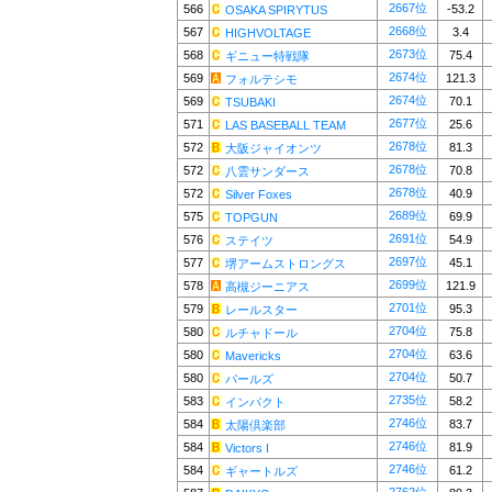
2667位
566
-53.2
OSAKA SPIRYTUS
2668位
567
3.4
HIGHVOLTAGE
2673位
568
75.4
ギニュー特戦隊
2674位
569
121.3
フォルテシモ
2674位
569
70.1
TSUBAKI
2677位
571
25.6
LAS BASEBALL TEAM
2678位
572
81.3
大阪ジャイオンツ
2678位
572
70.8
八雲サンダース
2678位
572
40.9
Silver Foxes
2689位
575
69.9
TOPGUN
2691位
576
54.9
ステイツ
2697位
577
45.1
堺アームストロングス
2699位
578
121.9
高槻ジーニアス
2701位
579
95.3
レールスター
2704位
580
75.8
ルチャドール
2704位
580
63.6
Mavericks
2704位
580
50.7
パールズ
2735位
583
58.2
インパクト
2746位
584
83.7
太陽倶楽部
2746位
584
81.9
Victors I
2746位
584
61.2
ギャートルズ