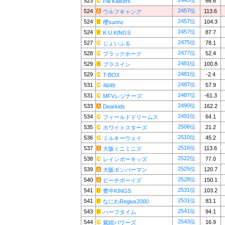
2445位
523
66.6
Pal Kaisers
2457位
524
113.6
ウルフギャング
2457位
524
104.3
櫻sunnz
2457位
524
87.7
K.U.KINGS
2475位
527
78.1
じょいふる
2477位
528
52.4
ブラックホーク
2481位
529
100.8
プラスイン
2481位
529
-2.4
T-BOX
2487位
531
57.9
4649
2487位
531
-61.3
MFVレジナーズ
2490位
533
162.2
Dearkids
2491位
534
64.1
フィールドドリームス
2506位
535
21.2
ホワイトスターズ
2510位
536
45.2
ミルキーウェイ
2516位
537
113.6
大阪ミニミニズ
2522位
538
77.0
レインボーキッズ
2525位
539
120.7
大阪ボンバーマン
2528位
540
150.1
ビーチボーイズ
2531位
541
103.2
豊中KINGS
2531位
541
83.1
なにわRegius2000
2541位
543
94.1
ハーフタイム
2543位
544
16.9
紫紺パワーズ