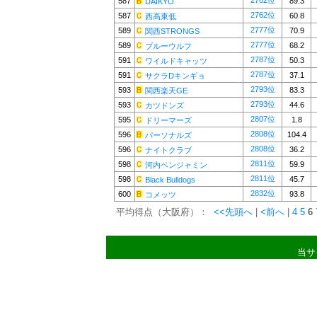
2762位
587
89.3
DAIKYO
2762位
587
60.8
西高東低
2777位
589
70.9
関西STRONGS
2777位
589
68.2
ブルーウルフ
2787位
591
50.3
ワイルドキャッツ
2787位
591
37.1
サクラDキンギョ
2793位
593
83.3
関西楽天GE
2793位
593
44.6
カツドンズ
2807位
595
1.8
ドリーマーズ
2808位
596
104.4
パーソナルズ
2808位
596
36.2
ナイトクラブ
2811位
598
59.9
河内ベンジャミン
2811位
598
45.7
Black Bulldogs
2832位
600
93.8
コメッツ
平均得点（大阪府）：
<<先頭へ
|
<前へ
|
4
5
6
当サ