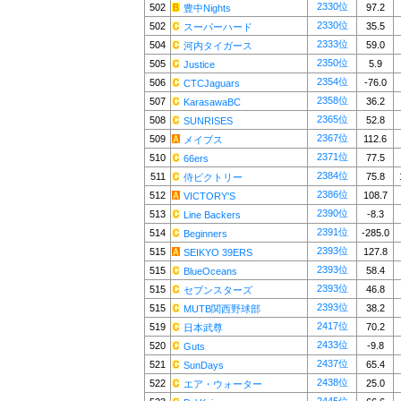
2330位
502
97.2
豊中Nights
2330位
502
35.5
スーパーハード
2333位
504
59.0
河内タイガース
2350位
505
5.9
Justice
2354位
506
-76.0
CTCJaguars
2358位
507
36.2
KarasawaBC
2365位
508
52.8
SUNRISES
2367位
509
112.6
メイブス
2371位
510
77.5
66ers
2384位
511
75.8
侍ビクトリー
2386位
512
108.7
VICTORY'S
2390位
513
-8.3
Line Backers
2391位
514
-285.0
Beginners
2393位
515
127.8
SEIKYO 39ERS
2393位
515
58.4
BlueOceans
2393位
515
46.8
セブンスターズ
2393位
515
38.2
MUTB関西野球部
2417位
519
70.2
日本武尊
2433位
520
-9.8
Guts
2437位
521
65.4
SunDays
2438位
522
25.0
エア・ウォーター