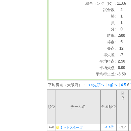
総合ランク（R）:
113.6
試合数:
2
勝:
1
負:
1
分:
0
勝率:
.500
得点:
5
失点:
12
得失差:
-7
平均得点:
2.50
平均失点:
6.00
平均得失差:
-3.50
平均得点（大阪府）：
<<先頭へ
|
<前へ
|
4
5
6
R
順位
チーム名
全国順位
2314位
498
63.7
ネットスターズ