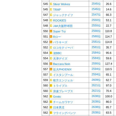
2545位
545
26.6
Silver Wolves
2545位
545
14.6
TRAP
2547位
547
66.3
ジャックナイフ
2550位
548
53.1
ROOKIES
2550位
548
22.7
J&K大阪野球団
2566位
550
110.8
Super Try
2580位
551
114.7
Rロー
2581位
552
114.8
パラキーズ
2581位
552
35.7
ロコモティーバ
2584位
554
95.6
渚BBC
2584位
554
59.6
天津デイズ
2590位
556
127.4
Baccara Nein
2594位
557
110.5
近大PHOENIX
2594位
557
65.1
イスタンブール
2609位
559
62.7
枚方エンジェル
2621位
560
97.0
トライブス
2621位
560
70.4
浪速ブレーブス
2638位
562
100.0
Greits
2638位
562
86.0
チームカワヤツ
2638位
562
85.7
日本男児
2638位
562
83.5
フライングパンツ