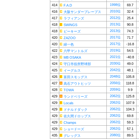
1998位
414
69.7
F.A.D
2010位
416
32.4
大阪サンダーブレーブス
2012位
417
25.4
ラフィアンズ
2013位
418
90.8
SWINGS
2013位
418
74.3
ピーキーズ
2017位
420
71.7
ZAZOO
2017位
420
-16.8
緑一色
2019位
422
54.5
六甲マントルズ
2021位
423
-40.8
MB OSAKA
2030位
424
49.0
守口市役所野球部
2042位
425
48.1
イーグルス
2048位
426
105.8
富田スモッグス
2056位
427
118.8
高石アウトヒッツ
2059位
428
9.9
TOWA
2062位
429
125.8
ランドベリーズ
2062位
429
107.9
Locals
2062位
429
104.3
ドナルドダック
2062位
429
69.8
佐久間ドロップス
2062位
429
59.3
Champs
2062位
429
57.1
ショードーズ
2080位
435
89.5
グレッグス