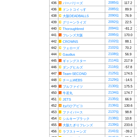
2085位
436
117.2
バーバリーズ
2085位
436
89.9
ドントコイっす
2090位
438
76.9
大阪DEADBALLS
2092位
439
22.5
グリーンライズ
2094位
440
-81.2
Thoroughbred
2095位
441
170.0
フレンズ大阪
2102位
442
88.1
CROWNS
2102位
442
70.2
フェローズ
2108位
444
56.9
Gaudius
2114位
445
217.9
ギャングスター
2116位
446
-57.8
ダングヒルズ
2125位
447
174.5
Team-SECOND
2129位
448
-14.5
チームWEBS
2130位
449
175.5
ブルファイツ
2134位
450
174.7
牛若丸
2135位
451
66.9
JETS
2136位
452
130.6
ねのひアビコ
2137位
453
98.8
ファイバース
2138位
454
10.8
シルキーブラック
2139位
455
233.6
大阪たぎりフレンズ
2141位
456
-39.2
ラフストーンズ