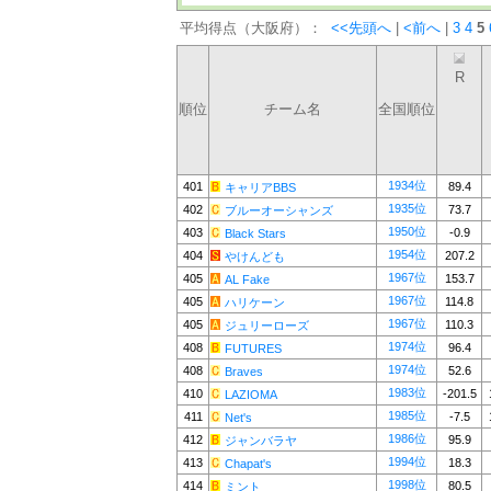
平均得点（大阪府）：
<<先頭へ
|
<前へ
|
3
4
5
R
順位
チーム名
全国順位
1934位
401
89.4
キャリアBBS
1935位
402
73.7
ブルーオーシャンズ
1950位
403
-0.9
Black Stars
1954位
404
207.2
やけんども
1967位
405
153.7
AL Fake
1967位
405
114.8
ハリケーン
1967位
405
110.3
ジュリーローズ
1974位
408
96.4
FUTURES
1974位
408
52.6
Braves
1983位
410
-201.5
LAZIOMA
1985位
411
-7.5
Net's
1986位
412
95.9
ジャンバラヤ
1994位
413
18.3
Chapat's
1998位
414
80.5
ミント