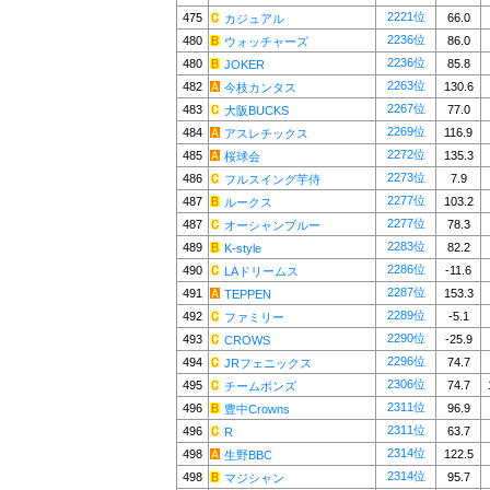
2221位
475
66.0
カジュアル
2236位
480
86.0
ウォッチャーズ
2236位
480
85.8
JOKER
2263位
482
130.6
今枝カンタス
2267位
483
77.0
大阪BUCKS
2269位
484
116.9
アスレチックス
2272位
485
135.3
桜球会
2273位
486
7.9
フルスイング芋侍
2277位
487
103.2
ルークス
2277位
487
78.3
オーシャンブルー
2283位
489
82.2
K-style
2286位
490
-11.6
LAドリームス
2287位
491
153.3
TEPPEN
2289位
492
-5.1
ファミリー
2290位
493
-25.9
CROWS
2296位
494
74.7
JRフェニックス
2306位
495
74.7
チームボンズ
2311位
496
96.9
豊中Crowns
2311位
496
63.7
R
2314位
498
122.5
生野BBC
2314位
498
95.7
マジシャン