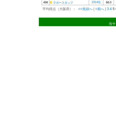
2314位
498
68.0
ラガースタッフ
平均得点（大阪府）：
<<先頭へ
|
<前へ
|
3
4
5
当サ