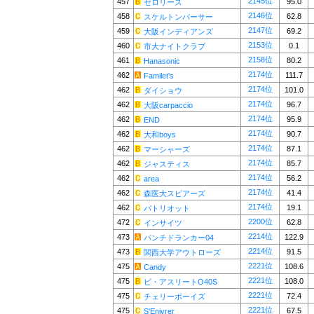
2145位
457
95.0
セロリーズ
2146位
458
62.8
スケルトンパーサー
2147位
459
69.2
大阪インディアンズ
2153位
460
0.1
市大ナイトクラブ
2158位
461
80.2
Hanasonic
2174位
462
111.7
Familet's
2174位
462
101.0
ダイショウ
2174位
462
96.7
大阪carpaccio
2174位
462
95.9
END
2174位
462
90.7
大和boys
2174位
462
87.1
マーシャーズ
2174位
462
85.7
ジャスティス
2174位
462
56.2
area
2174位
462
41.4
森医大スピアーズ
2174位
462
19.1
パトリオット
2200位
472
62.8
インサイツ
2214位
473
122.9
パンチドランカー04
2214位
473
91.5
関西大学アウトローズ
2221位
475
108.6
Candy
2221位
475
108.0
ビ・アスリートO40S
2221位
475
72.4
チェリーボーイズ
2221位
475
67.5
S'Enivrer