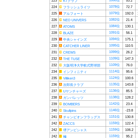
1068位
223
53.2
KTクラブ
1078位
224
72.7
フラッシュライツ
1079位
225
192.0
アルフォート
1082位
226
21.4
NEO UNIVERS
1084位
227
130.1
ATOMS
1091位
228
56.1
BLAZE
1094位
229
175.1
中央シャインズ
1095位
230
110.5
CATCHER LINER
1099位
231
26.2
CREWS
1109位
232
147.3
THE TUSE
1109位
232
76.0
大阪明浄大学軟式野球部
1114位
234
95.6
インフィニティ
1124位
235
100.6
Villiken3
1135位
236
143.8
次郎長クラブ
1136位
237
85.5
Uヤンチャーズ
1138位
238
128.2
ガンバレッツ
1142位
239
23.4
BOMBERS
1146位
240
-23.8
Skullpins
1151位
241
130.8
チャンピオンフラッグス
1159位
242
122.4
ZACCS
1159位
242
106.2
堺アンビシャス
1159位
242
95.2
極