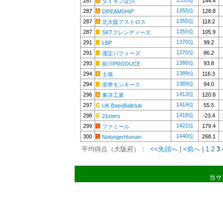
1355位
287
144.4
ダイキン淀川
1355位
287
128.8
DREAMSHIP
1355位
287
118.2
北大阪アストロス
1355位
287
105.9
SKTフレンディーズ
1370位
291
99.2
LBP
1370位
291
86.2
瀧定バフィーズ
1380位
293
93.8
前川PRODUCE
1389位
294
116.3
土俵
1389位
294
94.0
浪華モンキース
1413位
296
120.8
東洋工業
1414位
297
55.5
UK BaseBallclub
1418位
298
-23.4
21sters
1421位
299
179.4
ファミール
1440位
300
268.1
NolongerHuman
平均得点（大阪府）：
<<先頭へ
|
<前へ
|
1
2
3
当サ