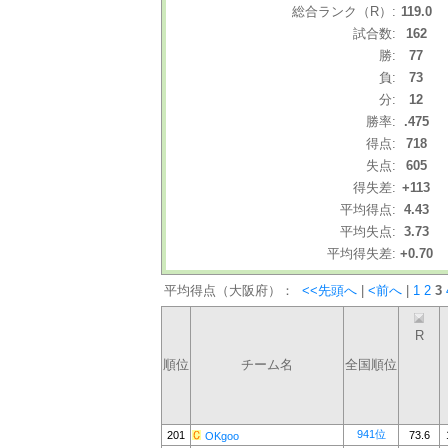
総合ランク（R）:
119.0
試合数:
162
勝:
77
負:
73
分:
12
勝率:
.475
得点:
718
失点:
605
得失差:
+113
平均得点:
4.43
平均失点:
3.73
平均得失差:
+0.70
平均得点（大阪府）：
<<先頭へ
|
<前へ
|
1
2
3
R
順位
チーム名
全国順位
941位
201
73.6
OKgoo