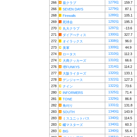
1279位
266
159.7
葵クラブ
1279位
266
87.1
SEVEN DAYS
1289位
268
105.1
Firewalls
1292位
269
195.3
死球会
1297位
270
-13.6
丸大クラブ
1300位
271
327.7
ダイアべティス
1308位
272
96.0
オイラックス
1309位
273
44.9
美軍
1310位
274
112.3
ロータス
1310位
274
66.6
大商クッカーズ
1314位
276
114.2
堺FUNKYS
1320位
277
133.1
大阪ライターズ
1322位
278
127.3
デンジャース
1322位
278
73.6
ナイン
1325位
280
71.4
INFORMERS
1329位
281
86.8
TONE
1331位
282
131.8
角刈り
1340位
283
143.9
SOUTH
1340位
283
114.5
ミスユニットバス
1340位
283
60.3
畷マスターズ
1340位
283
55.4
BIG