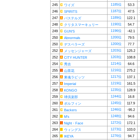
1185位
245
53.3
ワイズ
1187位
246
47.5
SPIRITS
1189位
247
122.1
パステルズ
1190位
248
54.7
クリタスマーキュリー
1196位
249
-42.1
GUN'S
1200位
250
79.5
Abnormals
1200位
250
77.7
デスペラーズ
1203位
252
125.2
メッセンジャーズ
1203位
252
108.8
CITY HUNTER
1214位
254
64.6
秀吉
1216位
255
275.2
山茶花
1217位
256
137.1
東魂ラビッツ
1219位
257
161.5
Imperial
1235位
258
128.9
KONGO
1244位
259
16.8
球倶楽部
1245位
260
117.9
ボルフィン
1246位
261
-95.2
Backers
1248位
262
94.6
M's
1272位
263
172.1
Night・Face
1273位
264
103.0
ウィングス
1276位
265
94.7
IKEYA