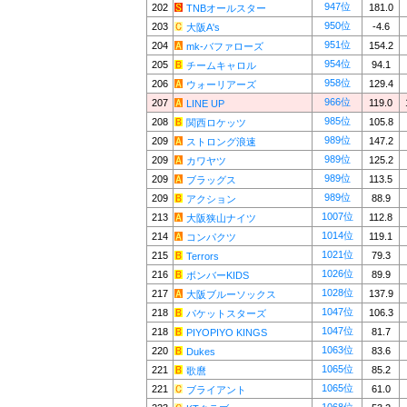
947位
202
181.0
TNBオールスター
950位
203
-4.6
大阪A's
951位
204
154.2
mk-バファローズ
954位
205
94.1
チームキャロル
958位
206
129.4
ウォーリアーズ
966位
207
119.0
LINE UP
985位
208
105.8
関西ロケッツ
989位
209
147.2
ストロング浪速
989位
209
125.2
カワヤツ
989位
209
113.5
ブラッグス
989位
209
88.9
アクション
1007位
213
112.8
大阪狭山ナイツ
1014位
214
119.1
コンパクツ
1021位
215
79.3
Terrors
1026位
216
89.9
ボンバーKIDS
1028位
217
137.9
大阪ブルーソックス
1047位
218
106.3
パケットスターズ
1047位
218
81.7
PIYOPIYO KINGS
1063位
220
83.6
Dukes
1065位
221
85.2
歌麿
1065位
221
61.0
ブライアント