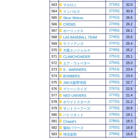
2716位
563
32.0
マカロニ
2723位
564
30.9
インパルス
2741位
565
26.6
Silver Wolves
2744位
566
26.2
CREWS
2745位
567
26.1
ホーリックス
2746位
568
25.6
LAS BASEBALL TEAM
2747位
569
25.4
ラフィアンズ
2749位
570
25.2
大阪エンジェルス
2751位
571
25.1
CLAMCHOWDER
2754位
572
25.0
エア・ウォーター
2761位
573
23.4
S・MARINERS
2762位
574
23.4
BOMBERS
2765位
575
22.7
J&K大阪野球団
2767位
576
22.5
グリーンライズ
2770位
577
21.4
NEO UNIVERS
2772位
578
21.2
ホワイトスターズ
2776位
579
20.8
サントリーフーズ
2783位
580
19.1
パトリオット
2786位
581
18.3
Chapat's
2792位
582
16.9
紫紺パワーズ
2794位
583
16.8
球倶楽部