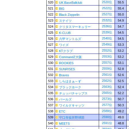
2520位
520
55.5
UK BaseBallclub
2522位
521
55.4
BIG
2527位
522
55.0
Black Zeppelin
2532位
523
54.9
ステイツ
2536位
524
54.7
クリタスマーキュリー
2539位
525
54.5
K-CLUB
2540位
526
54.5
六甲マントルズ
2549位
527
53.3
ワイズ
2552位
528
53.2
KTクラブ
2553位
529
53.2
CommandZ大阪
2557位
530
53.1
ROOKIES
2559位
531
52.8
SUNRISES
2561位
532
52.6
Braves
2562位
533
52.5
しらはまぁ～ず
2563位
534
52.4
ブラックホーク
2565位
535
52.2
チュッパチャップス
2573位
536
50.7
パールズ
2577位
537
50.3
ワイルドキャッツ
2589位
538
49.2
ETC
2590位
539
49.0
守口市役所野球部
2591位
540
48.8
MEETS