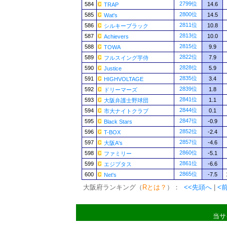
2799位
584
14.6
TRAP
2800位
585
14.5
Wat's
2811位
586
10.8
シルキーブラック
2813位
587
10.0
Achievers
2815位
588
9.9
TOWA
2822位
589
7.9
フルスイング芋侍
2828位
590
5.9
Justice
2835位
591
3.4
HIGHVOLTAGE
2839位
592
1.8
ドリーマーズ
2841位
593
1.1
大阪弁護士野球団
2844位
594
0.1
市大ナイトクラブ
2847位
595
-0.9
Black Stars
2852位
596
-2.4
T-BOX
2857位
597
-4.6
大阪A's
2860位
598
-5.1
ファミリー
2861位
599
-6.6
エジプタス
2865位
600
-7.5
Net's
大阪府ランキング（
Rとは？
）：
<<先頭へ
|
<
当サ