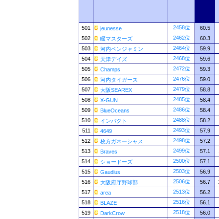
2458位
501
60.5
jeunesse
2462位
502
60.3
畷マスターズ
2464位
503
59.9
河内ベンジャミン
2468位
504
59.6
天津デイズ
2472位
505
59.3
Champs
2476位
506
59.0
河内タイガース
2479位
507
58.8
大阪SEAREX
2485位
508
58.4
X-GUN
2486位
509
58.4
BlueOceans
2488位
510
58.2
インパクト
2493位
511
57.9
4649
2498位
512
57.2
枚方ガネーシャス
2499位
513
57.1
Braves
2500位
514
57.1
ショードーズ
2503位
515
56.9
Gaudius
2506位
516
56.7
大阪府庁野球部
2513位
517
56.2
area
2516位
518
56.1
BLAZE
2518位
519
56.0
DarkCrow