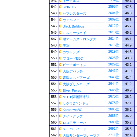
2594位
541
48.1
イーグルス
2598位
542
47.5
SPIRITS
2604位
543
46.8
セブンスターズ
2609位
544
45.8
ヴェルフェ
2612位
545
45.7
Black Bulldogs
2613位
546
45.2
ミルキーウェイ
2614位
547
45.1
堺アームストロングス
2616位
548
44.9
美軍
2619位
549
44.6
カツドンズ
2625位
550
43.8
ブロードBBC
2629位
551
43.2
ピーチボーイズ
2641位
552
41.9
大阪アパッチ
2643位
553
41.4
森医大スピアーズ
2644位
554
41.2
大阪プリムローズ
2648位
555
40.9
Silver Foxes
2670位
556
38.2
MUTB関西野球部
2678位
557
37.1
サクラDキンギョ
2685位
558
36.2
KarasawaBC
2686位
559
36.2
ナイトクラブ
2689位
560
35.7
ロコモティーバ
2691位
561
35.5
スーパーハード
2711位
562
32.4
大阪サンダーブレーブス