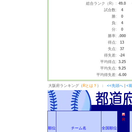
総合ランク（R）:
49.0
試合数:
4
勝:
0
負:
4
分:
0
勝率:
.000
得点:
13
失点:
37
得失差:
-24
平均得点:
3.25
平均失点:
9.25
平均得失差:
-6.00
大阪府ランキング（
Rとは？
）：
<<先頭へ
|
<
R
順位
チーム名
全国順位